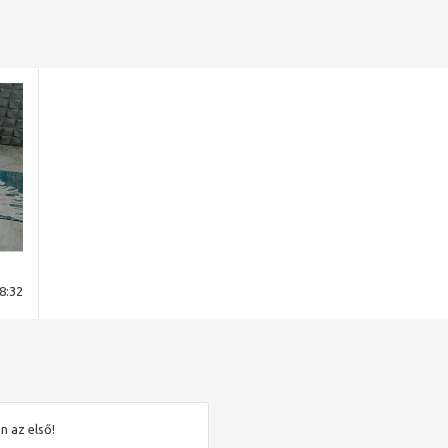
8:32
n az első!