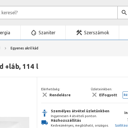
ergia
Szaniter
Szerszámok
d
Egyenes akril kád
 +láb, 114 l
Elérhetőség:
Üzleteinkben:
Rendelésre
Elfogyott
Ré
Személyes átvétel üzletünkben
i
Ingyenesen 4 átvételi ponton.
Házhozszállítás
Kedvezményes, megbízható, országos.
Szállítás