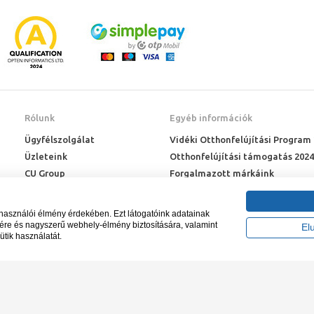
Rólunk
Egyéb információk
Ügyfélszolgálat
Vidéki Otthonfelújítási Program
Üzleteink
Otthonfelújítási támogatás 2024
CU Group
Forgalmazott márkáink
Rólunk
ÉMI engedélyek
Karrier
Letöltések
lhasználói élmény érdekében. Ezt látogatóink adatainak
Adatkezelési kérelem
sére és nagyszerű webhely-élmény biztosítására, valamint
El
ütik használatát.
Blog
záma NAIH-87052/2015.
Tervezte és készíte