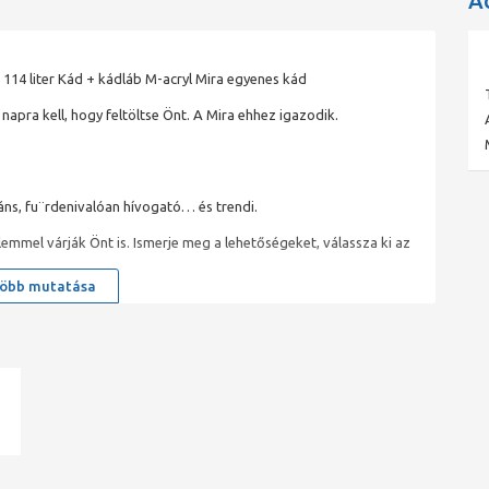
A
 114 liter Kád + kádláb M-acryl Mira egyenes kád
napra kell, hogy feltöltse Önt. A Mira ehhez igazodik.
ns, fu¨rdenivalóan hívogató… és trendi.
mmel várják Önt is. Ismerje meg a lehetőségeket, válassza ki az
öbb mutatása
t biztosító fürdőkádak. Ez idő alatt nem csak minőségi
 tökéletes kikapcsolódás lehetőségét is. Családok, szomszédok,
obb garancia!
n oldja le magáról a mindennapok nehézségeit. A különböző
ad
zobája számára ideális formát – legyen akármilyen kicsi vagy