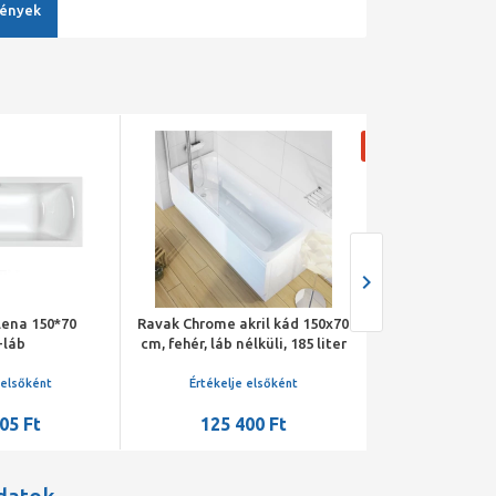
ények
Csomag akció
lena 150*70
Ravak Chrome akril kád 150x70
H2O Danuta akri
+láb
cm, fehér, láb nélküli, 185 liter
c
 elsőként
Értékelje elsőként
Értékelje 
05 Ft
125 400 Ft
76 32