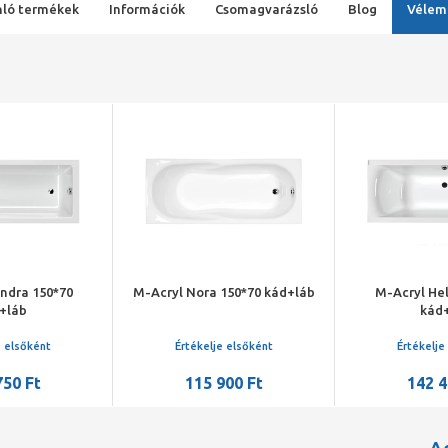
ló termékek
Információk
Csomagvarázsló
Blog
Vélem
ndra 150*70
M-Acryl Nora 150*70 kád+láb
M-Acryl He
+láb
kád
e elsőként
Értékelje elsőként
Értékelje
750 Ft
115 900 Ft
142 4