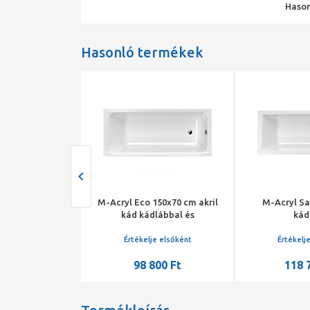
Hason
Hasonló termékek
ril kád, 150x70
M-Acryl Eco 150x70 cm akril
M-Acryl Sa
cm
kád kádlábbal és
kád
peremrögzítő szettel
je elsőként
Értékelje elsőként
Értékelj
320 Ft
98 800 Ft
118 