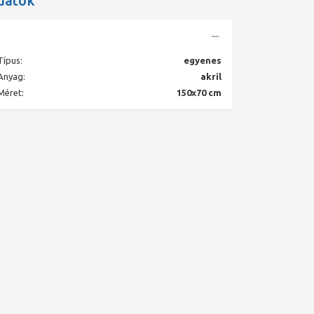
datok
Típus:
egyenes
Anyag:
akril
Méret:
150x70 cm