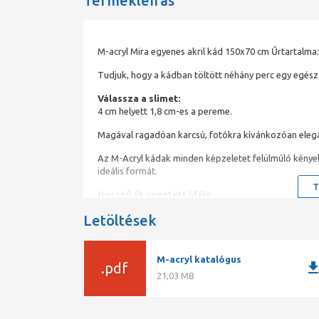
Termékleírás
M-acryl Mira egyenes akril kád 150x70 cm Űrtartalma:
Tudjuk, hogy a kádban töltött néhány perc egy egész 
Válassza a slimet:
4 cm helyett 1,8 cm-es a pereme.
Magával ragadóan karcsú, fotókra kívánkozóan elegá
Az M-Acryl kádak minden képzeletet felülmúló kényele
ideális formát.
T
Hosszú út vezetett idáig
A M-Acryl modern formavilágú és különleges kényelme
Letöltések
alapanyagból készült kádakat hoztunk létre, hanem a
ismerősök ajánlanak minket egymásnak, nincs ennél j
Élményfürdő mindennap!
Nem kell elutaznia, hogy egy drága wellness hétvégé
M-acryl katalógus
downlo
.pdf
formájú és
21,03 MB
méretű kádak között garantáltan megtalálja a fürdős
nagy az alapterülete.