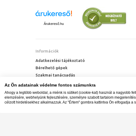
Árukereső.hu
Információk
Adatkezelési tájékoztató
Bérelhető gépek
Szakmai tanácsadás
Technik Cool Pro hőszivattyú tájékoztató
Az Ön adatainak védelme fontos számunkra
Milyen radiátort vegyek?
Ahogy a legtöbb weboldal, a miénk is sütiket (cookie-kat) használ a nagyobb fe
Hőszivattyú kalkulátor
elemzésére, webhelyünk fejlesztésére, személyre szabott tartalom megjeleníté
célzott hirdetésekhez alkalmazzuk. Az "Értem" gombra kattintva Ön elfogadja a s
Minden jog fenntartva. © Adatkezelés nyilvántartási s
Ügyfélszolgálat: +36 1 700 3500