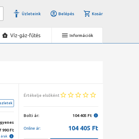
Üzleteink
Belépés
Kosár
Víz-gáz-fűtés
Információk
Értékelje elsőként
szletek
Bolti ár:
104 405 Ft
ngyenes
104 405
Ft
Online ár:
7 990 Ft
i árak