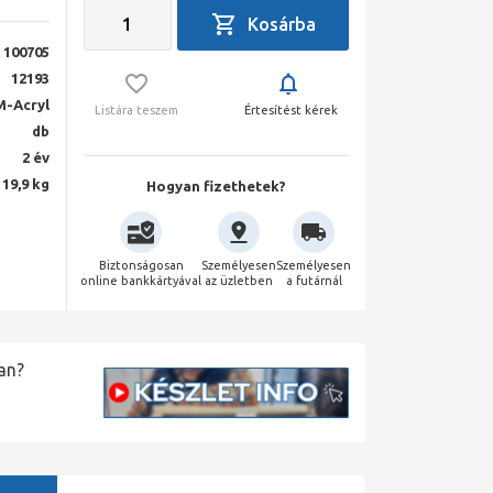
100705
12193
M-Acryl
Listára teszem
Értesítést kérek
db
2 év
19,9 kg
Hogyan fizethetek?
Biztonságosan
Személyesen
Személyesen
online bankkártyával
az üzletben
a futárnál
an?