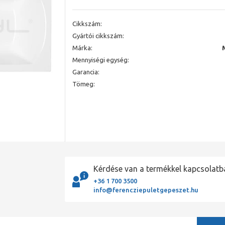
Cikkszám:
Gyártói cikkszám:
Márka:
Mennyiségi egység:
Garancia:
Tömeg:
Kérdése van a termékkel kapcsolatb
+36 1 700 3500
info@ferencziepuletgepeszet.hu