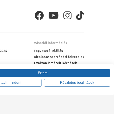
Vásárlói információk
 2025
Fogyasztói elállás
Általános szerződési feltételek
Gyakran ismételt kérdések
Online rendelés menete
Értem
Fizetési feltételek
Házhozszállítás
utasít mindent
Részletes beállítások
tte:
Vision-Software, az Octopus 8 ERP forgalmazója
.