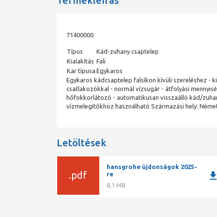
Termékleírás
71400000
Típus
Kád-zuhany csaptelep
Kialakítás
Fali
Kar típusa
Egykaros
Egykaros kádcsaptelep falsíkon kívüli szereléshez - ki
csatlakozókkal - normál vízsugár - átfolyási mennyiség
hőfokkorlátozó - automatikusan visszaálló kád/zuhan
vízmelegítőkhöz használható Származási hely: Német
Letöltések
hansgrohe újdonságok 2025-
.pdf
downlo
re
8,1 MB