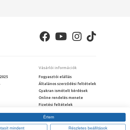
Vásárlói információk
 2025
Fogyasztói elállás
Általános szerződési feltételek
Gyakran ismételt kérdések
Online rendelés menete
Fizetési feltételek
Házhozszállítás
Értem
utasít mindent
Részletes beállítások