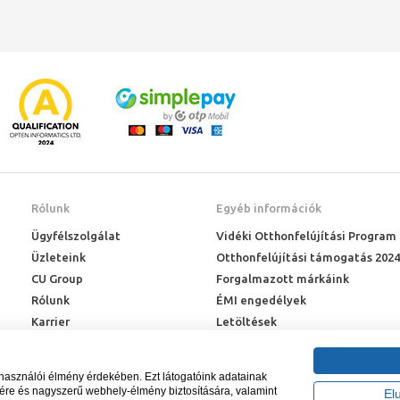
Rólunk
Egyéb információk
Ügyfélszolgálat
Vidéki Otthonfelújítási Program
Üzleteink
Otthonfelújítási támogatás 2024
CU Group
Forgalmazott márkáink
Rólunk
ÉMI engedélyek
Karrier
Letöltések
Adatkezelési kérelem
Blog
lhasználói élmény érdekében. Ezt látogatóink adatainak
sére és nagyszerű webhely-élmény biztosítására, valamint
El