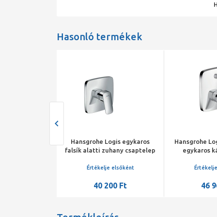
Hasonló termékek
ogis egykaros
Hansgrohe Logis egykaros
Hansgrohe Logi
elep 70, push-
falsík alatti zuhany csaptelep
egykaros k
-garnitúrával,
színkészlet, króm
színk
róm
Értékelje elsőként
Értékelj
285 Ft
40 200 Ft
46 9