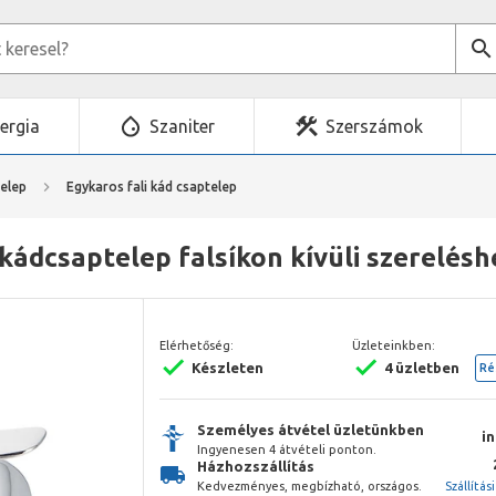
ergia
Szaniter
Szerszámok
elep
Egykaros fali kád csaptelep
ádcsaptelep falsíkon kívüli szerelésh
Elérhetőség:
Üzleteinkben:
Készleten
4 üzletben
Ré
Személyes átvétel üzletünkben
i
Ingyenesen 4 átvételi ponton.
Házhozszállítás
Kedvezményes, megbízható, országos.
Szállítás