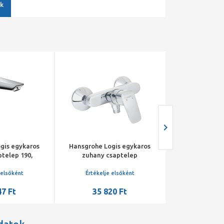
k
gis egykaros
Hansgrohe Logis egykaros
Hansgrohe Lo
telep 190,
zuhany csaptelep
mosdó csaptel
 lefolyó-
falsíkonkívüli szereléshez,
open lefolyó-g
val, króm
króm
kr
 elsőként
Értékelje elsőként
31 28
47 Ft
35 820 Ft