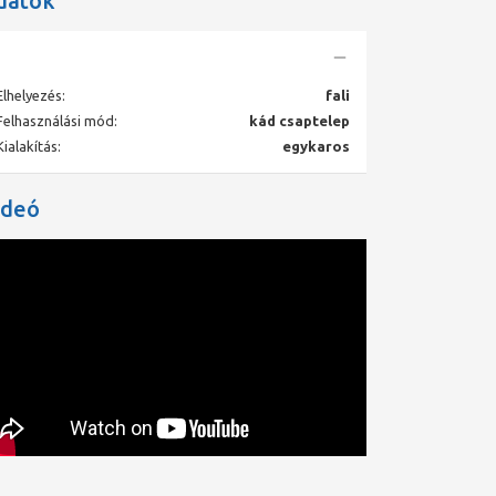
datok
Elhelyezés:
fali
Felhasználási mód:
kád csaptelep
Kialakítás:
egykaros
ideó