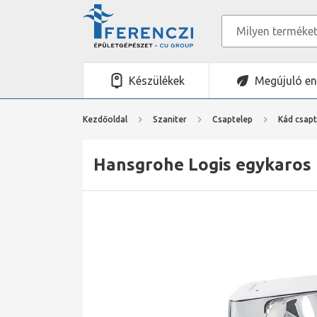
Készülékek
Megújuló en
Kezdőoldal
Szaniter
Csaptelep
Kád csapt
Hansgrohe Logis egykaros k