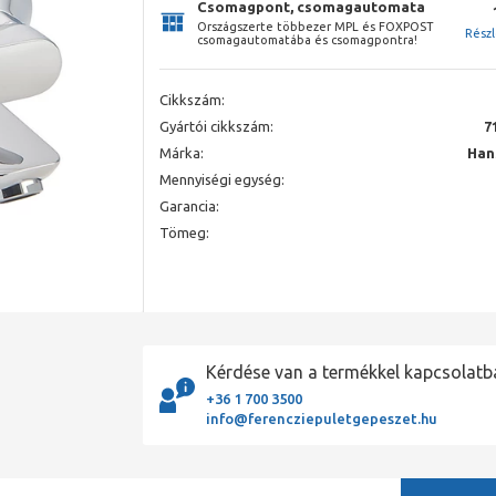
Csomagpont, csomagautomata
Országszerte többezer MPL és FOXPOST
Rész
csomagautomatába és csomagpontra!
Cikkszám:
Gyártói cikkszám:
7
Márka:
Han
Mennyiségi egység:
Garancia:
Tömeg:
Kérdése van a termékkel kapcsolatb
+36 1 700 3500
info@ferencziepuletgepeszet.hu