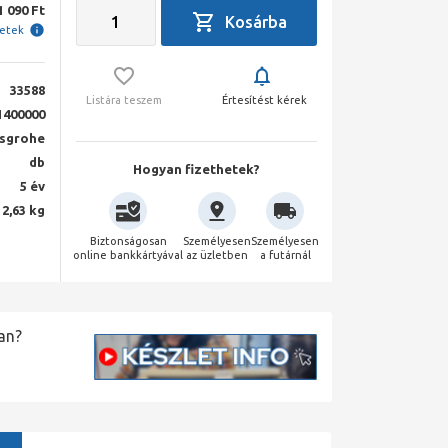
1 090 Ft
letek
33588
Listára teszem
Értesítést kérek
1400000
sgrohe
db
Hogyan fizethetek?
5 év
2,63 kg
Biztonságosan
Személyesen
Személyesen
online bankkártyával
az üzletben
a futárnál
an?