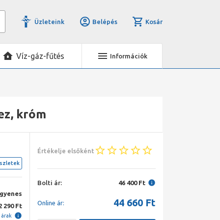
Üzleteink
Belépés
Kosár
Víz-gáz-fűtés
Információk
ez, króm
Értékelje elsőként
szletek
Bolti ár:
46 400 Ft
ngyenes
44 660
Ft
Online ár:
2 290 Ft
i árak