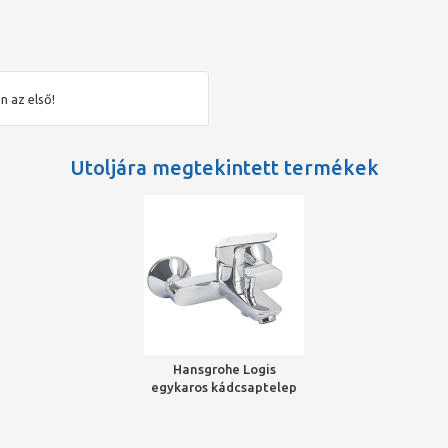
n az első!
Utoljára megtekintett termékek
Hansgrohe Logis
egykaros kádcsaptelep
falsíkon kívüli
szereléshez, króm