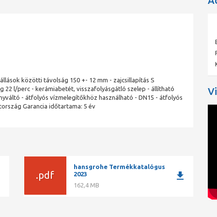
A
állások közötti távolság 150 +- 12 mm - zajcsillapítás S
 22 l/perc - kerámiabetét, visszafolyásgátló szelep - állítható
V
yváltó - átfolyós vízmelegítőkhöz használható - DN15 - átfolyós
ország Garancia időtartama: 5 év
hansgrohe Termékkatalógus
.pdf
ad
download
2023
162,4 MB