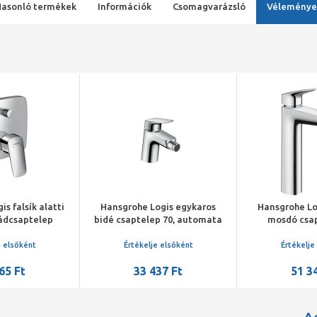
Hasonló termékek
Információk
Csomagvarázsló
Véleménye
s falsík alatti
Hansgrohe Logis egykaros
Hansgrohe Lo
ádcsaptelep
bidé csaptelep 70, automata
mosdó csap
észlet
lefolyó-garnitúrával, króm
automata
garnitúrá
e elsőként
Értékelje elsőként
Értékelje
65 Ft
33 437 Ft
51 3