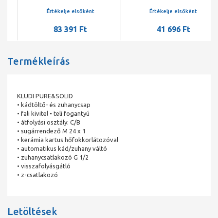
oldalkaros kivitel,
lefolyógarnitúrával
lefolyógarnitúrával
Értékelje elsőként
Értékelje elsőként
83 391 Ft
41 696 Ft
Termékleírás
KLUDI PURE&SOLID
• kádtöltő- és zuhanycsap
• fali kivitel • teli fogantyú
• átfolyási osztály: C/B
• sugárrendező M 24 x 1
• kerámia kartus hőfokkorlátozóval
• automatikus kád/zuhany váltó
• zuhanycsatlakozó G 1/2
• visszafolyásgátló
• z-csatlakozó
Letöltések