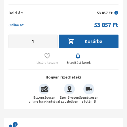
Bolti ár:
53 857 Ft
53 857
Ft
Online ár:
Listára teszem
Értesítést kérek
Hogyan fizethetek?
Biztonságosan
Személyesen
Személyesen
online bankkártyával
az üzletben
a futárnál