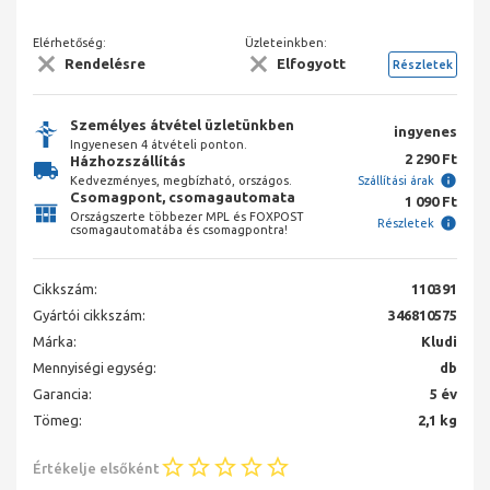
Elérhetőség:
Üzleteinkben:
Rendelésre
Elfogyott
Részletek
Személyes átvétel üzletünkben
ingyenes
Ingyenesen 4 átvételi ponton.
2 290 Ft
Házhozszállítás
Kedvezményes, megbízható, országos.
Szállítási árak
Csomagpont, csomagautomata
1 090 Ft
Országszerte többezer MPL és FOXPOST
Részletek
csomagautomatába és csomagpontra!
Cikkszám:
110391
Gyártói cikkszám:
346810575
Márka:
Kludi
Mennyiségi egység:
db
Garancia:
5 év
Tömeg:
2,1 kg
Értékelje elsőként