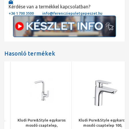
Kérdése van a termékkel kapcsolatban?
+36 1 700 3500
info@ferencziepuletgepeszet.hu
Hasonló termékek
Kludi Pure&Style egykaros
Kludi Pure&Style egykaros
mosdó csaptelep,
mosdó csaptelep 100,