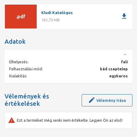
Kludi Katalógus
download
.pdf
161,73 MB
Adatok
Elhelyezés:
fali
Felhasználási mód:
kád csaptelep
Kialakítás:
egykaros
Vélemények és
Vélemény írása
értékelések
Ezt a terméket még senki nem értékelte. Legyen Ön az első!