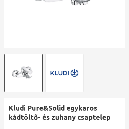
Kludi Pure&Solid egykaros
kádtöltő- és zuhany csaptelep