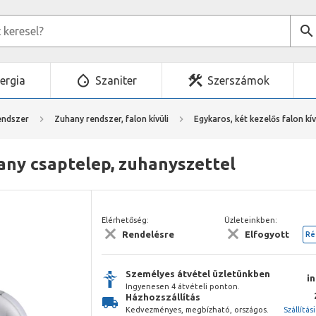
ergia
Szaniter
Szerszámok
endszer
Zuhany rendszer, falon kívüli
Egykaros, két kezelős falon kí
ny csaptelep, zuhanyszettel
Elérhetőség:
Üzleteinkben:
Rendelésre
Elfogyott
Ré
Személyes átvétel üzletünkben
i
Ingyenesen 4 átvételi ponton.
Házhozszállítás
Kedvezményes, megbízható, országos.
Szállítás