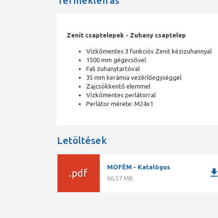
Termékleírás
Zenit csaptelepek - Zuhany csaptelep
Vízkőmentes 3 funkciós Zenit kézizuhannyal
1500 mm gégecsővel
Fali zuhanytartóval
35 mm kerámia vezérlőegységgel
Zajcsökkentő elemmel
Vízkőmentes perlátorral
Perlátor mérete: M24x1
Letöltések
MOFÉM - Katalógus
downlo
.pdf
66,57 MB