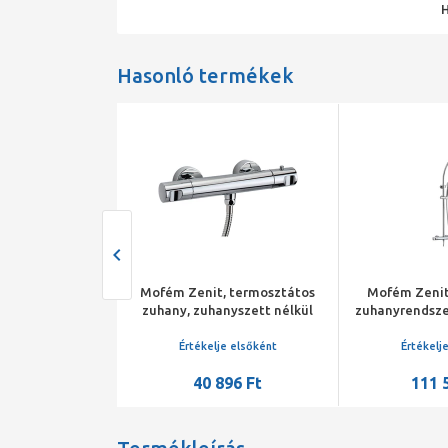
Hasonló termékek
 álló mosogató
Mofém Zenit, termosztátos
Mofém Zenit
, forgatható
zuhany, zuhanyszett nélkül
zuhanyrendsze
 kifolyócső: 210
állítható 
mm
felszál
je elsőként
Értékelje elsőként
Értékelj
368 Ft
40 896 Ft
111 