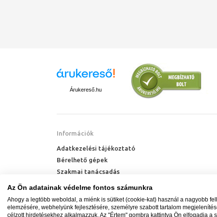
Árukereső.hu
Információk
Adatkezelési tájékoztató
Bérelhető gépek
Szakmai tanácsadás
Technik Cool Pro hőszivattyú tájékoztató
Az Ön adatainak védelme fontos számunkra
Milyen radiátort vegyek?
Ahogy a legtöbb weboldal, a miénk is sütiket (cookie-kat) használ a nagyobb fe
Hőszivattyú kalkulátor
elemzésére, webhelyünk fejlesztésére, személyre szabott tartalom megjeleníté
célzott hirdetésekhez alkalmazzuk. Az "Értem" gombra kattintva Ön elfogadja a s