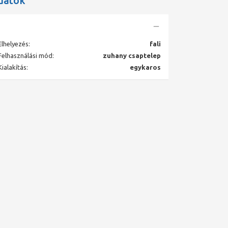
datok
Elhelyezés:
fali
Felhasználási mód:
zuhany csaptelep
Kialakítás:
egykaros