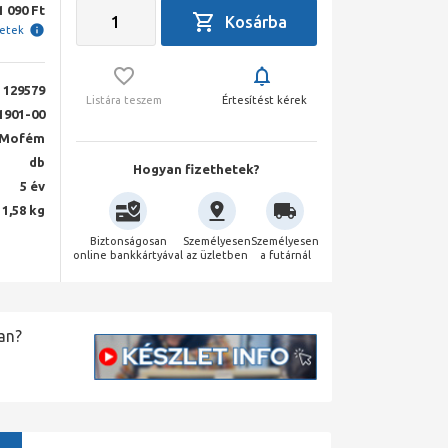
1 090 Ft
letek
129579
Listára teszem
Értesítést kérek
1901-00
Mofém
db
Hogyan fizethetek?
5 év
1,58 kg
Biztonságosan
Személyesen
Személyesen
online bankkártyával
az üzletben
a futárnál
an?