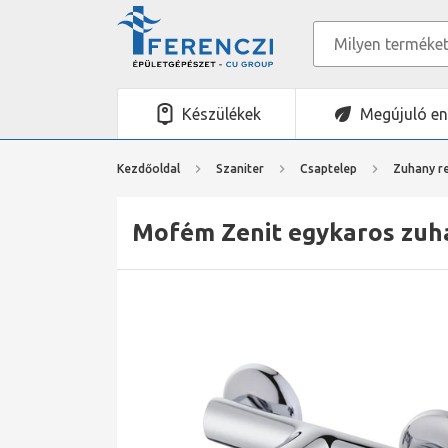
Készülékek
Megújuló en
Kezdőoldal
Szaniter
Csaptelep
Zuhany r
Mofém Zenit egykaros zuha