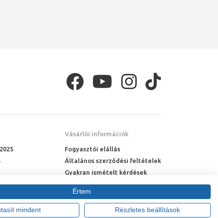
Vásárlói információk
 2025
Fogyasztói elállás
Általános szerződési feltételek
Gyakran ismételt kérdések
Online rendelés menete
Értem
Fizetési feltételek
Házhozszállítás
utasít mindent
Részletes beállítások