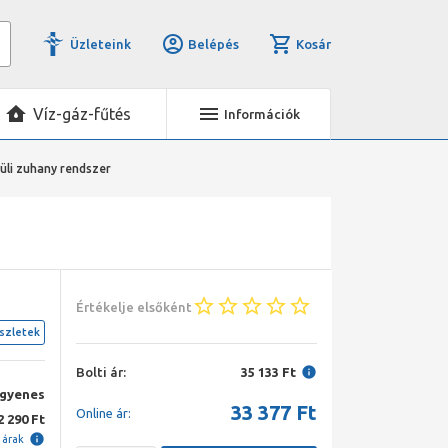
Üzleteink
Belépés
Kosár
Víz-gáz-fűtés
Információk
vüli zuhany rendszer
Értékelje elsőként
szletek
Bolti ár:
35 133 Ft
ngyenes
33 377
Ft
Online ár:
2 290 Ft
i árak