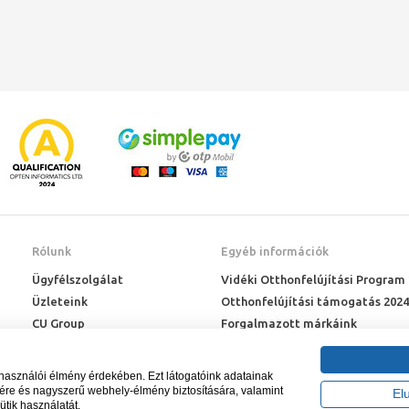
Rólunk
Egyéb információk
Ügyfélszolgálat
Vidéki Otthonfelújítási Program
Üzleteink
Otthonfelújítási támogatás 2024
CU Group
Forgalmazott márkáink
Rólunk
ÉMI engedélyek
Karrier
Letöltések
lhasználói élmény érdekében. Ezt látogatóink adatainak
Adatkezelési kérelem
sére és nagyszerű webhely-élmény biztosítására, valamint
El
ütik használatát.