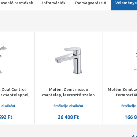
Hasonló termékek
Információk
Csomagvarázsló
Véleménye
 Dual Control
Mofém Zenit mosdó
Mofém Zenit z
r csapteleppel,
csaptelep, leeresztő szelep
termosztá
teleszkópos
nélkül
csaptelep fel
lócsővel
állítható 
e elsőként
Értékelje elsőként
Értékelje
felszál
592 Ft
26 408 Ft
166 8