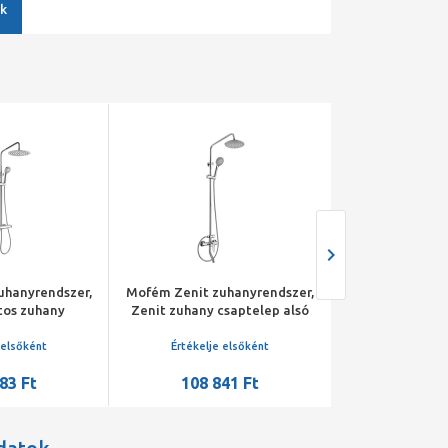
k
uhanyrendszer,
Mofém Zenit zuhanyrendszer,
Mofém Zenit á
tos zuhany
Zenit zuhany csaptelep alsó
csaptelep, 
ső kifolyóval,
kifolyócsővel, állítható
kifolyócsővel, k
teleszkópos
teleszkópos felszállócsővel
m
 elsőként
Értékelje elsőként
Értékelje 
lócsővel
83 Ft
108 841 Ft
32 36