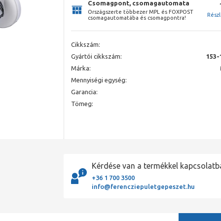
Csomagpont, csomagautomata
Országszerte többezer MPL és FOXPOST
Rész
csomagautomatába és csomagpontra!
Cikkszám:
Gyártói cikkszám:
153-
Márka:
Mennyiségi egység:
Garancia:
Tömeg:
Kérdése van a termékkel kapcsolatb
+36 1 700 3500
info@ferencziepuletgepeszet.hu