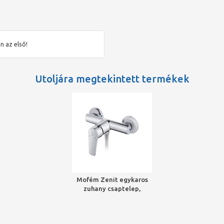
n az első!
Utoljára megtekintett termékek
Mofém Zenit egykaros
zuhany csaptelep,
zuhanyszettel