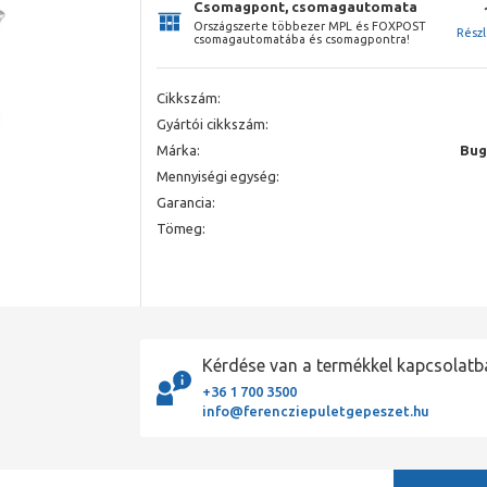
Csomagpont, csomagautomata
Országszerte többezer MPL és FOXPOST
Rész
csomagautomatába és csomagpontra!
Cikkszám:
Gyártói cikkszám:
Márka:
Bug
Mennyiségi egység:
Garancia:
Tömeg:
Kérdése van a termékkel kapcsolatb
+36 1 700 3500
info@ferencziepuletgepeszet.hu