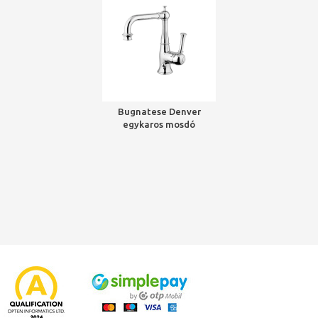
Bugnatese Denver
egykaros mosdó
csaptelep automata
lefolyóval króm