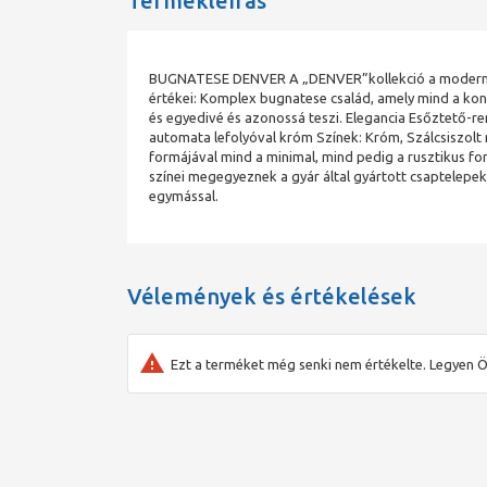
Termékleírás
BUGNATESE DENVER A „DENVER”kollekció a modern és
értékei: Komplex bugnatese család, amely mind a kon
és egyedivé és azonossá teszi. Elegancia Esőztető-
automata lefolyóval króm Színek: Króm, Szálcsiszolt
formájával mind a minimal, mind pedig a rusztikus f
színei megegyeznek a gyár által gyártott csaptelepek
egymással.
Vélemények és értékelések
Ezt a terméket még senki nem értékelte. Legyen Ö