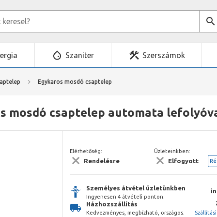
ergia
Szaniter
Szerszámok
aptelep
Egykaros mosdó csaptelep
s mosdó csaptelep automata lefolyóv
Elérhetőség:
Üzleteinkben:
Rendelésre
Elfogyott
Ré
Személyes átvétel üzletünkben
i
Ingyenesen 4 átvételi ponton.
Házhozszállítás
Kedvezményes, megbízható, országos.
Szállítás