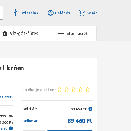
Üzleteink
Belépés
Kosár
Víz-gáz-fűtés
Információk
al króm
Értékelje elsőként
szletek
Bolti ár:
89 460 Ft
ngyenes
89 460
Ft
Online ár:
2 290 Ft
i árak