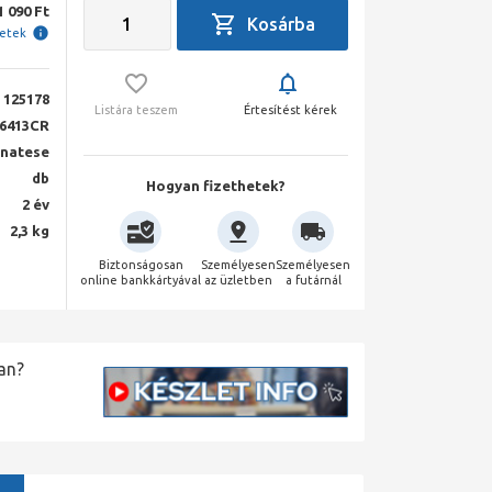
1 090 Ft
letek
125178
Listára teszem
Értesítést kérek
6413CR
natese
db
Hogyan fizethetek?
2 év
2,3 kg
Biztonságosan
Személyesen
Személyesen
online bankkártyával
az üzletben
a futárnál
an?