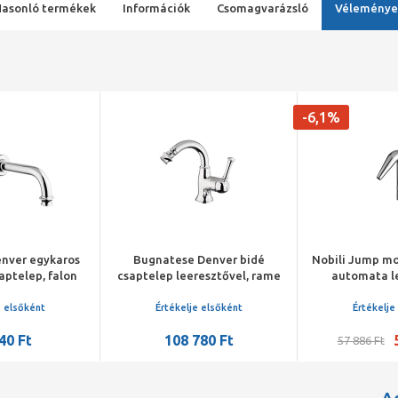
Hasonló termékek
Információk
Csomagvarázsló
Véleménye
-6,1%
nver egykaros
Bugnatese Denver bidé
Nobili Jump mo
aptelep, falon
csaptelep leeresztővel, rame
automata l
egységgel
e elsőként
Értékelje elsőként
Értékelje
40 Ft
108 780 Ft
57 886 Ft