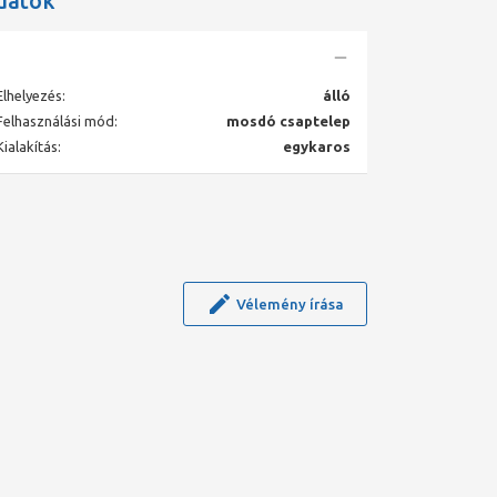
datok
Elhelyezés:
álló
Felhasználási mód:
mosdó csaptelep
Kialakítás:
egykaros
Vélemény írása