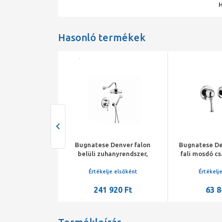
Hasonló termékek
algo egykaros
Bugnatese Denver falon
Bugnatese De
elep, automata
belüli zuhanyrendszer,
fali mosdó cs
ővel, acél
esőztető fejzuhannyal
belüli 
je elsőként
Értékelje elsőként
Értékelj
82 100 Ft
241 920 Ft
63 8