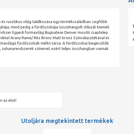
A
 rusztikus világ találkozása egy termékcsaládban. Legfőbb
yhája, mind pedig a fürdőszobája összehangolt stílusát kiemeli
rendszer Egyedi formavilág Bugnatese Denver mosdó csaptelep
 nikkel Arany Rame/ Réz Bronz Matt bronz Színválasztékával és
ormavilágú fürdőszobák méltó társa. A fürdőszobai kiegészítők
, zuhanyrendszerek színeivel, ezért teljes összhangban vannak
n az első!
Utoljára megtekintett termékek