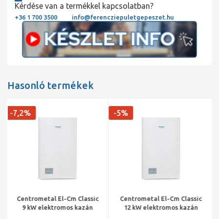
Kérdése van a termékkel kapcsolatban?
+36 1 700 3500
info@ferencziepuletgepeszet.hu
Hasonló termékek
-7,2%
-5%
Centrometal El-Cm Classic
Centrometal El-Cm Classic
9 kW elektromos kazán
12 kW elektromos kazán
központi fűtéshez
központi fűtéshez