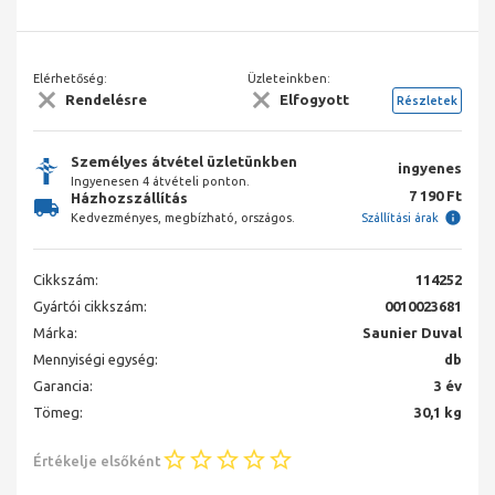
Elérhetőség:
Üzleteinkben:
Rendelésre
Elfogyott
Részletek
Személyes átvétel üzletünkben
ingyenes
Ingyenesen 4 átvételi ponton.
7 190 Ft
Házhozszállítás
Kedvezményes, megbízható, országos.
Szállítási árak
Cikkszám:
114252
Gyártói cikkszám:
0010023681
Márka:
Saunier Duval
Mennyiségi egység:
db
Garancia:
3 év
Tömeg:
30,1 kg
Értékelje elsőként