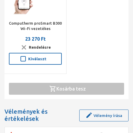
Computherm proSmart B300
Wi-Fi vezetékes
okostermosztát
23 270 Ft
hőérzékelővel
Rendelésre
Kiválaszt
Kosárba tesz
Vélemények és
Vélemény írása
értékelések