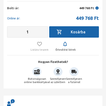
Bolti ár:
449 768 Ft
449 768
Ft
Online ár:
Listára teszem
Értesítést kérek
Hogyan fizethetek?
Biztonságosan
Személyesen
Személyesen
online bankkártyával
az üzletben
a futárnál