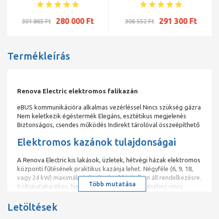
280 000 Ft
291 300 Ft
301 865 Ft
306 552 Ft
Termékleírás
Renova Electric elektromos falikazán
eBUS kommunikációra alkalmas vezérléssel Nincs szükség gázra
Nem keletkezik égéstermék Elegáns, esztétikus megjelenés
Biztonságos, csendes működés Indirekt tárolóval összeépíthető
Elektromos kazánok tulajdonságai
A Renova Electric kis lakások, üzletek, hétvégi házak elektromos
központi fűtésének praktikus kazánja lehet. Négyféle (6, 9, 18,
vagy 24 kW) maximális teljesítményű kivitelben áll rendelkezésre.
Több mutatása
Költségtakarékos, hiszen a készülékek telepítéséhez nincs
szükség gázszolgáltatói és kéményseprői engedélyre, sem
évenkénti vizsgálatra és ellenőrzésre, így annak költségei
Letöltések
megtakaríthatók.