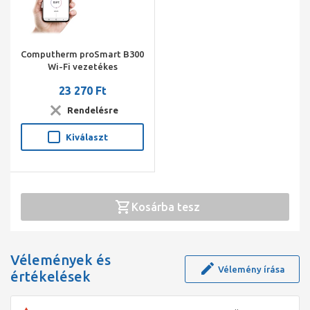
Computherm proSmart B300
Wi-Fi vezetékes
okostermosztát
23 270 Ft
hőérzékelővel
Rendelésre
Kiválaszt
Kosárba tesz
Vélemények és
Vélemény írása
értékelések