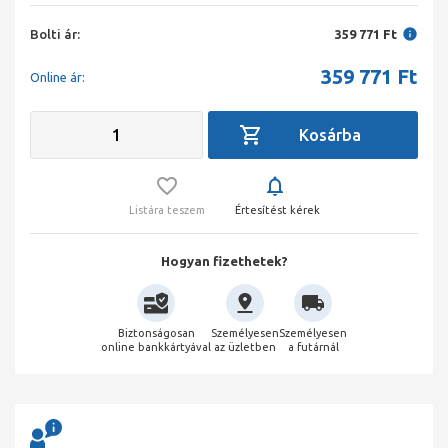
Bolti ár:
359 771 Ft
359 771
Ft
Online ár:
Listára teszem
Értesítést kérek
Hogyan fizethetek?
Biztonságosan
Személyesen
Személyesen
online bankkártyával
az üzletben
a futárnál