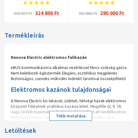
víz előállításhoz
324 800 Ft
280 000 Ft
330 927 Ft
301 865 Ft
Termékleírás
Renova Electric elektromos falikazán
eBUS kommunikációra alkalmas vezérléssel Nincs szükség gázra
Nem keletkezik égéstermék Elegáns, esztétikus megjelenés
Biztonságos, csendes működés Indirekt tárolóval összeépíthető
Elektromos kazánok tulajdonságai
A Renova Electric kis lakások, üzletek, hétvégi házak elektromos
központi fűtésének praktikus kazánja lehet. Négyféle (6, 9, 18,
vagy 24 kW) maximális teljesítményű kivitelben áll rendelkezésre.
Több mutatása
Költségtakarékos, hiszen a készülékek telepítéséhez nincs
szükség gázszolgáltatói és kéményseprői engedélyre, sem
évenkénti vizsgálatra és ellenőrzésre, így annak költségei
Letöltések
megtakaríthatók.