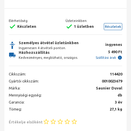
Elérhetőség:
Üzleteinkben:
Készleten
1 üzletben
Részletek
Személyes átvétel üzletünkben
ingyenes
Ingyenesen 4 átvételi ponton.
5 490 Ft
Házhozszállítás
Kedvezményes, megbízható, országos.
Szállítási árak
Cikkszám:
114420
Gyártói cikkszám:
0010023679
Márka:
Saunier Duval
Mennyiségi egység:
db
Garancia:
3 év
Tömeg:
27,1 kg
Értékelje elsőként