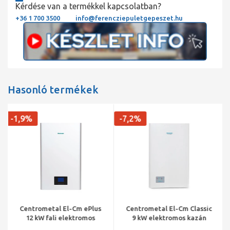
Kérdése van a termékkel kapcsolatban?
+36 1 700 3500
info@ferencziepuletgepeszet.hu
Hasonló termékek
-1,9%
-7,2%
Centrometal El-Cm ePlus
Centrometal El-Cm Classic
12 kW fali elektromos
9 kW elektromos kazán
kazán fűtéshez és meleg
központi fűtéshez