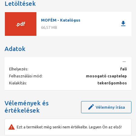
Letöltések
MOFÉM - Katalógus
download
.pdf
66,57 MB
Adatok
Elhelyezés:
fali
Felhasználási mód:
mosogató csaptelep
Kialakítás:
tekerőgombos
Vélemények és
Vélemény írása
értékelések
Ezt a terméket még senki nem értékelte. Legyen Ön az első!