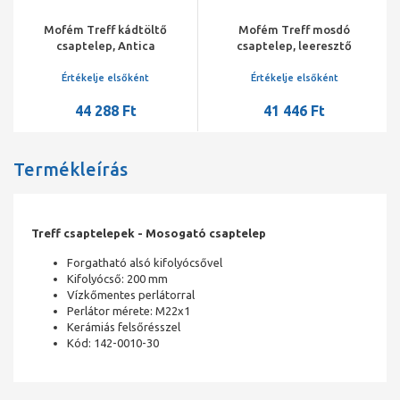
Mofém Treff kádtöltő
Mofém Treff mosdó
csaptelep, Antica
csaptelep, leeresztő
vízkőmentes kézizuhannyal
szeleppel, vízkőmentes
perlátorral, magasított
Értékelje elsőként
Értékelje elsőként
44 288 Ft
41 446 Ft
Termékleírás
Treff csaptelepek - Mosogató csaptelep
Forgatható alsó kifolyócsővel
Kifolyócső: 200 mm
Vízkőmentes perlátorral
Perlátor mérete: M22x1
Kerámiás felsőrésszel
Kód: 142-0010-30