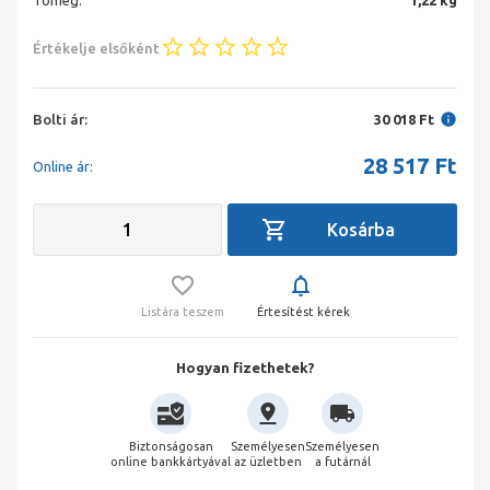
Tömeg:
1,22 kg
Értékelje elsőként
Bolti ár:
30 018 Ft
28 517
Ft
Online ár:
Listára teszem
Értesítést kérek
Hogyan fizethetek?
Biztonságosan
Személyesen
Személyesen
online bankkártyával
az üzletben
a futárnál