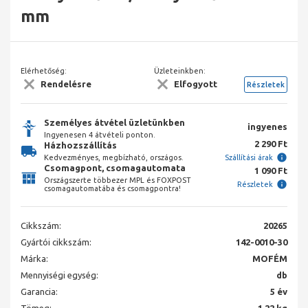
mm
Elérhetőség:
Üzleteinkben:
Rendelésre
Elfogyott
Részletek
Személyes átvétel üzletünkben
ingyenes
Ingyenesen 4 átvételi ponton.
2 290 Ft
Házhozszállítás
Kedvezményes, megbízható, országos.
Szállítási árak
Csomagpont, csomagautomata
1 090 Ft
Országszerte többezer MPL és FOXPOST
Részletek
csomagautomatába és csomagpontra!
Cikkszám:
20265
Gyártói cikkszám:
142-0010-30
Márka:
MOFÉM
Mennyiségi egység:
db
Garancia:
5 év