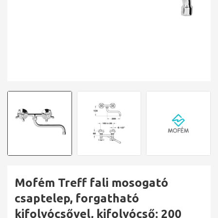
Mofém Treff fali mosogató
csaptelep, forgatható
kifolyócsővel, kifolyócső: 200