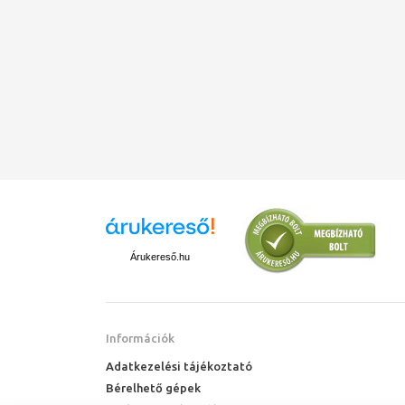
Árukereső.hu
Információk
Adatkezelési tájékoztató
Bérelhető gépek