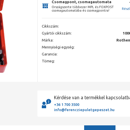
Csomagpont, csomagautomata
Országszerte többezer MPL és FOXPOST
Rész
csomagautomatába és csomagpontra!
Cikkszám:
Gyártói cikkszám:
100
Márka:
Rothen
Mennyiségi egység:
Garancia:
Tömeg:
Kérdése van a termékkel kapcsolatb
+36 1 700 3500
info@ferencziepuletgepeszet.hu