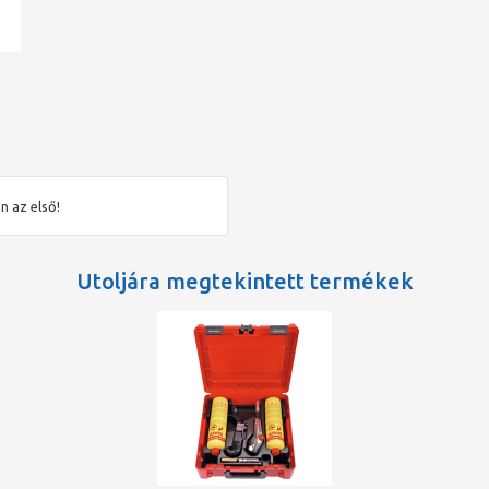
ad
n az első!
Utoljára megtekintett termékek