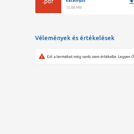
.pdf
downlo
katalógus
12,68 MB
Vélemények és értékelések
Ezt a terméket még senki nem értékelte. Legyen Ö