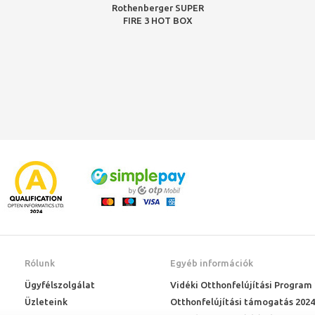
Rothenberger SUPER
FIRE 3 HOT BOX
keményforrasztó készlet,
7/16"-EU, MAPP gáz 2018
Rólunk
Egyéb információk
Ügyfélszolgálat
Vidéki Otthonfelújítási Program
Üzleteink
Otthonfelújítási támogatás 2024