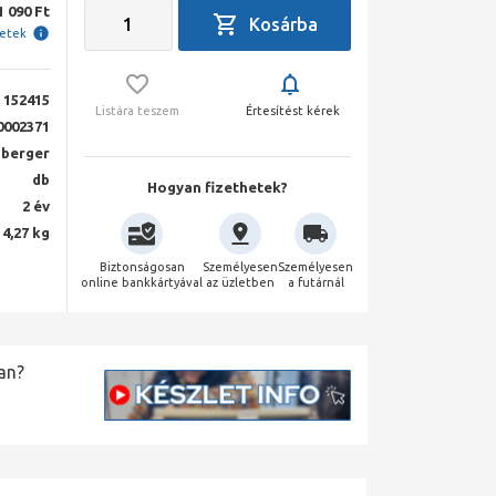
1 090 Ft
letek
152415
Listára teszem
Értesítést kérek
0002371
berger
db
Hogyan fizethetek?
2 év
4,27 kg
Biztonságosan
Személyesen
Személyesen
online bankkártyával
az üzletben
a futárnál
an?