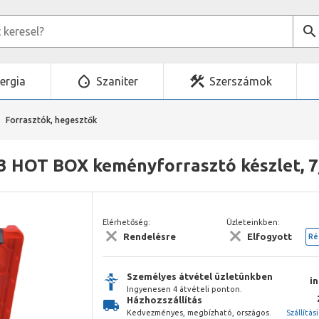
ergia
Szaniter
Szerszámok
Forrasztók, hegesztők
3 HOT BOX keményforrasztó készlet, 7
Elérhetőség:
Üzleteinkben:
Rendelésre
Elfogyott
Ré
Személyes átvétel üzletünkben
i
Ingyenesen 4 átvételi ponton.
Házhozszállítás
Kedvezményes, megbízható, országos.
Szállítás