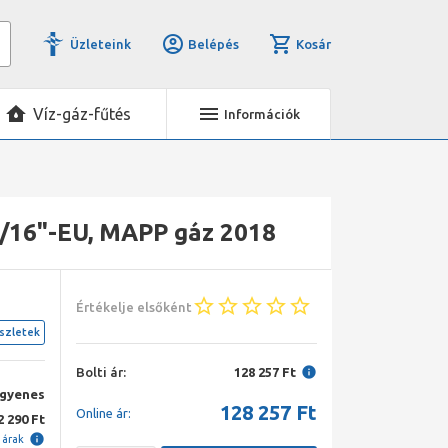
Üzleteink
Belépés
Kosár
Víz-gáz-fűtés
Információk
/16"-EU, MAPP gáz 2018
Értékelje elsőként
szletek
Bolti ár:
128 257 Ft
ngyenes
128 257
Ft
Online ár:
2 290 Ft
i árak