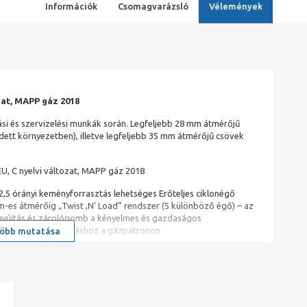
Információk
Csomagvarázsló
Vélemények
zat, MAPP gáz 2018
ási és szervizelési munkák során. Legfeljebb 28 mm átmérőjű
ett környezetben), illetve legfeljebb 35 mm átmérőjű csövek
U, C nyelvi változat, MAPP gáz 2018
 2,5 órányi keményforrasztás lehetséges Erőteljes ciklonégő
es átmérőig „Twist ,N' Load” rendszer (5 különböző égő) – az
 gyújtás és zárológomb a kényelmes és gazdaságos
abilabb pozicionáláshoz a gázpatronon
öbb mutatása