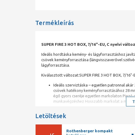
Termékleírás
SUPER FIRE 3 HOT BOX, 7/16"-EU, C nyelvi válto
Ideális hordtáska kemény- és lágyforrasztáshoz javít
csövek keményforrasztása (lángvisszaverővel szélvéd
lágyforrasztása.
Kiválasztott változat:SUPER FIRE 3 HOT BOX, 7/16"-E
Ideális szerviztáska – egyetlen patronnal akár
csövek hatékony keményforrasztásához 28 mm-
égő gyors cseréje egyetlen markolaton Piezó
munkavégzéshez Hosszabb markolat a még st
T
Letöltések
Rothenberger kompakt