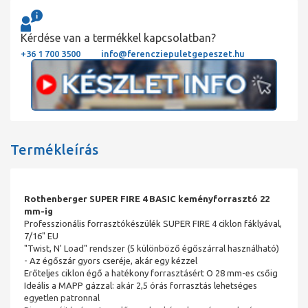
Kérdése van a termékkel kapcsolatban?
+36 1 700 3500
info@ferencziepuletgepeszet.hu
Termékleírás
Rothenberger SUPER FIRE 4 BASIC keményforrasztó 22
mm-ig
Professzionális forrasztókészülék SUPER FIRE 4 ciklon fáklyával,
7/16" EU
"Twist, N' Load" rendszer (5 különböző égőszárral használható)
- Az égőszár gyors cseréje, akár egy kézzel
Erőteljes ciklon égő a hatékony forrasztásért O 28 mm-es csőig
Ideális a MAPP gázzal: akár 2,5 órás forrasztás lehetséges
egyetlen patronnal