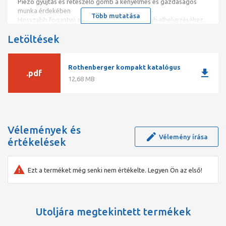
Piezo gyújtás és reteszelő gomb a kényelmes és gazdaságos
munka érdekében
Több mutatása
Hosszabb fogantyú a gázpatron még stabilabb elhelyezéséhez
Letöltések
Rothenberger kompakt katalógus
download
.pdf
12,68 MB
Vélemények és
Vélemény írása
értékelések
Ezt a terméket még senki nem értékelte. Legyen Ön az első!
Utoljára megtekintett termékek