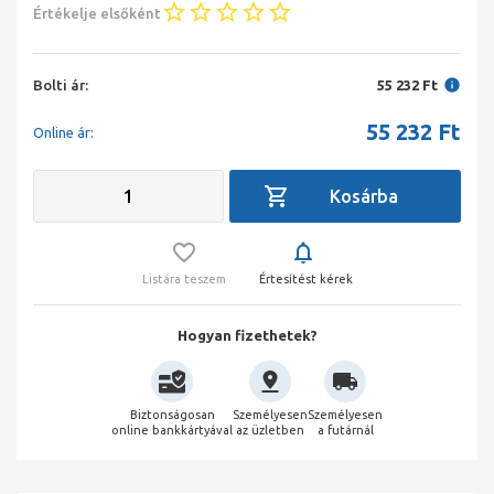
Értékelje elsőként
Bolti ár:
55 232 Ft
55 232
Ft
Online ár:
Listára teszem
Értesítést kérek
Hogyan fizethetek?
Biztonságosan
Személyesen
Személyesen
online bankkártyával
az üzletben
a futárnál