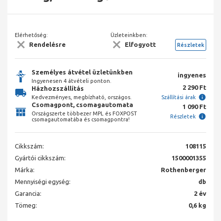
Elérhetőség:
Üzleteinkben:
Rendelésre
Elfogyott
Részletek
Személyes átvétel üzletünkben
ingyenes
Ingyenesen 4 átvételi ponton.
2 290 Ft
Házhozszállítás
Kedvezményes, megbízható, országos.
Szállítási árak
Csomagpont, csomagautomata
1 090 Ft
Országszerte többezer MPL és FOXPOST
Részletek
csomagautomatába és csomagpontra!
Cikkszám:
108115
Gyártói cikkszám:
1500001355
Márka:
Rothenberger
Mennyiségi egység:
db
Garancia:
2 év
Tömeg:
0,6 kg