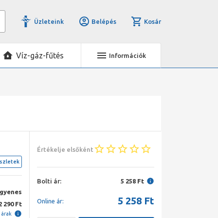
Üzleteink
Belépés
Kosár
Víz-gáz-fűtés
Információk
Értékelje elsőként
szletek
Bolti ár:
5 258 Ft
ngyenes
5 258
Ft
Online ár:
2 290 Ft
i árak