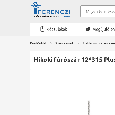
Készülékek
Megújuló en
Kezdőoldal
Szerszámok
Elektromos szerszá
Hikoki fúrószár 12*315 Plu