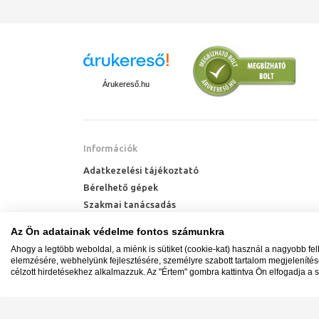
Árukereső.hu
Információk
Adatkezelési tájékoztató
Bérelhető gépek
Szakmai tanácsadás
Technik Cool Pro hőszivattyú tájékoztató
Az Ön adatainak védelme fontos számunkra
Milyen radiátort vegyek?
Ahogy a legtöbb weboldal, a miénk is sütiket (cookie-kat) használ a nagyobb fe
Hőszivattyú kalkulátor
elemzésére, webhelyünk fejlesztésére, személyre szabott tartalom megjeleníté
célzott hirdetésekhez alkalmazzuk. Az "Értem" gombra kattintva Ön elfogadja a s