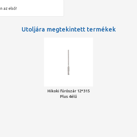
n az első!
Utoljára megtekintett termékek
Hikoki fúrószár 12*315
Plus 4élű