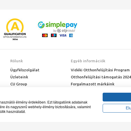
Rólunk
Egyéb információk
Ügyfélszolgálat
Vidéki Otthonfelújítási Program
Üzleteink
Otthonfelújítási támogatás 2024
CU Group
Forgalmazott márkáink
Rólunk
ÉMI engedélyek
Karrier
Letöltések
lhasználói élmény érdekében. Ezt látogatóink adatainak
Adatkezelési kérelem
sére és nagyszerű webhely-élmény biztosítására, valamint
El
ütik használatát.
Blog