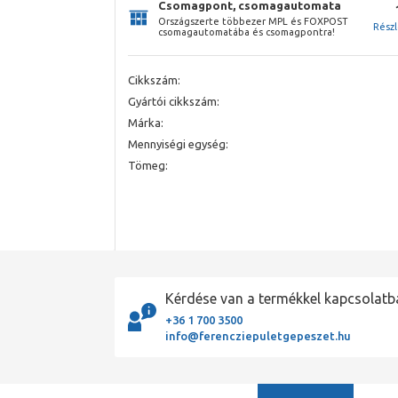
Csomagpont, csomagautomata
Országszerte többezer MPL és FOXPOST
Rész
csomagautomatába és csomagpontra!
Cikkszám:
Gyártói cikkszám:
Márka:
Mennyiségi egység:
Tömeg:
Kérdése van a termékkel kapcsolatb
+36 1 700 3500
info@ferencziepuletgepeszet.hu