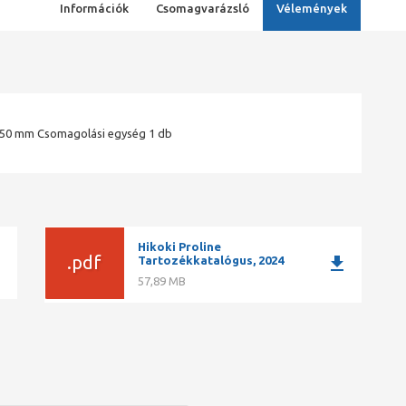
Információk
Csomagvarázsló
Vélemények
250 mm Csomagolási egység 1 db
Hikoki Proline
ad
.pdf
download
Tartozékkatalógus, 2024
57,89 MB