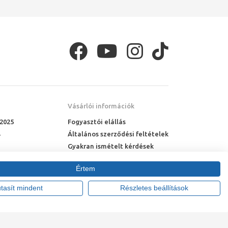
Vásárlói információk
 2025
Fogyasztói elállás
Általános szerződési feltételek
Gyakran ismételt kérdések
Online rendelés menete
Értem
Fizetési feltételek
Házhozszállítás
utasít mindent
Részletes beállítások