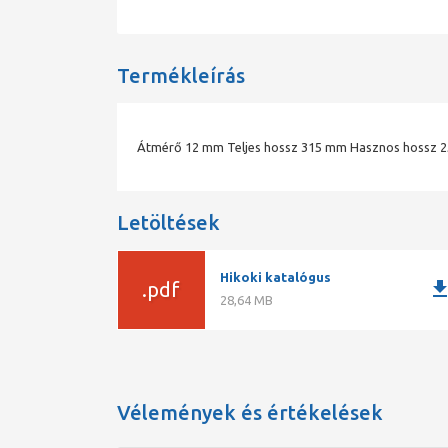
Termékleírás
Átmérő 12 mm Teljes hossz 315 mm Hasznos hossz 
Letöltések
Hikoki katalógus
downlo
.pdf
28,64 MB
Vélemények és értékelések