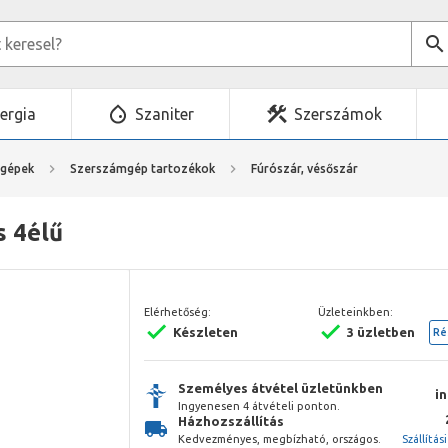
ergia
Szaniter
Szerszámok
mgépek
Szerszámgép tartozékok
Fúrószár, vésőszár
s 4élű
Elérhetőség:
Üzleteinkben:
Készleten
3 üzletben
Ré
Személyes átvétel üzletünkben
i
Ingyenesen 4 átvételi ponton.
Házhozszállítás
Kedvezményes, megbízható, országos.
Szállítás