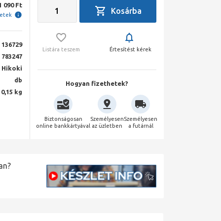
1 090 Ft
letek
136729
Listára teszem
Értesítést kérek
783247
Hikoki
db
Hogyan fizethetek?
0,15 kg
Biztonságosan
Személyesen
Személyesen
online bankkártyával
az üzletben
a futárnál
an?