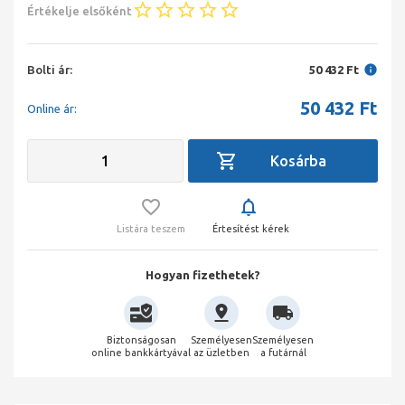
Értékelje elsőként
Bolti ár:
50 432 Ft
50 432
Ft
Online ár:
Listára teszem
Értesítést kérek
Hogyan fizethetek?
Biztonságosan
Személyesen
Személyesen
online bankkártyával
az üzletben
a futárnál