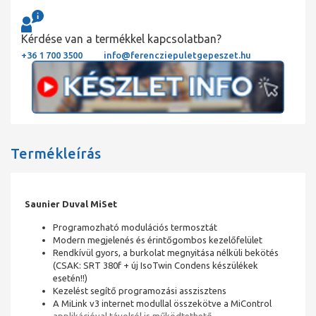
Kérdése van a termékkel kapcsolatban?
+36 1 700 3500
info@ferencziepuletgepeszet.hu
Termékleírás
Saunier Duval MiSet
Programozható modulációs termosztát
Modern megjelenés és érintőgombos kezelőfelület
Rendkívül gyors, a burkolat megnyitása nélküli bekötés
(CSAK: SRT 380f + új IsoTwin Condens készülékek
esetén!!)
Kezelést segítő programozási asszisztens
A MiLink v3 internet modullal összekötve a MiControl
applikációval távolról is működtethető