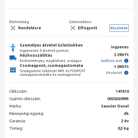
Elérhetőség:
Üzleteinkben:
Rendelésre
Elfogyott
Részletek
Személyes átvétel üzletünkben
ingyenes
Ingyenesen 4 átvételi ponton.
2 290 Ft
Házhozszállítás
Kedvezményes, megbízható, országos.
Szállítási árak
Csomagpont, csomagautomata
1 090 Ft
Országszerte többezer MPL és FOXPOST
Részletek
csomagautomatába és csomagpontra!
Cikkszám:
147610
Gyártói cikkszám:
0020260995
Márka:
Saunier Duval
Mennyiségi egység:
db
Garancia:
2 év
Tömeg:
0,5 kg