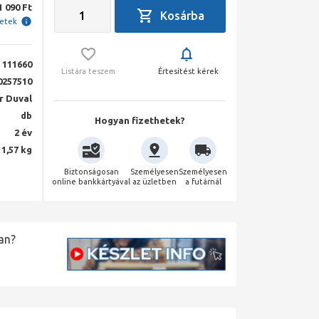
1 090 Ft
letek
111660
Listára teszem
Értesítést kérek
0257510
r Duval
db
Hogyan fizethetek?
2 év
1,57 kg
Biztonságosan
Személyesen
Személyesen
online bankkártyával
az üzletben
a futárnál
an?