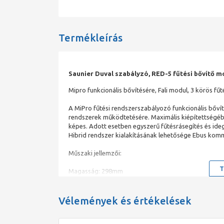
Termékleírás
Saunier Duval szabályzó, RED-5 fűtési bővítő m
Mipro funkcionális bővítésére, Fali modul, 3 körös fű
A MiPro fűtési rendszerszabályozó funkcionális bővít
rendszerek működtetésére. Maximális kiépítettségébe
képes. Adott esetben egyszerű fűtésrásegítés és ide
Hibrid rendszer kialakításának lehetősége Ebus ko
Műszaki jellemzői:
T
Magasság: 298mm
Szélesség: 280mm
Mélység: 64nm
Relatív páratartalom: 20-95%
Vélemények és értékelések
Környezeti hőmérséklet: 0-60°C
Érintésvédelmi osztály: I