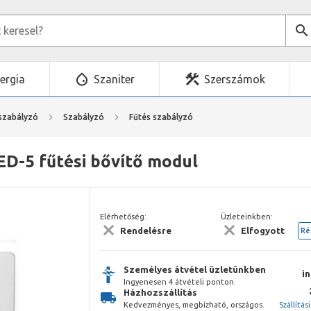
ergia
Szaniter
Szerszámok
 szabályzó
Szabályzó
Fűtés szabályzó
ED-5 fűtési bővítő modul
Elérhetőség:
Üzleteinkben:
Rendelésre
Elfogyott
Ré
Személyes átvétel üzletünkben
i
Ingyenesen 4 átvételi ponton.
Házhozszállítás
Kedvezményes, megbízható, országos.
Szállítás