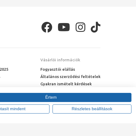
Vásárlói információk
 2025
Fogyasztói elállás
Általános szerződési feltételek
Gyakran ismételt kérdések
Online rendelés menete
Értem
Fizetési feltételek
Házhozszállítás
utasít mindent
Részletes beállítások