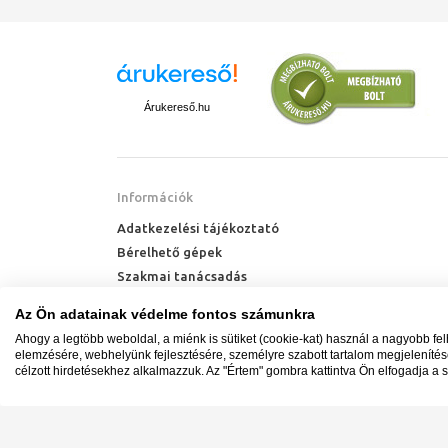
Árukereső.hu
Információk
Adatkezelési tájékoztató
Bérelhető gépek
Szakmai tanácsadás
Technik Cool Pro hőszivattyú tájékoztató
Az Ön adatainak védelme fontos számunkra
Milyen radiátort vegyek?
Ahogy a legtöbb weboldal, a miénk is sütiket (cookie-kat) használ a nagyobb fe
Hőszivattyú kalkulátor
elemzésére, webhelyünk fejlesztésére, személyre szabott tartalom megjeleníté
célzott hirdetésekhez alkalmazzuk. Az "Értem" gombra kattintva Ön elfogadja a s