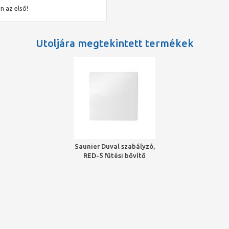
n az első!
Utoljára megtekintett termékek
Saunier Duval szabályzó,
RED-5 fűtési bővítő
modul