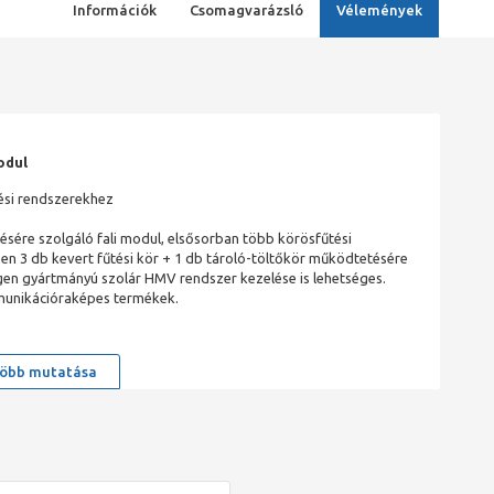
Információk
Csomagvarázsló
Vélemények
odul
tési rendszerekhez
ésére szolgáló fali modul, elsősorban több körösfűtési
n 3 db kevert fűtési kör + 1 db tároló-töltőkör működtetésére
gen gyártmányú szolár HMV rendszer kezelése is lehetséges.
mmunikációraképes termékek.
öbb mutatása