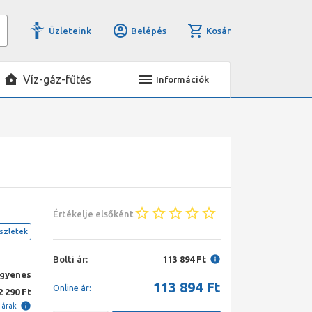
Üzleteink
Belépés
Kosár
Víz-gáz-fűtés
Információk
Értékelje elsőként
szletek
Bolti ár:
113 894 Ft
ngyenes
113 894
Ft
Online ár:
2 290 Ft
i árak