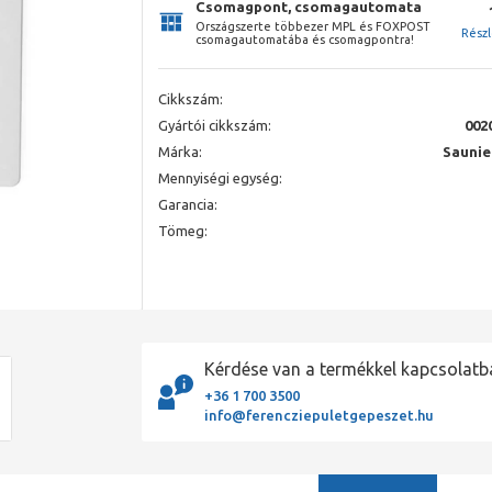
Csomagpont, csomagautomata
Országszerte többezer MPL és FOXPOST
Rész
csomagautomatába és csomagpontra!
Cikkszám:
Gyártói cikkszám:
002
Márka:
Saunie
Mennyiségi egység:
Garancia:
Tömeg:
Kérdése van a termékkel kapcsolatb
+36 1 700 3500
info@ferencziepuletgepeszet.hu