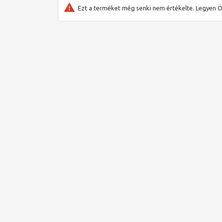
Védettség: IP20
Ezt a terméket még senki nem értékelte. Legyen Ö
Csatlakozás módja: Y
Hatásmódok: Típus 1 B. C. Y
Biztonsági kisfeszültség: 24V
Max. kisfeszültség: 24V