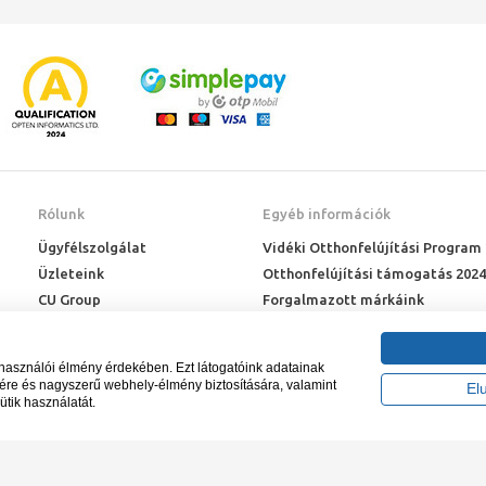
Rólunk
Egyéb információk
Ügyfélszolgálat
Vidéki Otthonfelújítási Program
Üzleteink
Otthonfelújítási támogatás 2024
CU Group
Forgalmazott márkáink
Rólunk
ÉMI engedélyek
Karrier
Letöltések
lhasználói élmény érdekében. Ezt látogatóink adatainak
Adatkezelési kérelem
sére és nagyszerű webhely-élmény biztosítására, valamint
El
ütik használatát.
Blog