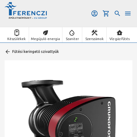
Készülékek
Megújuló energia
Szaniter
Szerszámok
Víz-gáz-fűtés
Fűtési keringető szivattyúk