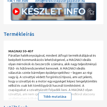
+36 1 700 3500
info@ferencziepuletgepeszet.hu
Termékleírás
MAGNA3 50-40 F
Páratlan hatékonyságával, mindent átfogó termékskálájával és
beépített kommunikációs lehetőségeivel, a MAGNA3 ideális
olyan mérnökök és beszerzők számára, akik nagy teljesítményű
fűtő- és hűtőrendszereket keresnek. A MAGNA3 ideális
választás szinte bármilyen épületprojekthez – legyen az régi
vagy új. A szivattyú védett forgórészű típusú, ami azt jelenti,
hogy a szivattyú és a motor egy egységet képez tengelytömítés
nélkül és csak két tömítőgyűrűt használ tömítésként. A
csapágyakat a szivattyúzott folyadék keni. A MAGNA3 olyan
szivattyú, ami nem igényel karbantartást és rendkívül alacsony
Több mutatása
az élettartam költsége.
Jellemző tulajdonságok