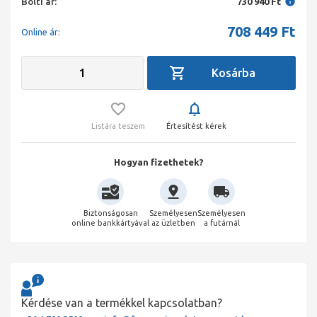
Bolti ár:
730 940 Ft
708 449
Ft
Online ár:
Listára teszem
Értesítést kérek
Hogyan fizethetek?
Biztonságosan
Személyesen
Személyesen
online bankkártyával
az üzletben
a futárnál
Kérdése van a termékkel kapcsolatban?