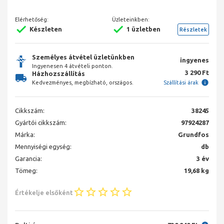
Elérhetőség:
Üzleteinkben:
Készleten
1 üzletben
Részletek
Személyes átvétel üzletünkben
ingyenes
Ingyenesen 4 átvételi ponton.
3 290 Ft
Házhozszállítás
Kedvezményes, megbízható, országos.
Szállítási árak
Cikkszám:
38245
Gyártói cikkszám:
97924287
Márka:
Grundfos
Mennyiségi egység:
db
Garancia:
3 év
Tömeg:
19,68 kg
Értékelje elsőként