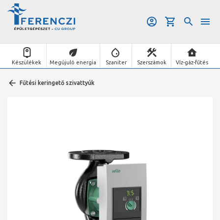
Készülékek
Megújuló energia
Szaniter
Szerszámok
Víz-gáz-fűtés
Fűtési keringető szivattyúk