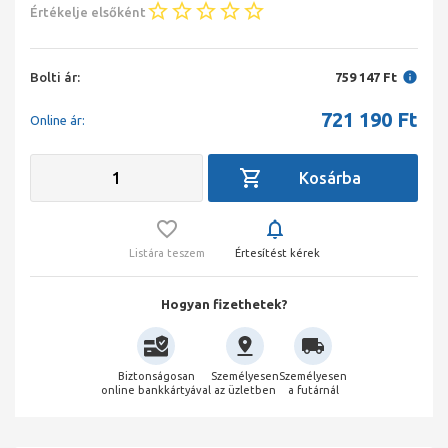
Értékelje elsőként
Bolti ár:
759 147 Ft
721 190
Ft
Online ár:
Listára teszem
Értesítést kérek
Hogyan fizethetek?
Biztonságosan
Személyesen
Személyesen
online bankkártyával
az üzletben
a futárnál