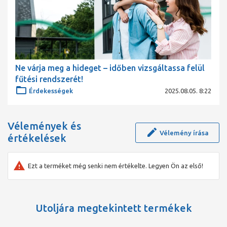
Járókerék
PPS-GF40
Tengely
Nemesacél
Anyagraktár
Grafit
Ne várja meg a hideget – időben vizsgáltassa felül
Telepítési méretek
fűtési rendszerét!
Szívóoldali csőcsatlakozás
DN 40
Érdekességek
2025.08.05. 8:22
Nyomóoldali csőcsatlakozás
DN 40
Beépítési hossz
l0
250 mm
Vélemények és
Vélemény írása
értékelések
Információk a megrendelés leadásáról
Gyártmány
Wilo
Ezt a terméket még senki nem értékelte. Legyen Ön az első!
Termékmegnevezés
Yonos MAXO 40/0,5-12 PN 6/10
Nettó tömeg, kb.
m
13 kg
Cikkszám
2120647
Utoljára megtekintett termékek