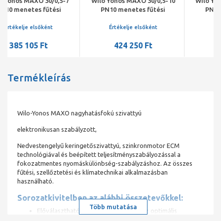
Wilo Yonos MAXO 30/0,5-10
Wilo Yonos MAXO 25/0,5-12
PN10 menetes fűtési
PN10 menetes fűtési
keringető szivattyú
keringető szivattyú
Értékelje elsőként
Értékelje elsőként
424 250 Ft
439 414 Ft
Termékleírás
Wilo-Yonos MAXO nagyhatásfokú szivattyú
elektronikusan szabályzott,
Nedvestengelyű keringetőszivattyú, szinkronmotor ECM
technológiával és beépített teljesítményszabályozással a
fokozatmentes nyomáskülönbség-szabályzáshoz. Az összes
fűtési, szellőztetési és klímatechnikai alkalmazásban
használható.
Sorozatkivitelben az alábbi összetevőkkel:
Több mutatása
Előválasztható szabályozási módok az optimális
terhelésillesztéshez: Δp-c (állandó nyomáskülönbség), Δp-