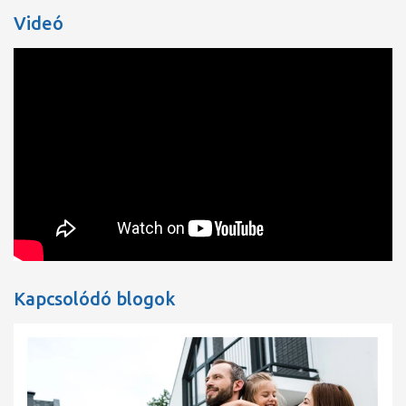
Videó
Motoradatok
Energiahatékonysági
0.20
index (EEI)
EN 61800-3;2004+A1;2012 /
Zavarkibocsátás
lakókörnyezet (C1)
EN 61800-3;2004+A1;2012 / ipari
Zavartűrés
környezet (C2)
Hálózati csatlakozás
1~230 V, 50/60 Hz
Teljesítményfelvétel
P
1
550 W
max
Min. fordulatszám
n
950 1/min
min
Max. fordulatszám
n
4600 1/min
max
Védelmi osztály motor
IPX4D
Kapcsolódó blogok
Kábelcsavarzat
2 x M20x1.5
Szerkezeti anyagok
Szivattyúház
Szürkeöntvény