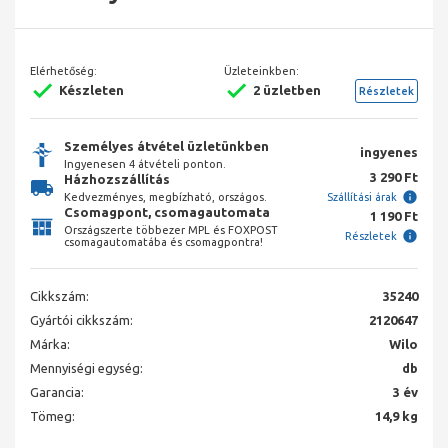
Elérhetőség:
Üzleteinkben:
Készleten
2 üzletben
Részletek
Személyes átvétel üzletünkben
ingyenes
Ingyenesen 4 átvételi ponton.
3 290 Ft
Házhozszállítás
Kedvezményes, megbízható, országos.
Szállítási árak
Csomagpont, csomagautomata
1 190 Ft
Országszerte többezer MPL és FOXPOST
Részletek
csomagautomatába és csomagpontra!
Cikkszám:
35240
Gyártói cikkszám:
2120647
Márka:
Wilo
Mennyiségi egység:
db
Garancia:
3 év
Tömeg:
14,9 kg