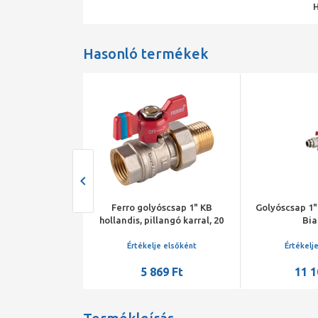
Hasonló termékek
golyóscsap KB
Ferro golyóscsap 1" KB
Golyóscsap 1" 
l, 1”, toldattal
hollandis, pillangó karral, 20
Bia
bar
je elsőként
Értékelje elsőként
Értékelj
216 Ft
5 869 Ft
11 1