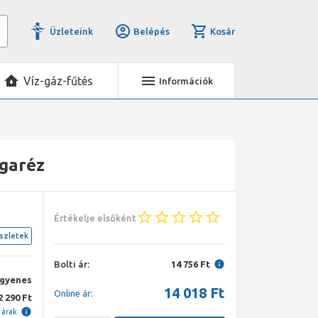
Üzleteink
Belépés
Kosár
Víz-gáz-fűtés
Információk
rgaréz
Értékelje elsőként
szletek
Bolti ár:
14 756 Ft
ngyenes
14 018
Ft
Online ár:
2 290 Ft
i árak