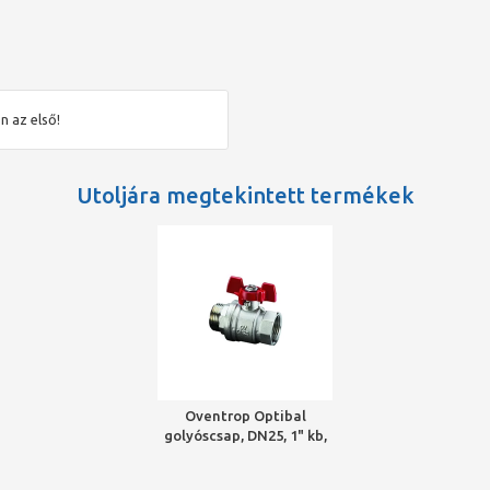
n az első!
Utoljára megtekintett termékek
Oventrop Optibal
golyóscsap, DN25, 1" kb,
PN16, fogantyúval,
sárgaréz