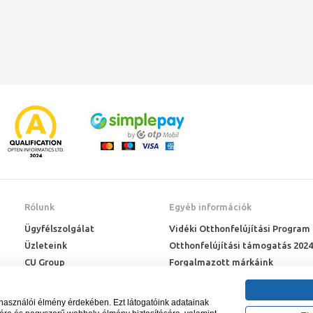
Rólunk
Egyéb információk
Ügyfélszolgálat
Vidéki Otthonfelújítási Program
Üzleteink
Otthonfelújítási támogatás 2024
CU Group
Forgalmazott márkáink
Rólunk
ÉMI engedélyek
Karrier
Letöltések
lhasználói élmény érdekében. Ezt látogatóink adatainak
Adatkezelési kérelem