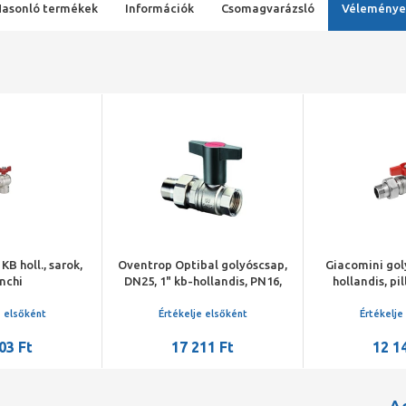
Hasonló termékek
Információk
Csomagvarázsló
Véleménye
KB holl., sarok,
Oventrop Optibal golyóscsap,
Giacomini gol
nchi
DN25, 1" kb-hollandis, PN16,
hollandis, pi
műanyag fogantyúval,
ürí
sárgaréz
e elsőként
Értékelje elsőként
Értékelje
03 Ft
17 211 Ft
12 1