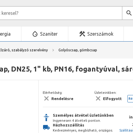
ergia
Szaniter
Szerszámok
Elzáró, szabályzó szerelvény
Golyóscsap, gömbcsap
p, DN25, 1" kb, PN16, fogantyúval, sá
Elérhetőség:
Üzleteinkben:
Rendelésre
Elfogyott
Ré
Személyes átvétel üzletünkben
i
Ingyenesen 4 átvételi ponton.
Házhozszállítás
Kedvezményes, megbízható, országos.
Szállítás