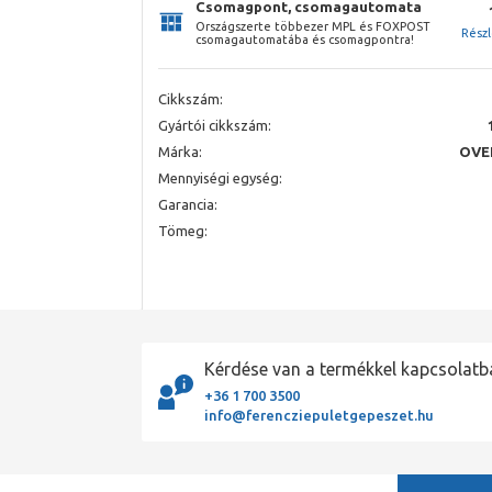
Csomagpont, csomagautomata
Országszerte többezer MPL és FOXPOST
Rész
csomagautomatába és csomagpontra!
Cikkszám:
Gyártói cikkszám:
Márka:
OVE
Mennyiségi egység:
Garancia:
Tömeg:
Kérdése van a termékkel kapcsolatb
+36 1 700 3500
info@ferencziepuletgepeszet.hu