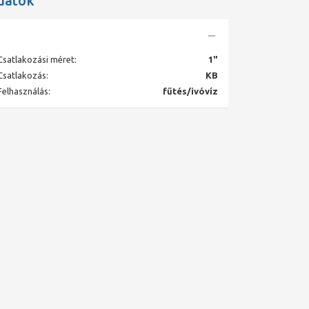
datok
Csatlakozási méret:
1"
Csatlakozás:
KB
Felhasználás:
fűtés/ivóvíz