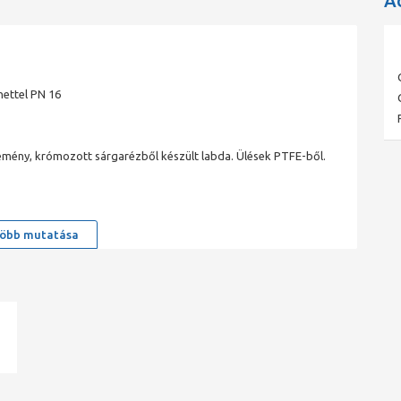
A
nettel PN 16
 Kemény, krómozott sárgarézből készült labda. Ülések PTFE-ből.
öbb mutatása
ad