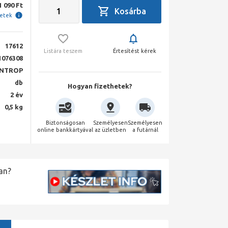
1 090 Ft
letek
17612
Listára teszem
Értesítést kérek
1076308
NTROP
db
Hogyan fizethetek?
2 év
0,5 kg
Biztonságosan
Személyesen
Személyesen
online bankkártyával
az üzletben
a futárnál
an?