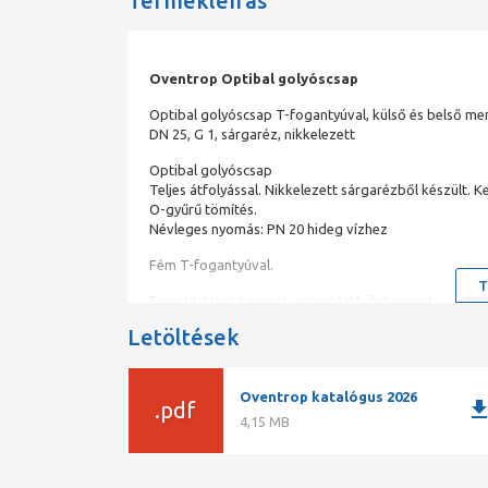
Termékleírás
Oventrop Optibal golyóscsap
Optibal golyóscsap T-fogantyúval, külső és belső me
DN 25, G 1, sárgaréz, nikkelezett
Optibal golyóscsap
Teljes átfolyással. Nikkelezett sárgarézből készült.
O-gyűrű tömítés.
Névleges nyomás: PN 20 hideg vízhez
Fém T-fogantyúval.
T
Egy oldal belső menet, egy oldal külső menet.
Letöltések
Oventrop katalógus 2026
downlo
.pdf
4,15 MB