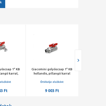
k
yóscsap 1" KB
Giacomini golyóscsap 1" KB
Mofém AHA go
llangó karral,
hollandis, pillangó karral
csatlakozással,
tős
 elsőként
Értékelje elsőként
Értékelje 
43 Ft
9 003 Ft
11 21