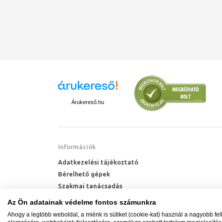
Árukereső.hu
Információk
Adatkezelési tájékoztató
Bérelhető gépek
Szakmai tanácsadás
Technik Cool Pro hőszivattyú tájékoztató
Az Ön adatainak védelme fontos számunkra
Milyen radiátort vegyek?
Ahogy a legtöbb weboldal, a miénk is sütiket (cookie-kat) használ a nagyobb fe
Hőszivattyú kalkulátor