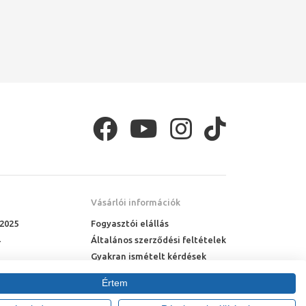
Vásárlói információk
 2025
Fogyasztói elállás
Általános szerződési feltételek
Gyakran ismételt kérdések
Online rendelés menete
Értem
Fizetési feltételek
Házhozszállítás