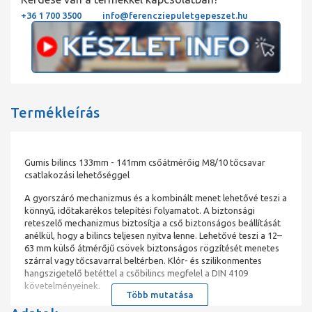
+36 1 700 3500
info@ferencziepuletgepeszet.hu
Termékleírás
Gumis bilincs 133mm - 141mm csőátmérőig M8/10 tőcsavar
csatlakozási lehetőséggel
A gyorszáró mechanizmus és a kombinált menet lehetővé teszi a
könnyű, időtakarékos telepítési folyamatot. A biztonsági
reteszelő mechanizmus biztosítja a cső biztonságos beállítását
anélkül, hogy a bilincs teljesen nyitva lenne. Lehetővé teszi a 12–
63 mm külső átmérőjű csövek biztonságos rögzítését menetes
szárral vagy tőcsavarral beltérben. Klór- és szilikonmentes
hangszigetelő betéttel a csőbilincs megfelel a DIN 4109
követelményeinek.
Több mutatása