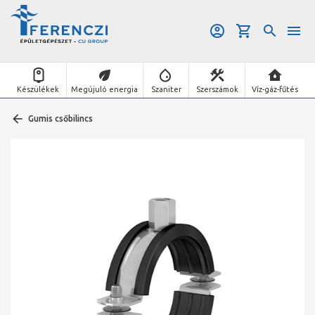
Készülékek
Megújuló energia
Szaniter
Szerszámok
Víz-gáz-fűtés
Gumis csőbilincs