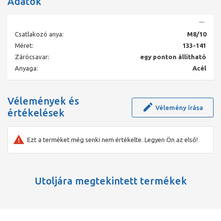
Adatok
Csatlakozó anya:
M8/10
Méret:
133-141
Zárócsavar:
egy ponton állítható
Anyaga:
Acél
Vélemények és
Vélemény írása
értékelések
Ezt a terméket még senki nem értékelte. Legyen Ön az első!
Utoljára megtekintett termékek