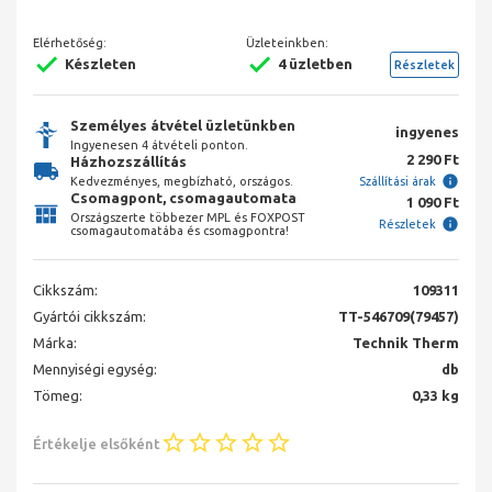
Elérhetőség:
Üzleteinkben:
Készleten
4 üzletben
Részletek
Személyes átvétel üzletünkben
ingyenes
Ingyenesen 4 átvételi ponton.
2 290 Ft
Házhozszállítás
Kedvezményes, megbízható, országos.
Szállítási árak
Csomagpont, csomagautomata
1 090 Ft
Országszerte többezer MPL és FOXPOST
Részletek
csomagautomatába és csomagpontra!
Cikkszám:
109311
Gyártói cikkszám:
TT-546709(79457)
Márka:
Technik Therm
Mennyiségi egység:
db
Tömeg:
0,33 kg
Értékelje elsőként