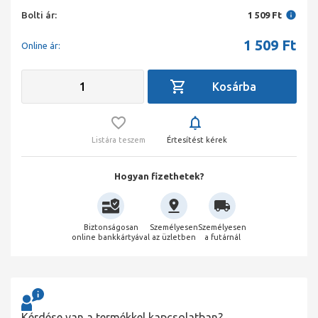
Bolti ár:
1 509 Ft
1 509
Ft
Online ár:
Listára teszem
Értesítést kérek
Hogyan fizethetek?
Biztonságosan
Személyesen
Személyesen
online bankkártyával
az üzletben
a futárnál
Kérdése van a termékkel kapcsolatban?