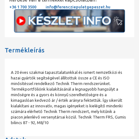
+36 1 700 3500
info@ferencziepuletgepeszet.hu
Termékleírás
A 20 éves szakmai tapasztalatunkkal és ismert nemzetközi és
hazai gyártók segítségével állítottuk össze a CE és ISO
minősítéssel rendelkező Technik Therm rendszerünket.
Termékportfóliónk kialakításánál a legnagyobb hangsúlyt a
minőségre és a gyors és könnyű szerelhetőségre és a
kimagaslóan kedvező ár / érték arányra fektettük. Így sikerült
kialakítani az innovatív, magas igényeket is kielégítő mindenki
számára elérhető Technik Therm rendszert, mely kitűnik a
piacon jelenlévő versenytársai közül. Technik Therm FRS, Gumis
bilincs 87 - 92, M8/10