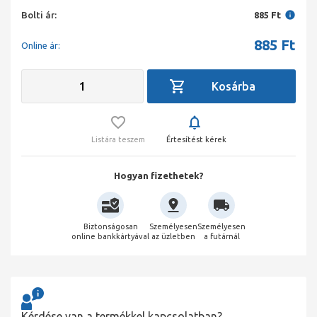
Bolti ár:
885 Ft
885
Ft
Online ár:
Listára teszem
Értesítést kérek
Hogyan fizethetek?
Biztonságosan
Személyesen
Személyesen
online bankkártyával
az üzletben
a futárnál
Kérdése van a termékkel kapcsolatban?