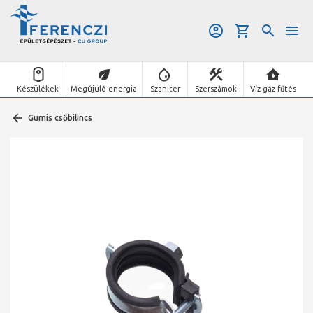
Készülékek
Megújuló energia
Szaniter
Szerszámok
Víz-gáz-fűtés
Gumis csőbilincs