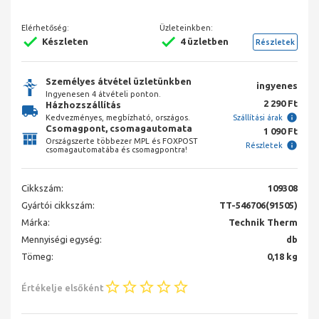
Elérhetőség:
Üzleteinkben:
Készleten
4 üzletben
Részletek
Személyes átvétel üzletünkben
ingyenes
Ingyenesen 4 átvételi ponton.
2 290 Ft
Házhozszállítás
Kedvezményes, megbízható, országos.
Szállítási árak
Csomagpont, csomagautomata
1 090 Ft
Országszerte többezer MPL és FOXPOST
Részletek
csomagautomatába és csomagpontra!
Cikkszám:
109308
Gyártói cikkszám:
TT-546706(91505)
Márka:
Technik Therm
Mennyiségi egység:
db
Tömeg:
0,18 kg
Értékelje elsőként