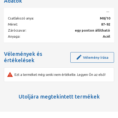
Adatok
Csatlakozó anya:
M8/10
Méret:
87-92
Zárócsavar:
egy ponton állítható
Anyaga:
Acél
Vélemények és
Vélemény írása
értékelések
Ezt a terméket még senki nem értékelte. Legyen Ön az első!
Utoljára megtekintett termékek