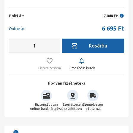
Bolti ár:
7 048 Ft
6 695
Ft
Online ár:
Listára teszem
Értesítést kérek
Hogyan fizethetek?
Biztonságosan
Személyesen
Személyesen
online bankkártyával
az üzletben
a futárnál