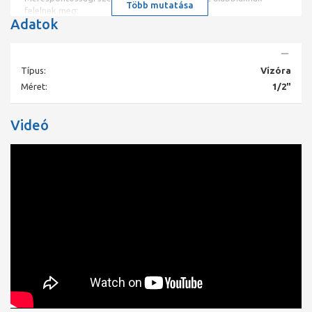
Több mutatása
felelnek meg:
Adatok
Vízszintesen: R80
Függőlegesen: R50
Típus:
Vízóra
Méret:
1/2"
Elsődlegesen háztartási vízfogyasztás mérésére alkalmazhatók
lakóépületek és középületek vízvezeték hálózataiban.
Videó
PN osztály: PN 16
Névleges tárfogatáram érték Q3: 2,5 m3/h
Beép. hossz: 110 mm
Csatlakozás: G 3 "
Max. vízhőfok: 50 °C
Kijelző: 99999,999 m3