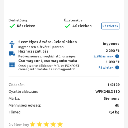
Elérhetőség:
Üzleteinkben:
Készleten
4 üzletben
Részletek
Személyes átvétel üzletünkben
ingyenes
Ingyenesen 4 átvételi ponton.
2 290 Ft
Házhozszállítás
Kedvezményes, megbízható, országos.
Szállítási árak
Csomagpont, csomagautomata
1 090 Ft
Országszerte többezer MPL és FOXPOST
Részletek
csomagautomatába és csomagpontra!
Cikkszám:
142129
Gyártói cikkszám:
WFK240.D110
Márka:
Siemens
Mennyiségi egység:
db
Tömeg:
0,4 kg
2 vélemény