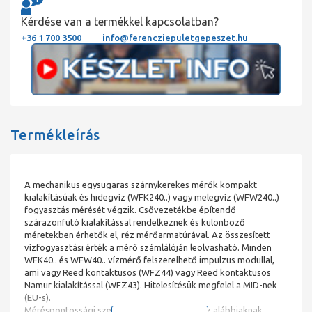
Kérdése van a termékkel kapcsolatban?
+36 1 700 3500
info@ferencziepuletgepeszet.hu
Termékleírás
A mechanikus egysugaras szárnykerekes mérők kompakt
kialakításúak és hidegvíz (WFK240..) vagy melegvíz (WFW240..)
fogyasztás mérését végzik. Csővezetékbe építendő
szárazonfutó kialakítással rendelkeznek és különböző
méretekben érhetők el, réz mérőarmatúrával. Az összesített
vízfogyasztási érték a mérő számlálóján leolvasható. Minden
WFK40.. és WFW40.. vízmérő felszerelhető impulzus modullal,
ami vagy Reed kontaktusos (WFZ44) vagy Reed kontaktusos
Namur kialakítással (WFZ43). Hitelesítésük megfelel a MID-nek
(EU-s).
Méréspontossági szempontból a vízmérők az alábbiaknak