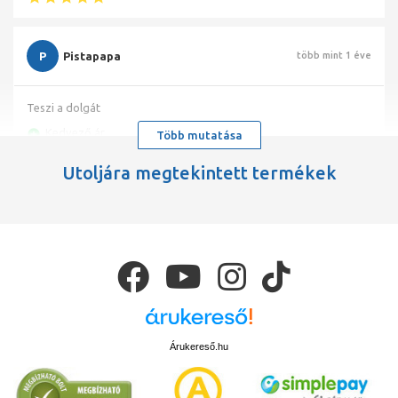
P
Pistapapa
több mint 1 éve
Teszi a dolgát
Kedvező ár
Több mutatása
0
Utoljára megtekintett termékek
Árukereső.hu