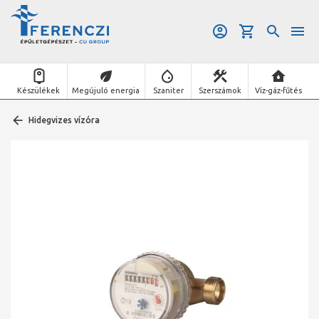
Készülékek
Megújuló energia
Szaniter
Szerszámok
Víz-gáz-fűtés
Hidegvizes vízóra