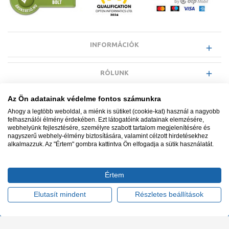
INFORMÁCIÓK
RÓLUNK
Az Ön adatainak védelme fontos számunkra
EGYÉB INFORMÁCIÓK
Ahogy a legtöbb weboldal, a miénk is sütiket (cookie-kat) használ a nagyobb
felhasználói élmény érdekében. Ezt látogatóink adatainak elemzésére,
webhelyünk fejlesztésére, személyre szabott tartalom megjelenítésére és
VÁSÁRLÓI INFORMÁCIÓK
nagyszerű webhely-élmény biztosítására, valamint célzott hirdetésekhez
alkalmazzuk. Az "Értem" gombra kattintva Ön elfogadja a sütik használatát.
Értem
Minden jog fenntartva. © Adatkezelés nyilvántartási száma NAIH-
87052/2015.
Elutasít mindent
Részletes beállítások
Ügyfélszolgálat: +36 1 700 3500
Tervezte és készítette:
Vision-Software, az Octopus 8 ERP
forgalmazója
.