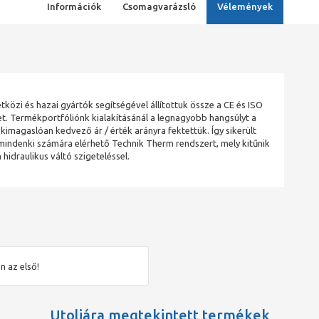
Információk
Csomagvarázsló
Vélemények
közi és hazai gyártók segítségével állítottuk össze a CE és ISO
t. Termékportfóliónk kialakításánál a legnagyobb hangsúlyt a
kimagaslóan kedvező ár / érték arányra fektettük. Így sikerült
ő mindenki számára elérhető Technik Therm rendszert, mely kitűnik
hidraulikus váltó szigeteléssel.
n az első!
Utoljára megtekintett termékek