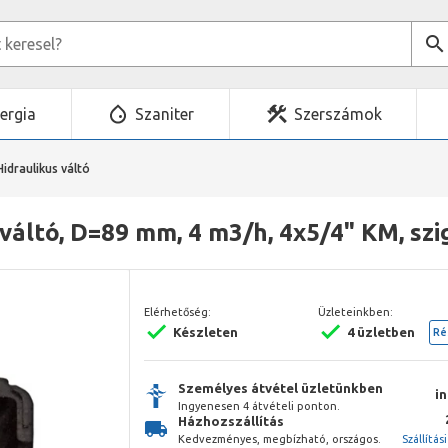
ergia
Szaniter
Szerszámok
Hidraulikus váltó
váltó, D=89 mm, 4 m3/h, 4x5/4" KM, szi
Elérhetőség:
Üzleteinkben:
Készleten
4 üzletben
Ré
Személyes átvétel üzletünkben
i
Ingyenesen 4 átvételi ponton.
Házhozszállítás
Kedvezményes, megbízható, országos.
Szállítás