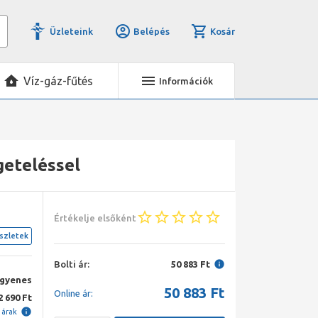
Üzleteink
Belépés
Kosár
Víz-gáz-fűtés
Információk
geteléssel
Értékelje elsőként
szletek
Bolti ár:
50 883 Ft
ngyenes
50 883
Ft
Online ár:
2 690 Ft
i árak