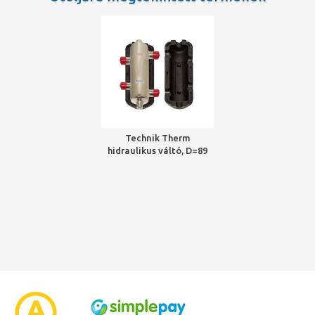
Technik Therm
hidraulikus váltó, D=89
mm, 4 m3/h, 4x5/4" KM,
szigeteléssel