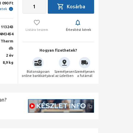
1 090 Ft
letek
113243
Listára teszem
Értesítést kérek
4M3454
 Therm
db
Hogyan fizethetek?
2 év
8,9 kg
Biztonságosan
Személyesen
Személyesen
online bankkártyával
az üzletben
a futárnál
an?