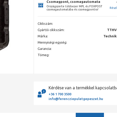
Csomagpont, csomagautomata
Országszerte többezer MPL és FOXPOST
Rész
csomagautomatába és csomagpontra!
Cikkszám:
Gyártói cikkszám:
TTHV
Márka:
Technik
Mennyiségi egység:
Garancia:
Tömeg:
Kérdése van a termékkel kapcsolatb
+36 1 700 3500
info@ferencziepuletgepeszet.hu