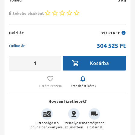
Tömeg:
3 kg
Értékelje elsőként
Bolti ár:
317 214 Ft
304 525
Ft
Online ár:
Listára teszem
Értesítést kérek
Hogyan fizethetek?
Biztonságosan
Személyesen
Személyesen
online bankkártyával
az üzletben
a futárnál