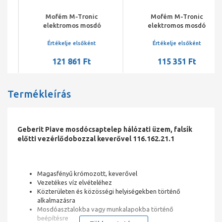
Mofém M-Tronic
Mofém M-Tronic
elektromos mosdó
elektromos mosdó
csaptelep, MLU 01, 6V-os
csaptelep, MLU 01, 6V-os
mágnesszelep, 230V/50Hz
mágnesszelep, 4x1,5V alkáli
Értékelje elsőként
Értékelje elsőként
hálózati egységgel
elemmel
121 861 Ft
115 351 Ft
Termékleírás
Geberit Piave mosdócsaptelep hálózati üzem, falsík
előtti vezérlődobozzal keverővel 116.162.21.1
Magasfényű krómozott, keverővel
Vezetékes víz elvételéhez
Közterületen és közösségi helyiségekben történő
alkalmazásra
Mosdóasztalokba vagy munkalapokba történő
beépítésre