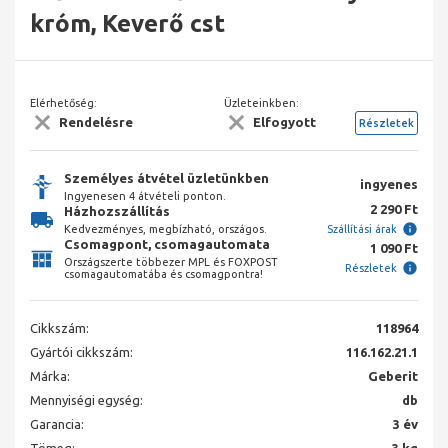
króm, Keverő cst
Elérhetőség:
Üzleteinkben:
Rendelésre
Elfogyott
Részletek
Személyes átvétel üzletünkben
ingyenes
Ingyenesen 4 átvételi ponton.
2 290 Ft
Házhozszállítás
Kedvezményes, megbízható, országos.
Szállítási árak
Csomagpont, csomagautomata
1 090 Ft
Országszerte többezer MPL és FOXPOST
Részletek
csomagautomatába és csomagpontra!
Cikkszám:
118964
Gyártói cikkszám:
116.162.21.1
Márka:
Geberit
Mennyiségi egység:
db
Garancia:
3 év