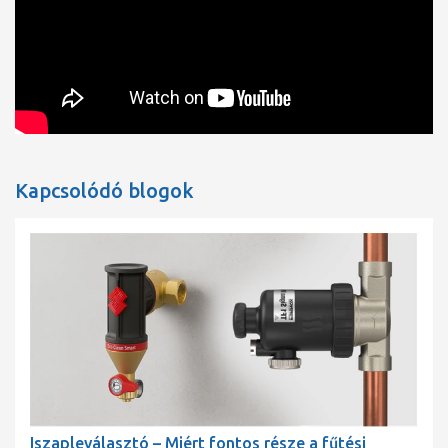
Kapcsolódó blogok
Iszapleválasztó – Miért fontos része a fűtési