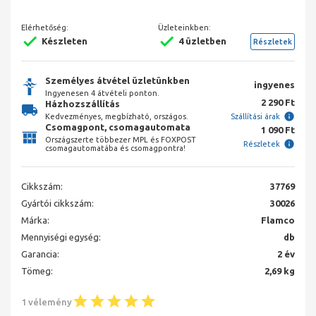
Elérhetőség:
Üzleteinkben:
Készleten
4 üzletben
Részletek
Személyes átvétel üzletünkben
ingyenes
Ingyenesen 4 átvételi ponton.
2 290 Ft
Házhozszállítás
Kedvezményes, megbízható, országos.
Szállítási árak
Csomagpont, csomagautomata
1 090 Ft
Országszerte többezer MPL és FOXPOST
Részletek
csomagautomatába és csomagpontra!
Cikkszám:
37769
Gyártói cikkszám:
30026
Márka:
Flamco
Mennyiségi egység:
db
Garancia:
2 év
Tömeg:
2,69 kg
1 vélemény