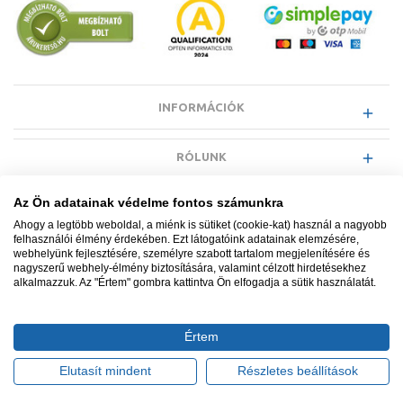
INFORMÁCIÓK
RÓLUNK
Az Ön adatainak védelme fontos számunkra
EGYÉB INFORMÁCIÓK
Ahogy a legtöbb weboldal, a miénk is sütiket (cookie-kat) használ a nagyobb
felhasználói élmény érdekében. Ezt látogatóink adatainak elemzésére,
webhelyünk fejlesztésére, személyre szabott tartalom megjelenítésére és
VÁSÁRLÓI INFORMÁCIÓK
nagyszerű webhely-élmény biztosítására, valamint célzott hirdetésekhez
alkalmazzuk. Az "Értem" gombra kattintva Ön elfogadja a sütik használatát.
Értem
Minden jog fenntartva. © Adatkezelés nyilvántartási száma NAIH-
87052/2015.
Elutasít mindent
Részletes beállítások
Ügyfélszolgálat: +36 1 700 3500