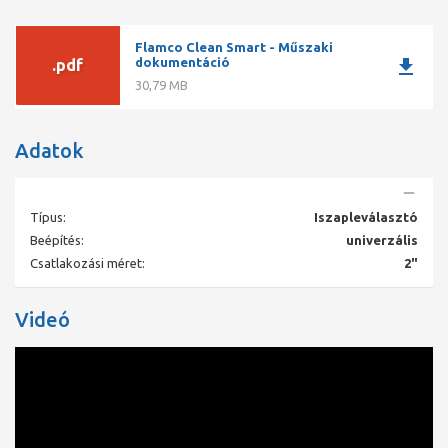
Flamco Clean Smart - Műszaki
download
dokumentáció
.pdf
30,79 MB
Adatok
Típus:
Iszapleválasztó
Beépítés:
univerzális
Csatlakozási méret:
2"
Videó