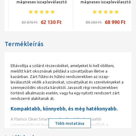
mágneses iszapleválasztó
mágneses iszapleválasztó
62 130 Ft
68 990 Ft
83 876 Ft
89 283 Ft
Termékleírás
Eltávolítja a szilárd részecskéket, amelyeket ki kell öblíteni,
mielőtt kárt okoznának például a szivattyúban illetve a
kazánban. Zárt fűtési és hűtési rendszerekben az iszap-
leválasztók védik a kazánokat, szivattyúkat és szerelvényeket a
szennyeződés okozta károktól. Javasolt régi rendszerekben
történő alkalmazás esetén, vagy ha egy nyitott rendszert zárt
rendszerré alakítanak át.
Kompaktabb, könnyebb, és még hatékonyabb.
A Flamco Clean Smart iszapleválasztók a legkisebb
Több mutatása
szennyeződések legapróbb részecskéit is eltávolítják a
rendszerben keringő vízből. Szinte karbantartásmentesek, és az
áramlási ellenállásuk elhanyagolhatóan kicsi.