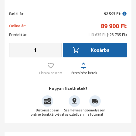
Bolti ár:
92 597 Ft
89 900
Ft
Online ár:
Eredeti ár:
113 635 Ft
(-23 735 Ft)
Listára teszem
Értesítést kérek
Hogyan fizethetek?
Biztonságosan
Személyesen
Személyesen
online bankkártyával
az üzletben
a futárnál