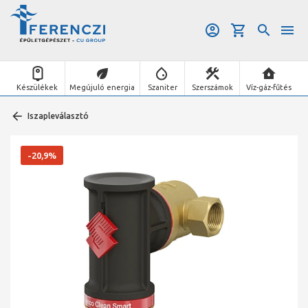
Készülékek
Megújuló energia
Szaniter
Szerszámok
Víz-gáz-fűtés
Iszapleválasztó
-20,9%