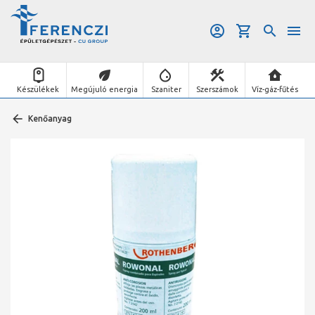
Készülékek
Megújuló energia
Szaniter
Szerszámok
Víz-gáz-fűtés
Kenőanyag