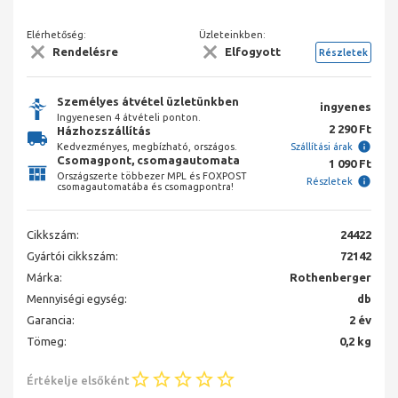
Elérhetőség:
Üzleteinkben:
Rendelésre
Elfogyott
Részletek
Személyes átvétel üzletünkben
ingyenes
Ingyenesen 4 átvételi ponton.
2 290 Ft
Házhozszállítás
Kedvezményes, megbízható, országos.
Szállítási árak
Csomagpont, csomagautomata
1 090 Ft
Országszerte többezer MPL és FOXPOST
Részletek
csomagautomatába és csomagpontra!
Cikkszám:
24422
Gyártói cikkszám:
72142
Márka:
Rothenberger
Mennyiségi egység:
db
Garancia:
2 év
Tömeg:
0,2 kg
Értékelje elsőként