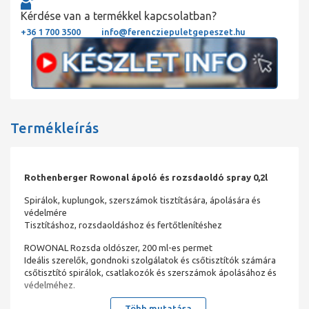
Kérdése van a termékkel kapcsolatban?
+36 1 700 3500
info@ferencziepuletgepeszet.hu
Termékleírás
Rothenberger Rowonal ápoló és rozsdaoldó spray 0,2l
Spirálok, kuplungok, szerszámok tisztítására, ápolására és
védelmére
Tisztításhoz, rozsdaoldáshoz és fertőtlenítéshez
ROWONAL Rozsda oldószer, 200 ml-es permet
Ideális szerelők, gondnoki szolgálatok és csőtisztítók számára
csőtisztító spirálok, csatlakozók és szerszámok ápolásához és
védelméhez.
Több mutatása