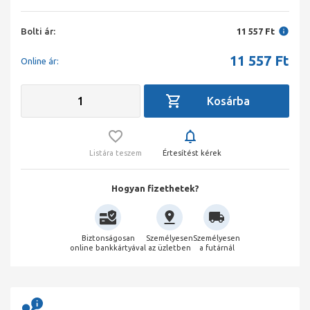
Bolti ár:
11 557 Ft
11 557
Ft
Online ár:
Listára teszem
Értesítést kérek
Hogyan fizethetek?
Biztonságosan
Személyesen
Személyesen
online bankkártyával
az üzletben
a futárnál