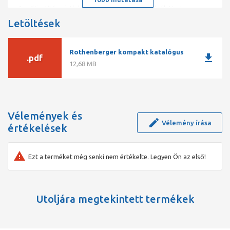
A csőtisztító spirálok és szerszámok hosszabb élettartama
Spray az ápolószer egyszerű felviteléhez a spirálokra
Letöltések
Rothenberger kompakt katalógus
download
.pdf
12,68 MB
Vélemények és
Vélemény írása
értékelések
Ezt a terméket még senki nem értékelte. Legyen Ön az első!
Utoljára megtekintett termékek