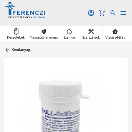
Készülékek
Megújuló energia
Szaniter
Szerszámok
Víz-gáz-fűtés
Kenőanyag