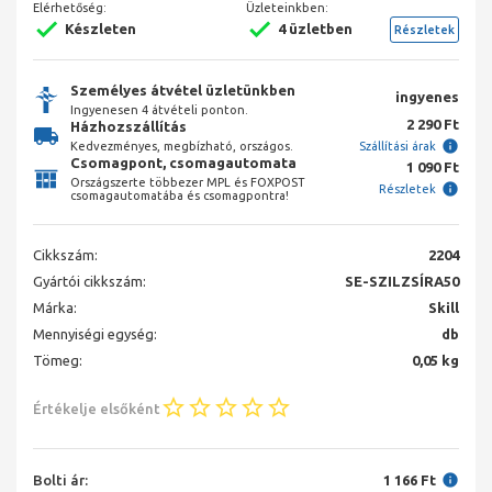
Elérhetőség:
Üzleteinkben:
Készleten
4 üzletben
Részletek
Személyes átvétel üzletünkben
ingyenes
Ingyenesen 4 átvételi ponton.
2 290 Ft
Házhozszállítás
Kedvezményes, megbízható, országos.
Szállítási árak
Csomagpont, csomagautomata
1 090 Ft
Országszerte többezer MPL és FOXPOST
Részletek
csomagautomatába és csomagpontra!
Cikkszám:
2204
Gyártói cikkszám:
SE-SZILZSÍRA50
Márka:
Skill
Mennyiségi egység:
db
Tömeg:
0,05 kg
Értékelje elsőként
Bolti ár:
1 166 Ft