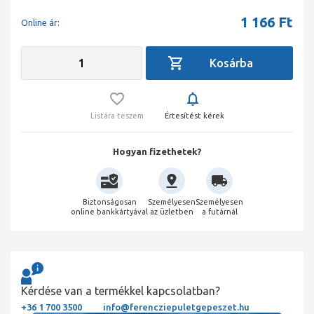
1 166
Ft
Online ár:
Listára teszem
Értesítést kérek
Hogyan fizethetek?
Biztonságosan
Személyesen
Személyesen
online bankkártyával
az üzletben
a futárnál
Kérdése van a termékkel kapcsolatban?
+36 1 700 3500
info@ferencziepuletgepeszet.hu