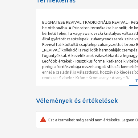
Termékleírás
BUGNATESE REVIVAL TRADICIONÁLIS REVIVAL= Retro st
be otthonába. A Princeton termékekre hasonlít, de k
kérhető fehér, fa vagy swarovszki kristályos változa
által gyártott csaptelepek, zuhanyrendszerek színei
Revival fali kádtöltő csaptelep zuhanyszettel, bro
„REVIVAL” kollekció is régi idők harmóniáját csempés
fogantyúkkal. A kezelőkarok választéka itt a legnagyo
Legfőbb értékei: • Rusztikus forma, kétkaros kivitel
pedig a fürdőszobája összehangolt stílusát kiemeli é
ennél a családnál is választható, hozzávaló kiegészítők
rendszer Színek: • Króm • Krómarany • Arany • Rame/
T
Vélemények és értékelések
Ezt a terméket még senki nem értékelte. Legyen Ö