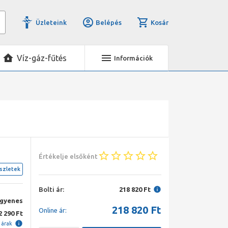
Üzleteink
Belépés
Kosár
Víz-gáz-fűtés
Információk
Értékelje elsőként
szletek
Bolti ár:
218 820 Ft
ngyenes
218 820
Ft
Online ár:
2 290 Ft
i árak