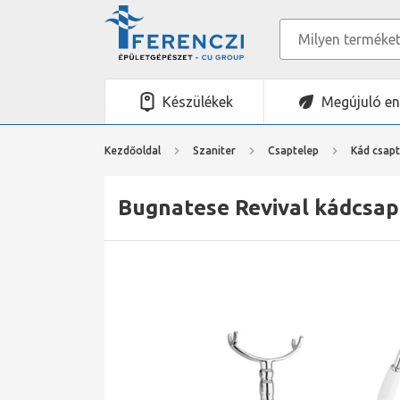
Készülékek
Megújuló en
Kezdőoldal
Szaniter
Csaptelep
Kád csapt
Bugnatese Revival kádcsap