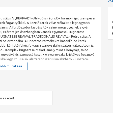
A
ílus A „REVIVAL” kollekció is régi idők harmóniáját csempészi
erek fogantyúkkal. A kezelőkarok választéka itt a legnagyobb:
tban is. A fürdőszobai kiegészítők színei megegyeznek a gyár
vel, ezért teljes összhangban vannak egymással. Bugnatese
nz BUGNATESE REVIVAL TRADICIONÁLIS REVIVAL= Retro stílus A
zi be otthonába. A Princeton termékekre hasonlít, de kerek
bb: kérhető fehér, fa vagy swarovszki kristályos változatban is.
ben • Komplex bugnatese család, amely mind a konyhája, mind
s egyedivé és azonossá teszi. • A swarovszky kristályos fogantyú
kel együtt. • Falsík alatti rendszer is kialakítható • Esőztető-
 réz • Bronz
öbb mutatása
n az első!