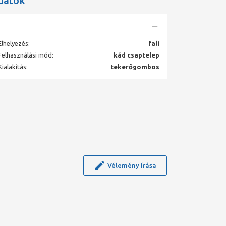
datok
Elhelyezés:
fali
Felhasználási mód:
kád csaptelep
Kialakítás:
tekerőgombos
Vélemény írása