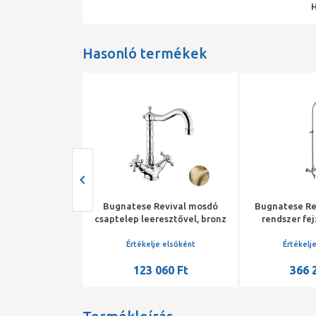
Hasonló termékek
ff kádtöltő
Bugnatese Revival mosdó
Bugnatese Re
ep, Antica
csaptelep leeresztővel, bronz
rendszer fe
 kézizuhannyal
kádtöltő
je elsőként
Értékelje elsőként
Értékelj
288 Ft
123 060 Ft
366 