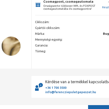
Csomagpont, csomagautomata
Országszerte többezer MPL és FOXPOST
Rész
csomagautomatába és csomagpontra!
Cikkszám:
Gyártói cikkszám:
Márka:
Bug
Mennyiségi egység:
Garancia:
Tömeg:
Kérdése van a termékkel kapcsolatb
+36 1 700 3500
info@ferencziepuletgepeszet.hu