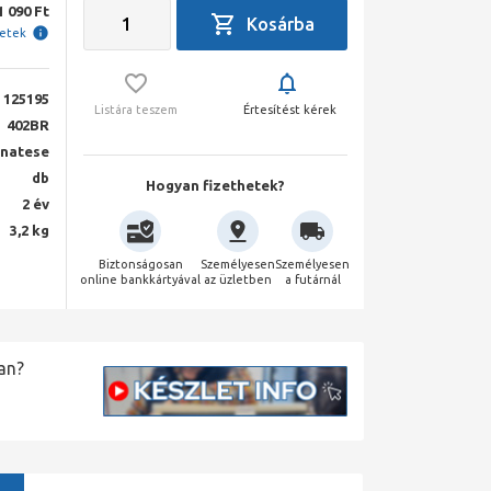
1 090 Ft
letek
125195
Listára teszem
Értesítést kérek
402BR
natese
db
Hogyan fizethetek?
2 év
3,2 kg
Biztonságosan
Személyesen
Személyesen
online bankkártyával
az üzletben
a futárnál
an?