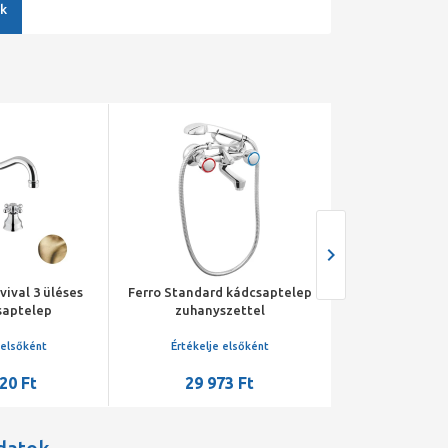
k
ival 3 üléses
Ferro Standard kádcsaptelep
Mofém Tref
saptelep
zuhanyszettel
csaptelep
vel, bronz
vízkőmentes k
 elsőként
Értékelje elsőként
Értékelje 
20 Ft
29 973 Ft
44 28