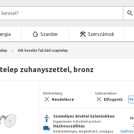
ergia
Szaniter
Szerszámok
elep
Két kezelős fali kád csaptelep
telep zuhanyszettel, bronz
Elérhetőség:
Üzleteinkben:
Rendelésre
Elfogyott
Ré
Személyes átvétel üzletünkben
i
Ingyenesen 4 átvételi ponton.
Házhozszállítás
Kedvezményes, megbízható, országos.
Szállítás