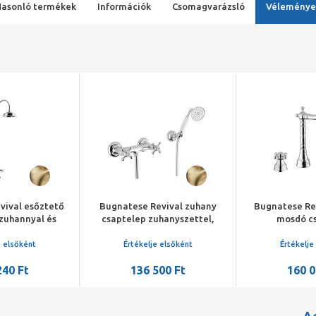
Hasonló termékek
Információk
Csomagvarázsló
Véleménye
vival esőztető
Bugnatese Revival zuhany
Bugnatese Rev
jzuhannyal és
csaptelep zuhanyszettel,
mosdó c
vel, bronz
bronz
leeresztő
e elsőként
Értékelje elsőként
Értékelje
240 Ft
136 500 Ft
160 0