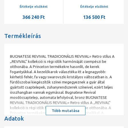
fejzuhannyal és
bronz
kádtöltővel, bronz
Értékelje elsőként
Értékelje elsőként
366 240 Ft
136 500 Ft
Termékleírás
BUGNATESE REVIVAL TRADICIONÁLIS REVIVAL= Retro stílus A
„REVIVAL” kollekció is régi idők harmóniáját csempészi be
otthonába. A Princeton termékekre hasonlít, de kerek
fogantyúkkal. A kezelőkarok választéka itt a legnagyobb:
kérhető fehér, fa vagy swarovszki kristályos változatban is. A
fürdőszobai kiegészítők színei megegyeznek a gyár által
gyártott csaptelepek, zuhanyrendszerek színeivel, ezért teljes
összhangban vannak egymással. Bugnatese Revival
mosdócsaptelep, automata lefolyóval, bronz BUGNATESE
REVIVAL TRADICIONÁLIS REVIVAL= Retro stílus A „REVIVAL”
kollekció is régi idők harmóniáját csempészi be otthonába. A
Több mutatása
Princeton termékekre hasonlít, de kerek fogantyúkkal. A
Adatok
kezelőkarok választéka itt a legnagyobb: kérhető fehér, fa vagy
swarovszki kristályos változatban is. Legfőbb értékei: •