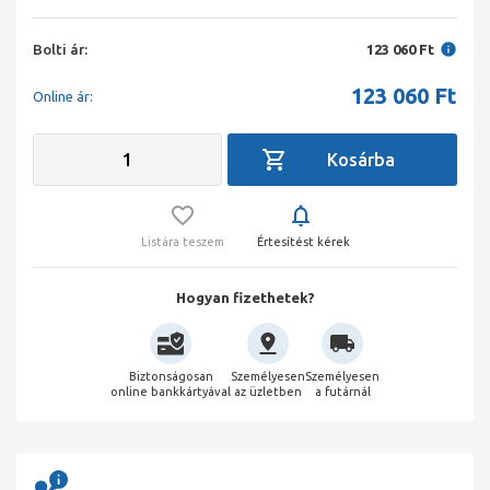
Bolti ár:
123 060 Ft
123 060
Ft
Online ár:
Listára teszem
Értesítést kérek
Hogyan fizethetek?
Biztonságosan
Személyesen
Személyesen
online bankkártyával
az üzletben
a futárnál