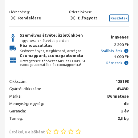
Elérhetőség:
Üzleteinkben:
Rendelésre
Elfogyott
Részletek
Személyes átvétel üzletünkben
ingyenes
Ingyenesen 4 átvételi ponton.
2 290 Ft
Házhozszállítás
Kedvezményes, megbízható, országos.
Szállítási árak
Csomagpont, csomagautomata
1 090 Ft
Országszerte többezer MPL és FOXPOST
Részletek
csomagautomatába és csomagpontra!
Cikkszám:
125198
Gyártói cikkszám:
434BR
Márka:
Bugnatese
Mennyiségi egység:
db
Garancia:
2 év
Tömeg:
2,3 kg
Értékelje elsőként