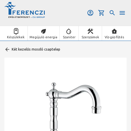
Készülékek
Megújuló energia
Szaniter
Szerszámok
Víz-gáz-fűtés
Két kezelős mosdó csaptelep