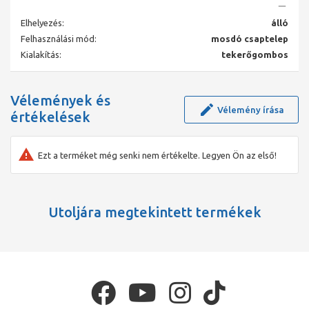
Rusztikus forma, kétkaros kivitelben • Komplex bugnatese
család, amely mind a konyhája, mind pedig a fürdőszobája
Elhelyezés:
álló
összehangolt stílusát kiemeli és egyedivé és azonossá teszi. • A
swarovszky kristályos fogantyú ennél a családnál is választható,
Felhasználási mód:
mosdó csaptelep
hozzávaló kiegészítőkkel együtt. • Falsík alatti rendszer is
Kialakítás:
tekerőgombos
kialakítható • Esőztető-rendszer Színek: • Króm • Krómarany •
Arany • Rame/ réz • Bronz
Vélemények és
Vélemény írása
értékelések
Ezt a terméket még senki nem értékelte. Legyen Ön az első!
Utoljára megtekintett termékek