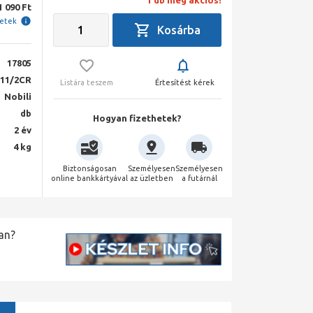
1 db még akciós!
1 090 Ft
letek
17805
11/2CR
Listára teszem
Értesítést kérek
Nobili
db
Hogyan fizethetek?
2 év
4 kg
Biztonságosan
Személyesen
Személyesen
online bankkártyával
az üzletben
a futárnál
an?