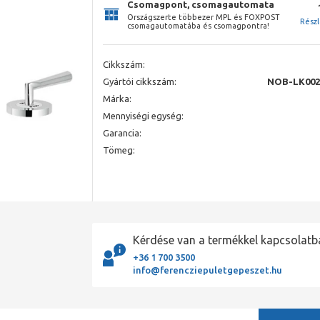
Csomagpont, csomagautomata
Országszerte többezer MPL és FOXPOST
Rész
csomagautomatába és csomagpontra!
Cikkszám:
Gyártói cikkszám:
NOB-LK002
Márka:
Mennyiségi egység:
Garancia:
Tömeg:
Kérdése van a termékkel kapcsolatb
+36 1 700 3500
info@ferencziepuletgepeszet.hu