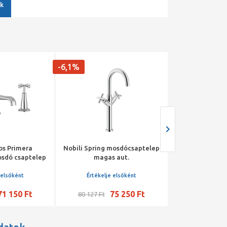
k
-6,1%
los Primera
Nobili Spring mosdócsaptelep
Mofém Tre
osdó csaptelep
magas aut.
csaptelep, 
ntos
szeleppel, 
perlátorral,
 elsőként
Értékelje elsőként
Értékelje 
71 150 Ft
75 250 Ft
41 44
80 127 Ft