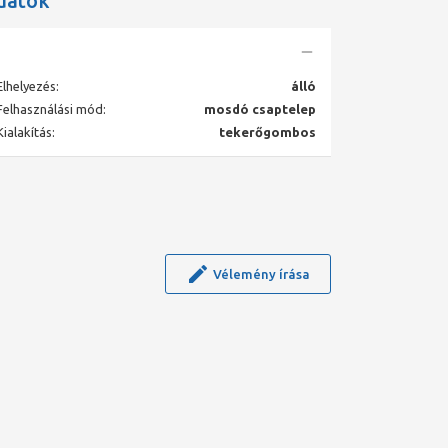
datok
Elhelyezés:
álló
Felhasználási mód:
mosdó csaptelep
Kialakítás:
tekerőgombos
Vélemény írása