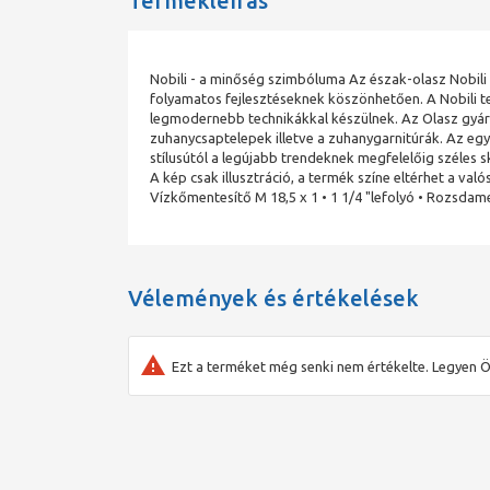
Termékleírás
Nobili - a minőség szimbóluma Az észak-olasz Nobil
folyamatos fejlesztéseknek köszönhetően. A Nobili t
legmodernebb technikákkal készülnek. Az Olasz gyá
zuhanycsaptelepek illetve a zuhanygarnitúrák. Az eg
stílusútól a legújabb trendeknek megfelelőig széles 
A kép csak illusztráció, a termék színe eltérhet a v
Vízkőmentesítő M 18,5 x 1 • 1 1/4 "lefolyó • Rozsdam
Vélemények és értékelések
Ezt a terméket még senki nem értékelte. Legyen Ö