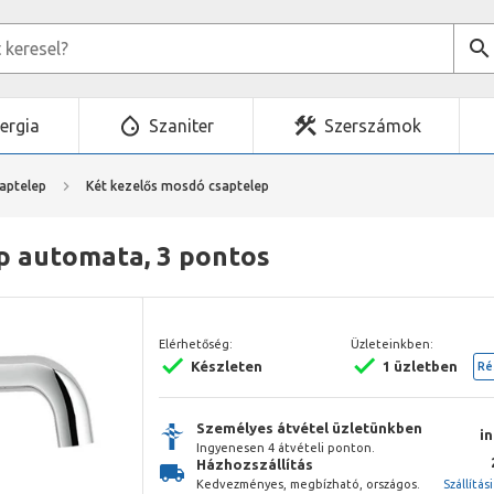
ergia
Szaniter
Szerszámok
aptelep
Két kezelős mosdó csaptelep
ep automata, 3 pontos
Elérhetőség:
Üzleteinkben:
Készleten
1 üzletben
Ré
Személyes átvétel üzletünkben
i
Ingyenesen 4 átvételi ponton.
Házhozszállítás
Kedvezményes, megbízható, országos.
Szállítás