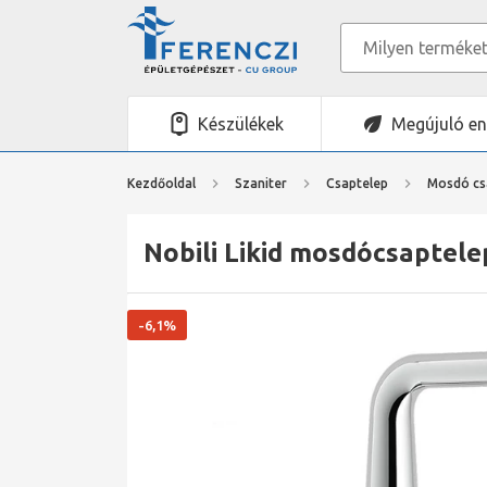
Készülékek
Megújuló en
Kezdőoldal
Szaniter
Csaptelep
Mosdó cs
Nobili Likid mosdócsaptel
-6,1%