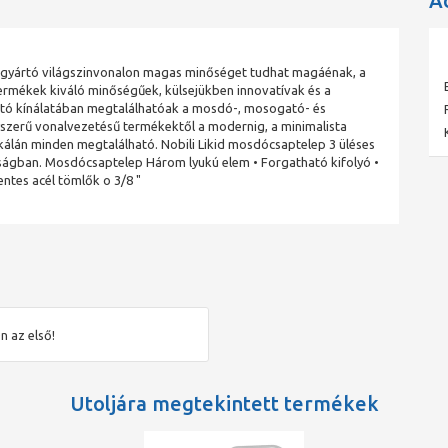
A
i gyártó világszinvonalon magas minőséget tudhat magáénak, a
ermékek kiváló minőségűek, külsejükben innovatívak és a
rtó kínálatában megtalálhatóak a mosdó-, mosogató- és
yszerű vonalvezetésű termékektől a modernig, a minimalista
skálán minden megtalálható. Nobili Likid mosdócsaptelep 3 üléses
alóságban. Mosdócsaptelep Három lyukú elem • Forgatható kifolyó •
entes acél tömlők o 3/8 "
n az első!
Utoljára megtekintett termékek