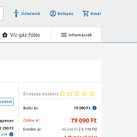
Üzleteink
Belépés
Kosár
Víz-gáz-fűtés
Információk
Értékelje elsőként
szletek
Bolti ár:
79 090 Ft
79 090
Ft
Online ár:
ngyenes
2 290 Ft
Eredeti ár:
84 206 Ft
(-5 116 Ft)
i árak