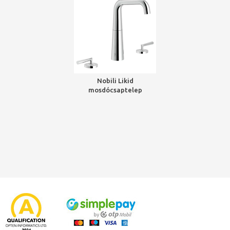
Nobili Likid
mosdócsaptelep
automata, 3 pontos