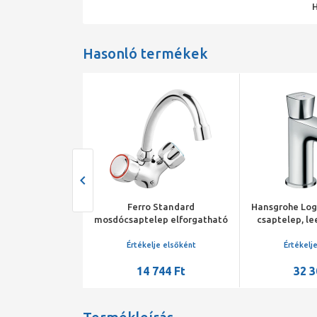
Hasonló termékek
reff mosdó
Ferro Standard
Hansgrohe Logi
, leeresztő
mosdócsaptelep elforgatható
csaptelep, le
 vízkőmentes
kifolyóval, króm
k
l, magasított
je elsőként
Értékelje elsőként
Értékelj
446 Ft
14 744 Ft
32 3