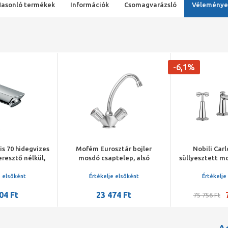
Hasonló termékek
Információk
Csomagvarázsló
Véleménye
-6,1%
s 70 hidegvizes
Mofém Eurosztár bojler
Nobili Car
eresztő nélkül,
mosdó csaptelep, alsó
süllyesztett m
róm
bekötésű, nyílt rendszerű
3 po
bojlerekhez
e elsőként
Értékelje elsőként
Értékelje
04 Ft
23 474 Ft
75 756 Ft