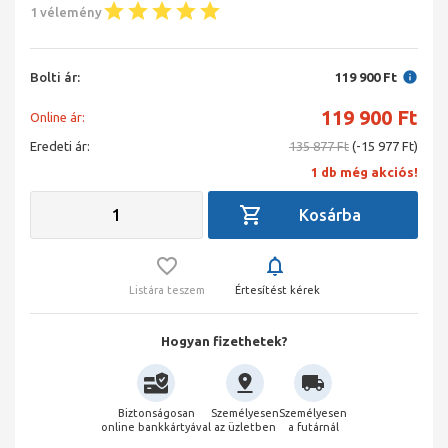
1 vélemény
Bolti ár:
119 900 Ft
119 900
Ft
Online ár:
Eredeti ár:
135 877 Ft
(-15 977 Ft)
1 db még akciós!
Listára teszem
Értesítést kérek
Hogyan fizethetek?
Biztonságosan
Személyesen
Személyesen
online bankkártyával
az üzletben
a futárnál