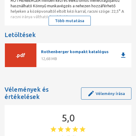
ROTHENBERGER minden kézi és elektromos menetvágójához
használható Könnyű munkavégzés a nehezen hozzáférhető
helyeken a középvonaltól eltolt kézi karral, racsni szöge: 22,5° A
racsni iránya váltható és zárható
Több mutatása
Letöltések
Rothenberger kompakt katalógus
download
.pdf
12,68 MB
Vélemények és
Vélemény írása
értékelések
5,0