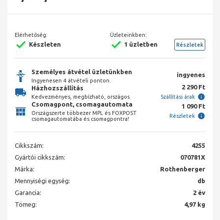
Elérhetőség:
Üzleteinkben:
Készleten
1 üzletben
Részletek
Személyes átvétel üzletünkben
ingyenes
Ingyenesen 4 átvételi ponton.
2 290 Ft
Házhozszállítás
Kedvezményes, megbízható, országos.
Szállítási árak
Csomagpont, csomagautomata
1 090 Ft
Országszerte többezer MPL és FOXPOST
Részletek
csomagautomatába és csomagpontra!
Cikkszám:
4255
Gyártói cikkszám:
070781X
Márka:
Rothenberger
Mennyiségi egység:
db
Garancia:
2 év
Tömeg:
4,97 kg