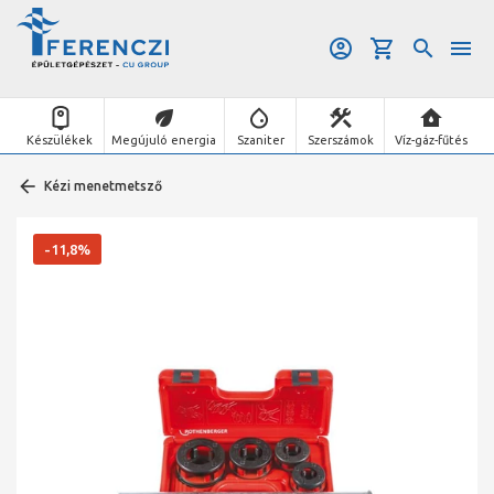
Készülékek
Megújuló energia
Szaniter
Szerszámok
Víz-gáz-fűtés
Kézi menetmetsző
-11,8%