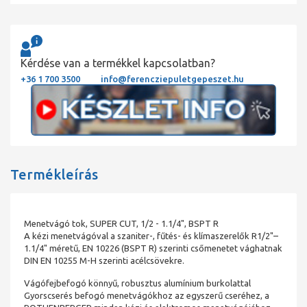
Kérdése van a termékkel kapcsolatban?
+36 1 700 3500
info@ferencziepuletgepeszet.hu
Termékleírás
Menetvágó tok, SUPER CUT, 1/2 - 1.1/4", BSPT R
A kézi menetvágóval a szaniter-, fűtés- és klímaszerelők R1/2"–
1.1/4" méretű, EN 10226 (BSPT R) szerinti csőmenetet vághatnak
DIN EN 10255 M-H szerinti acélcsövekre.
Vágófejbefogó könnyű, robusztus alumínium burkolattal
Gyorscserés befogó menetvágókhoz az egyszerű cseréhez, a