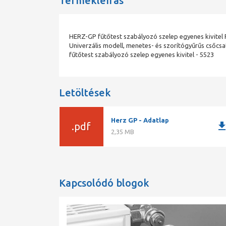
Termékleírás
HERZ-GP fűtőtest szabályozó szelep egyenes kivitel 
Univerzális modell, menetes- és szorítógyűrűs csőcs
fűtőtest szabályozó szelep egyenes kivitel - 5523
Letöltések
Herz GP - Adatlap
downlo
.pdf
2,35 MB
Kapcsolódó blogok