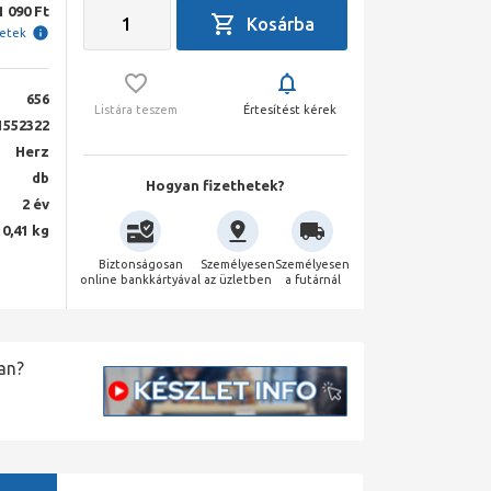
1 090 Ft
letek
656
Listára teszem
Értesítést kérek
1552322
Herz
db
Hogyan fizethetek?
2 év
0,41 kg
Biztonságosan
Személyesen
Személyesen
online bankkártyával
az üzletben
a futárnál
an?