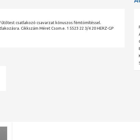
A
Fűtőtest csatlakozó csavarzat kónuszos fémtömítéssel.
atlakozásra. Cikkszám Méret Csom.e. 1 5523 22 3/4 20 HERZ-GP
ad