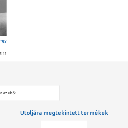
egy
5:13
n az első!
Utoljára megtekintett termékek