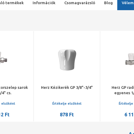
ló termékek
Információk
Csomagvarázsló
Blog
Vélem
torszelep sarok
Herz Kézikerék GP 3/8"-3/4"
Herz GP rad
/4" cs.
egyenes 1/
e elsőként
Értékelje elsőként
Értékelje
12 Ft
878 Ft
6 11