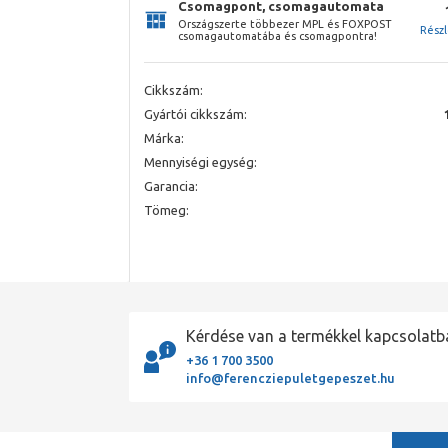
Csomagpont, csomagautomata
Országszerte többezer MPL és FOXPOST
Rész
csomagautomatába és csomagpontra!
Cikkszám:
Gyártói cikkszám:
Márka:
Mennyiségi egység:
Garancia:
Tömeg:
Kérdése van a termékkel kapcsolatb
+36 1 700 3500
info@ferencziepuletgepeszet.hu