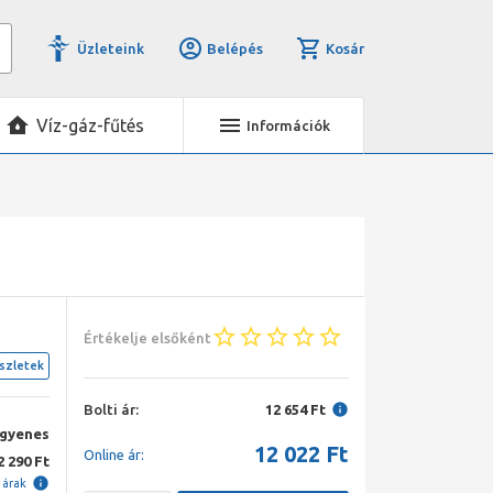
Üzleteink
Belépés
Kosár
Víz-gáz-fűtés
Információk
Értékelje elsőként
szletek
Bolti ár:
12 654 Ft
ngyenes
12 022
Ft
Online ár:
2 290 Ft
i árak