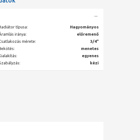
datok
Radiátor típusa:
Hagyományos
Áramlás iránya:
előremenő
Csatlakozás mérete:
3/4"
Bekötés:
menetes
Kialakítás:
egyenes
Szabályzás:
kézi