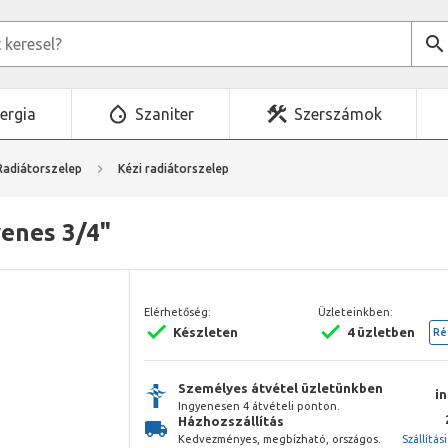
ergia
Szaniter
Szerszámok
Radiátorszelep
Kézi radiátorszelep
yenes 3/4"
Elérhetőség:
Üzleteinkben:
Készleten
4 üzletben
Ré
Személyes átvétel üzletünkben
i
Ingyenesen 4 átvételi ponton.
Házhozszállítás
Kedvezményes, megbízható, országos.
Szállítás