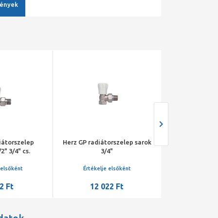
ények
iátorszelep
Herz GP radiátorszelep sarok
Herz GP radiáto
2" 3/4" cs.
3/4"
1/2
 elsőként
Értékelje elsőként
Értékelje 
2 Ft
12 022 Ft
6 29