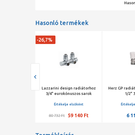
Hason
Hasonló termékek
-26,7%
torszelep sarok
Lazzarini design radiátorhoz
Herz GP radiá
/2"
3/4" eurokónuszos sarok
1/2" 3
előremenő és visszatérő
radiátorszelep 50 mm-es
je elsőként
Értékelje elsőként
Értékelj
csatl., króm
94 Ft
59 140 Ft
6 1
80 732 Ft