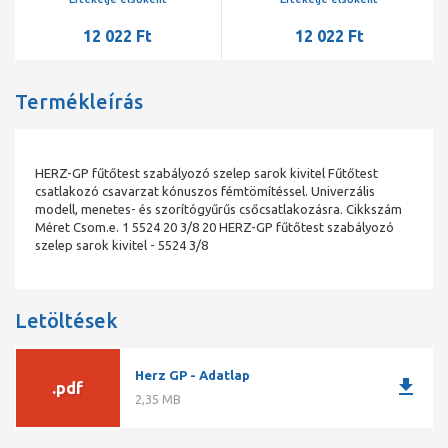
12 022 Ft
12 022 Ft
Termékleírás
HERZ-GP fűtőtest szabályozó szelep sarok kivitel Fűtőtest
csatlakozó csavarzat kónuszos fémtömítéssel. Univerzális
modell, menetes- és szorítógyűrűs csőcsatlakozásra. Cikkszám
Méret Csom.e. 1 5524 20 3/8 20 HERZ-GP fűtőtest szabályozó
szelep sarok kivitel - 5524 3/8
Letöltések
Herz GP - Adatlap
download
.pdf
2,35 MB