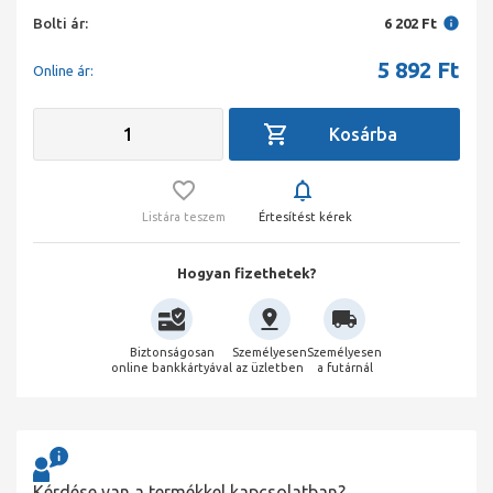
Bolti ár:
6 202 Ft
5 892
Ft
Online ár:
Listára teszem
Értesítést kérek
Hogyan fizethetek?
Biztonságosan
Személyesen
Személyesen
online bankkártyával
az üzletben
a futárnál
Kérdése van a termékkel kapcsolatban?