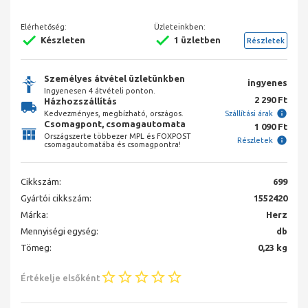
Elérhetőség:
Üzleteinkben:
Készleten
1 üzletben
Részletek
Személyes átvétel üzletünkben
ingyenes
Ingyenesen 4 átvételi ponton.
2 290 Ft
Házhozszállítás
Kedvezményes, megbízható, országos.
Szállítási árak
Csomagpont, csomagautomata
1 090 Ft
Országszerte többezer MPL és FOXPOST
Részletek
csomagautomatába és csomagpontra!
Cikkszám:
699
Gyártói cikkszám:
1552420
Márka:
Herz
Mennyiségi egység:
db
Tömeg:
0,23 kg
Értékelje elsőként