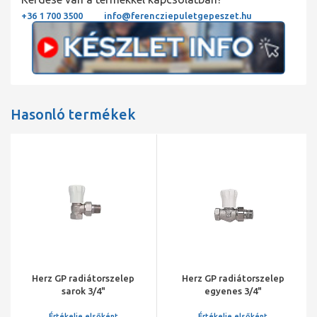
+36 1 700 3500
info@ferencziepuletgepeszet.hu
Hasonló termékek
Herz GP radiátorszelep
Herz GP radiátorszelep
sarok 3/4"
egyenes 3/4"
Értékelje elsőként
Értékelje elsőként