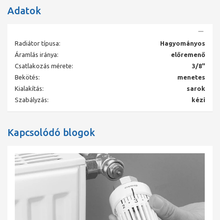
Adatok
Radiátor típusa:
Hagyományos
Áramlás iránya:
előremenő
Csatlakozás mérete:
3/8"
Bekötés:
menetes
Kialakítás:
sarok
Szabályzás:
kézi
Kapcsolódó blogok