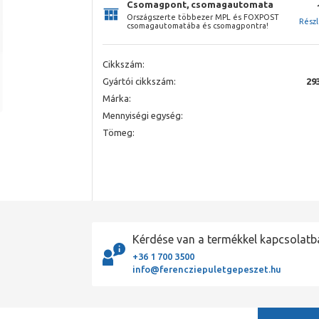
Csomagpont, csomagautomata
Országszerte többezer MPL és FOXPOST
Rész
csomagautomatába és csomagpontra!
Cikkszám:
Gyártói cikkszám:
29
Márka:
Mennyiségi egység:
Tömeg:
Kérdése van a termékkel kapcsolatb
+36 1 700 3500
info@ferencziepuletgepeszet.hu