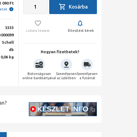
1 090 Ft
letek
3333
Listára teszem
Értesítést kérek
3000099
Schell
db
Hogyan fizethetek?
0,06 kg
Biztonságosan
Személyesen
Személyesen
online bankkártyával
az üzletben
a futárnál
an?