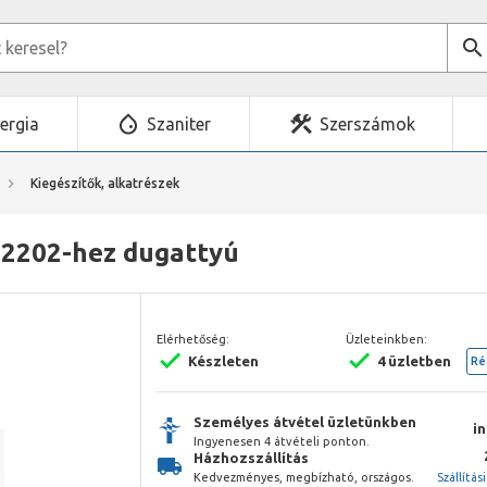
ergia
Szaniter
Szerszámok
Kiegészítők, alkatrészek
z 2202-hez dugattyú
Elérhetőség:
Üzleteinkben:
Készleten
4 üzletben
Ré
Személyes átvétel üzletünkben
i
Ingyenesen 4 átvételi ponton.
Házhozszállítás
Kedvezményes, megbízható, országos.
Szállítás