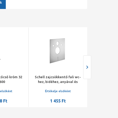
k
ítőcső króm 32
Schell zajcsökkentő fali wc-
Schell Montu
600
hez, bidéhez, anyával és
tartály be
takarósapkával
 elsőként
Értékelje elsőként
Értékelje 
8 Ft
1 455 Ft
54 60