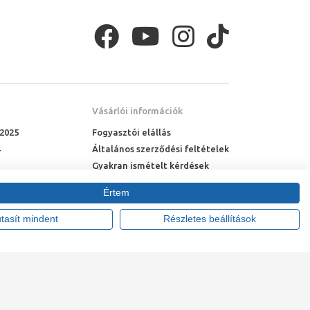
Vásárlói információk
 2025
Fogyasztói elállás
Általános szerződési feltételek
Gyakran ismételt kérdések
Online rendelés menete
Értem
Fizetési feltételek
Házhozszállítás
utasít mindent
Részletes beállítások
tte:
Vision-Software, az Octopus 8 ERP forgalmazója
.