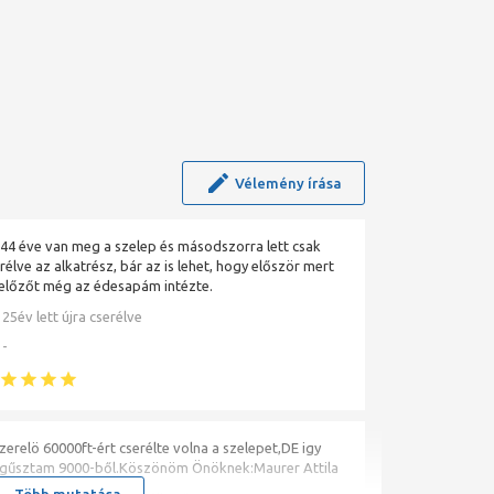
Vélemény írása
44 éve van meg a szelep és másodszorra lett csak
rélve az alkatrész, bár az is lehet, hogy először mert
előzőt még az édesapám intézte.
25év lett újra cserélve
-
zerelö 60000ft-ért cserélte volna a szelepet,DE igy
gűsztam 9000-ből.Köszönöm Önöknek:Maurer Attila