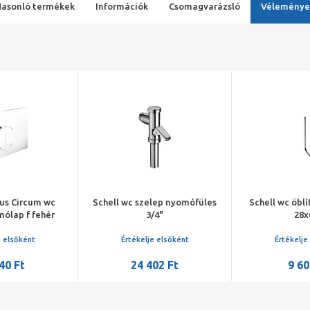
Hasonló termékek
Információk
Csomagvarázsló
Véleménye
us Circum wc
Schell wc szelep nyomófüles
Schell wc öbl
mólap f fehér
3/4"
28x
e elsőként
Értékelje elsőként
Értékelje
40 Ft
24 402 Ft
9 60