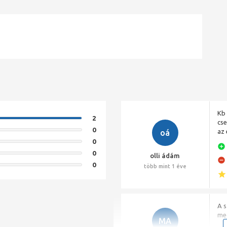
Kb 
2
cse
0
az 
oá
0
0
olli ádám
0
több mint 1 éve
A s
me
MA