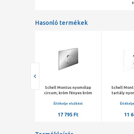
Hasonló termékek
tus C-N120 wc
Schell Montus nyomólap
Schell Mont
befalazható
circum, króm fényes króm
tartály nyo
je elsőként
Értékelje elsőként
Értékelj
602 Ft
17 795 Ft
11 6