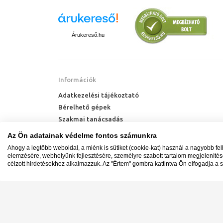
Árukereső.hu
Információk
Adatkezelési tájékoztató
Bérelhető gépek
Szakmai tanácsadás
Technik Cool Pro hőszivattyú tájékoztató
Az Ön adatainak védelme fontos számunkra
Milyen radiátort vegyek?
Ahogy a legtöbb weboldal, a miénk is sütiket (cookie-kat) használ a nagyobb fe
Hőszivattyú kalkulátor
elemzésére, webhelyünk fejlesztésére, személyre szabott tartalom megjeleníté
célzott hirdetésekhez alkalmazzuk. Az "Értem" gombra kattintva Ön elfogadja a s
Minden jog fenntartva. © Adatkezelés nyilvántartási s
Ügyfélszolgálat: +36 1 700 3500