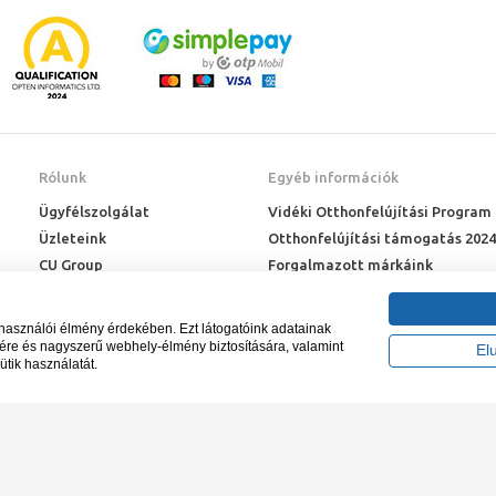
Rólunk
Egyéb információk
Ügyfélszolgálat
Vidéki Otthonfelújítási Program
Üzleteink
Otthonfelújítási támogatás 2024
CU Group
Forgalmazott márkáink
Rólunk
ÉMI engedélyek
Karrier
Letöltések
lhasználói élmény érdekében. Ezt látogatóink adatainak
Adatkezelési kérelem
sére és nagyszerű webhely-élmény biztosítására, valamint
El
ütik használatát.
Blog
záma NAIH-87052/2015.
Tervezte és készíte