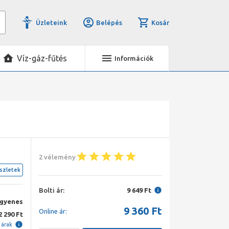
Üzleteink
Belépés
Kosár
Víz-gáz-fűtés
Információk
2 vélemény
szletek
Bolti ár:
9 649 Ft
ngyenes
9 360
Ft
Online ár:
2 290 Ft
i árak