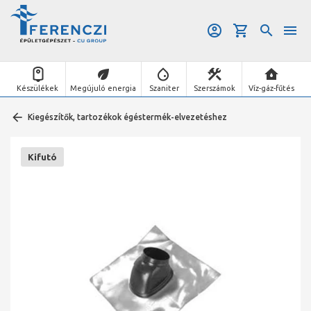
Készülékek
Megújuló energia
Szaniter
Szerszámok
Víz-gáz-fűtés
Kiegészítők, tartozékok égéstermék-elvezetéshez
Kifutó