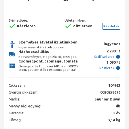
Elérhetőség:
Üzleteinkben:
Készleten
2 üzletben
Részletek
Személyes átvétel üzletünkben
ingyenes
Ingyenesen 4 átvételi ponton.
2 290 Ft
Házhozszállítás
Kedvezményes, megbízható, országos.
Szállítási árak
Csomagpont, csomagautomata
1 090 Ft
Országszerte többezer MPL és FOXPOST
Részletek
csomagautomatába és csomagpontra!
Cikkszám:
104983
Gyártói cikkszám:
0020258676
Márka:
Saunier Duval
Mennyiségi egység:
db
Garancia:
2 év
Tömeg:
3,14 kg