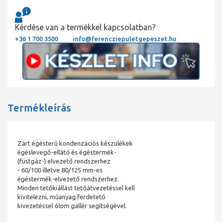
Kérdése van a termékkel kapcsolatban?
+36 1 700 3500
info@ferencziepuletgepeszet.hu
Termékleírás
Zárt égésterű kondenzációs készülékek
égéslevegő-ellátó és égéstermék-
(füstgáz-) elvezető rendszerhez
- 60/100 illetve 80/125 mm-es
égéstermék-elvezető rendszerhez.
Minden tetőkiállást tetőátvezetéssel kell
kivitelezni, műanyag ferdetető
kivezetéssel ólom gallér segítségével.