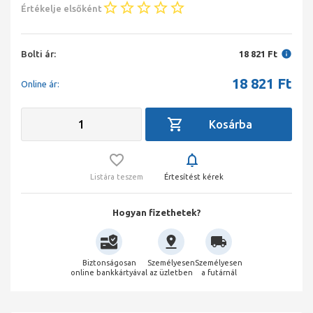
Értékelje elsőként
Bolti ár:
18 821 Ft
18 821
Ft
Online ár:
Listára teszem
Értesítést kérek
Hogyan fizethetek?
Biztonságosan
Személyesen
Személyesen
online bankkártyával
az üzletben
a futárnál