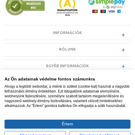
INFORMÁCIÓK
RÓLUNK
EGYÉB INFORMÁCIÓK
Az Ön adatainak védelme fontos számunkra
VÁSÁRLÓI INFORMÁCIÓK
Ahogy a legtöbb weboldal, a miénk is sütiket (cookie-kat) használ a nagyobb
felhasználói élmény érdekében. Ezt látogatóink adatainak elemzésére,
webhelyünk fejlesztésére, személyre szabott tartalom megjelenítésére és
nagyszerű webhely-élmény biztosítására, valamint célzott hirdetésekhez
alkalmazzuk. Az "Értem" gombra kattintva Ön elfogadja a sütik használatát.
Minden jog fenntartva. © Adatkezelés nyilvántartási száma NAIH-
87052/2015.
Értem
Ügyfélszolgálat: +36 1 700 3500
Tervezte és készítette:
Vision-Software, az Octopus 8 ERP