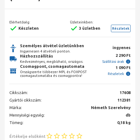
Elérhetőség:
Üzleteinkben:
Készleten
3 üzletben
Részletek
Személyes átvétel üzletünkben
ingyenes
Ingyenesen 4 átvételi ponton.
2 290 Ft
Házhozszállítás
Kedvezményes, megbízható, országos.
Szállítási árak
Csomagpont, csomagautomata
1 090 Ft
Országszerte többezer MPL és FOXPOST
Részletek
csomagautomatába és csomagpontra!
Cikkszám:
17608
Gyártói cikkszám:
112381
Márka:
Németh Szerelvény
Mennyiségi egység:
db
Tömeg:
0,18 kg
Értékelje elsőként