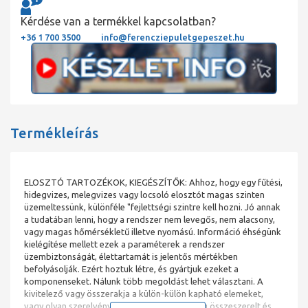
Kérdése van a termékkel kapcsolatban?
+36 1 700 3500
info@ferencziepuletgepeszet.hu
Termékleírás
ELOSZTÓ TARTOZÉKOK, KIEGÉSZÍTŐK: Ahhoz, hogy egy fűtési,
hidegvizes, melegvizes vagy locsoló elosztót magas szinten
üzemeltessünk, különféle "fejlettségi szintre kell hozni. Jó annak
a tudatában lenni, hogy a rendszer nem levegős, nem alacsony,
vagy magas hőmérsékletű illetve nyomású. Információ éhségünk
kielégítése mellett ezek a paraméterek a rendszer
üzembiztonságát, élettartamát is jelentős mértékben
befolyásolják. Ezért hoztuk létre, és gyártjuk ezeket a
komponenseket. Nálunk több megoldást lehet választani. A
kivitelező vagy összerakja a külön-külön kapható elemeket,
vagy olyan szerelvényt választ, amely gyárilag összeszerelt és