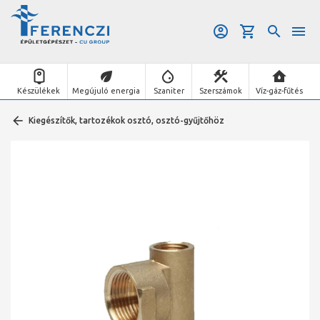
Készülékek
Megújuló energia
Szaniter
Szerszámok
Víz-gáz-fűtés
Kiegészítők, tartozékok osztó, osztó-gyűjtőhöz