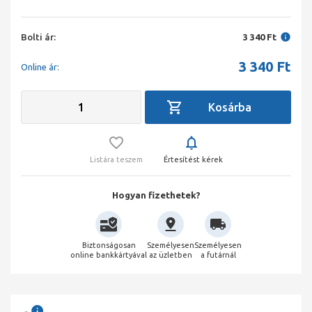
Bolti ár:
3 340 Ft
3 340
Ft
Online ár:
Listára teszem
Értesítést kérek
Hogyan fizethetek?
Biztonságosan
Személyesen
Személyesen
online bankkártyával
az üzletben
a futárnál