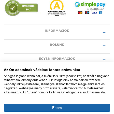
INFORMÁCIÓK
RÓLUNK
EGYÉB INFORMÁCIÓK
Az Ön adatainak védelme fontos számunkra
VÁSÁRLÓI INFORMÁCIÓK
Ahogy a legtöbb weboldal, a miénk is sütiket (cookie-kat) használ a nagyobb
felhasználói élmény érdekében. Ezt látogatóink adatainak elemzésére,
webhelyünk fejlesztésére, személyre szabott tartalom megjelenítésére és
nagyszerű webhely-élmény biztosítására, valamint célzott hirdetésekhez
alkalmazzuk. Az "Értem" gombra kattintva Ön elfogadja a sütik használatát.
Minden jog fenntartva. © Adatkezelés nyilvántartási száma NAIH-
87052/2015.
Értem
Ügyfélszolgálat: +36 1 700 3500