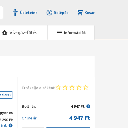
Üzleteink
Belépés
Kosár
Víz-gáz-fűtés
Információk
Értékelje elsőként
szletek
Bolti ár:
4 947 Ft
ngyenes
4 947
Ft
Online ár:
2 290 Ft
i árak