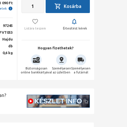
1 090 Ft
letek
97245
Listára teszem
Értesítést kérek
FVT053
Hajdu
db
Hogyan fizethetek?
0,6 kg
Biztonságosan
Személyesen
Személyesen
online bankkártyával
az üzletben
a futárnál
an?