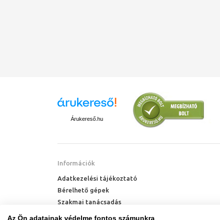
Árukereső.hu
Információk
Adatkezelési tájékoztató
Bérelhető gépek
Szakmai tanácsadás
Technik Cool Pro hőszivattyú tájékoztató
Az Ön adatainak védelme fontos számunkra