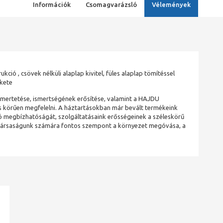
Információk
Csomagvarázsló
Vélemények
kció , csövek nélküli alaplap kivitel, füles alaplap tömítéssel
ekete
smertetése, ismertségének erősítése, valamint a HAJDU
s körűen megfelelni. A háztartásokban már bevált termékeink
ó megbízhatóságát, szolgáltatásaink erősségeinek a széleskörű
ük. Társaságunk számára fontos szempont a környezet megóvása, a
ad