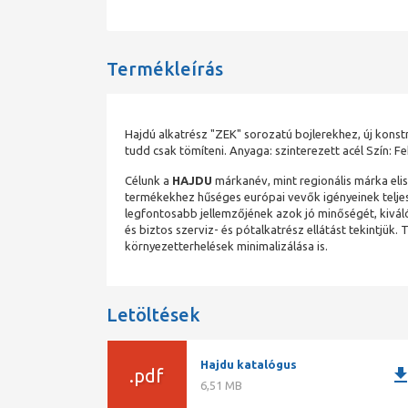
Termékleírás
Hajdú alkatrész "ZEK" sorozatú bojlerekhez, új konstru
tudd csak tömíteni. Anyaga: szinterezett acél Szín: F
Célunk a
HAJDU
márkanév, mint regionális márka eli
termékekhez hűséges európai vevők igényeinek telje
legfontosabb jellemzőjének azok jó minőségét, kivál
és biztos szerviz- és pótalkatrész ellátást tekintj
környezetterhelések minimalizálása is.
Letöltések
Hajdu katalógus
downlo
.pdf
6,51 MB