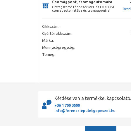
Csomagpont, csomagautomata
Országszerte többezer MPL és FOXPOST
Rész
csomagautomatába és csomagpontra!
Cikkszám:
Gyártói cikkszám:
Márka:
Mennyiségi egység:
Tömeg:
Kérdése van a termékkel kapcsolatb
+36 1 700 3500
info@ferencziepuletgepeszet.hu