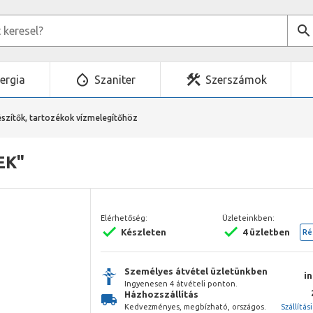
ergia
Szaniter
Szerszámok
észítők, tartozékok vízmelegítőhöz
EK"
Elérhetőség:
Üzleteinkben:
Készleten
4 üzletben
Ré
Személyes átvétel üzletünkben
i
Ingyenesen 4 átvételi ponton.
Házhozszállítás
Kedvezményes, megbízható, országos.
Szállítás