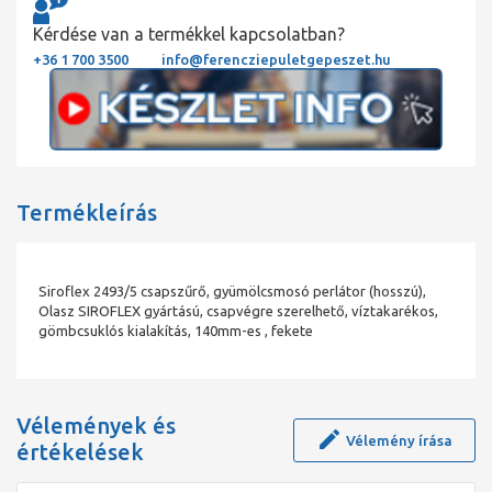
Kérdése van a termékkel kapcsolatban?
+36 1 700 3500
info@ferencziepuletgepeszet.hu
Termékleírás
Siroflex 2493/5 csapszűrő, gyümölcsmosó perlátor (hosszú),
Olasz SIROFLEX gyártású, csapvégre szerelhető, víztakarékos,
gömbcsuklós kialakítás, 140mm-es , fekete
Vélemények és
Vélemény írása
értékelések