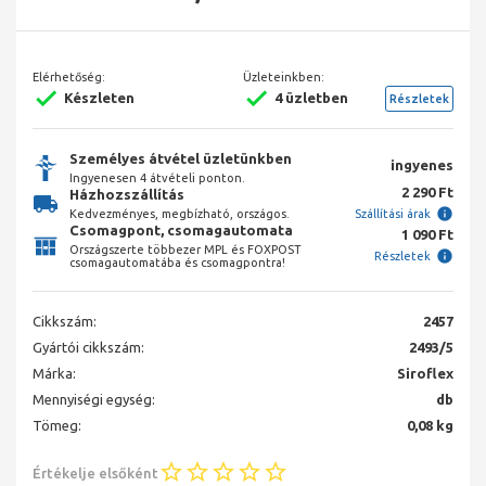
Elérhetőség:
Üzleteinkben:
Készleten
4 üzletben
Részletek
Személyes átvétel üzletünkben
ingyenes
Ingyenesen 4 átvételi ponton.
2 290 Ft
Házhozszállítás
Kedvezményes, megbízható, országos.
Szállítási árak
Csomagpont, csomagautomata
1 090 Ft
Országszerte többezer MPL és FOXPOST
Részletek
csomagautomatába és csomagpontra!
Cikkszám:
2457
Gyártói cikkszám:
2493/5
Márka:
Siroflex
Mennyiségi egység:
db
Tömeg:
0,08 kg
Értékelje elsőként