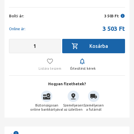
Bolti ár:
3 503 Ft
3 503
Ft
Online ár:
Listára teszem
Értesítést kérek
Hogyan fizethetek?
Biztonságosan
Személyesen
Személyesen
online bankkártyával
az üzletben
a futárnál