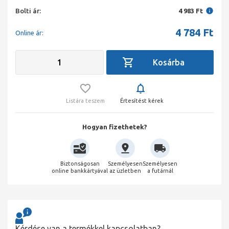
Bolti ár:
4 983 Ft
4 784
Ft
Online ár:
Listára teszem
Értesítést kérek
Hogyan fizethetek?
Biztonságosan
Személyesen
Személyesen
online bankkártyával
az üzletben
a futárnál
Kérdése van a termékkel kapcsolatban?