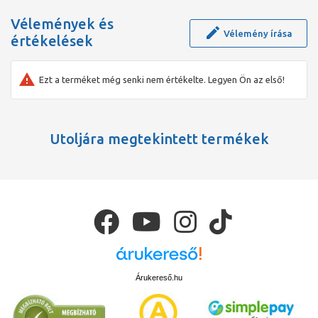
korábban csupán hosszú és fáradságos munkával érhettünk el.
Vélemények és
Vélemény írása
értékelések
Ezt a terméket még senki nem értékelte. Legyen Ön az első!
Utoljára megtekintett termékek
Árukereső.hu