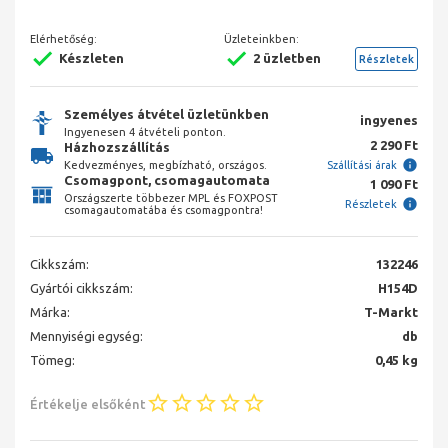
Elérhetőség:
Üzleteinkben:
Készleten
2 üzletben
Részletek
Személyes átvétel üzletünkben
ingyenes
Ingyenesen 4 átvételi ponton.
2 290 Ft
Házhozszállítás
Kedvezményes, megbízható, országos.
Szállítási árak
Csomagpont, csomagautomata
1 090 Ft
Országszerte többezer MPL és FOXPOST
Részletek
csomagautomatába és csomagpontra!
Cikkszám:
132246
Gyártói cikkszám:
H154D
Márka:
T-Markt
Mennyiségi egység:
db
Tömeg:
0,45 kg
Értékelje elsőként