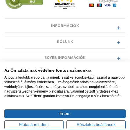
INFORMÁCIÓK
RÓLUNK
EGYÉB INFORMÁCIÓK
Az Ön adatainak védelme fontos számunkra
VÁSÁRLÓI INFORMÁCIÓK
Ahogy a legtöbb weboldal, a miénk is sütiket (cookie-kat) használ a nagyobb
felhasználói élmény érdekében. Ezt látogatóink adatainak elemzésére,
webhelyünk fejlesztésére, személyre szabott tartalom megjelenítésére és
nagyszerű webhely-élmény biztosítására, valamint célzott hirdetésekhez
alkalmazzuk. Az "Értem" gombra kattintva Ön elfogadja a sütik használatát.
Minden jog fenntartva. © Adatkezelés nyilvántartási száma NAIH-
87052/2015.
Értem
Ügyfélszolgálat: +36 1 700 3500
Tervezte és készítette:
Vision-Software, az Octopus 8 ERP
Elutasít mindent
Részletes beállítások
forgalmazója
.