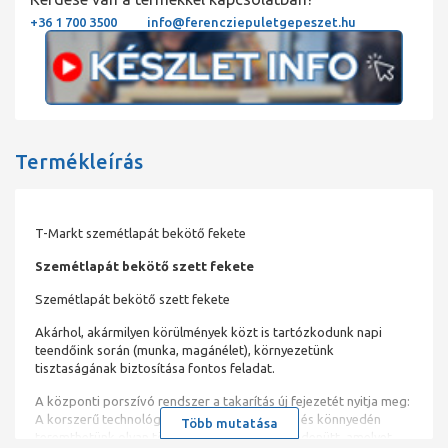
+36 1 700 3500
info@ferencziepuletgepeszet.hu
Termékleírás
T-Markt szemétlapát bekötő fekete
Szemétlapát bekötő szett fekete
Szemétlapát bekötő szett fekete
Akárhol, akármilyen körülmények közt is tartózkodunk napi
teendőink során (munka, magánélet), környezetünk
tisztaságának biztosítása fontos feladat.
A központi porszívó rendszer a takarítás új fejezetét nyitja meg:
A korszerű technológia segítségével gyorsan és könnyedén
Több mutatása
teremthetünk olyan tökéletes tisztaságot mindenütt, amelyet