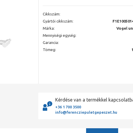
Cikkszám:
Gyártói cikkszám:
F1E100501
Márka:
Vogel u
Mennyiségi egység:
Garancia:
Tömeg:
Kérdése van a termékkel kapcsolatb
+36 1 700 3500
info@ferencziepuletgepeszet.hu