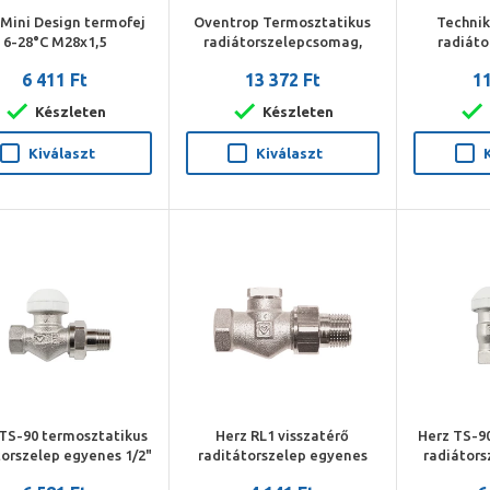
 Mini Design termofej
Oventrop Termosztatikus
Techni
6-28°C M28x1,5
radiátorszelepcsomag,
radiáto
DN15, sarok 3/4"x1/2" km
egyen
6 411 Ft
13 372 Ft
11
(Vindo TH, A radiátorszelep,
(radiátors
Combi 2)
szelep, 
Készleten
Készleten
Kiválaszt
Kiválaszt
TS-90 termosztatikus
Herz RL1 visszatérő
Herz TS-9
torszelep egyenes 1/2"
raditátorszelep egyenes
radiátors
1/2"