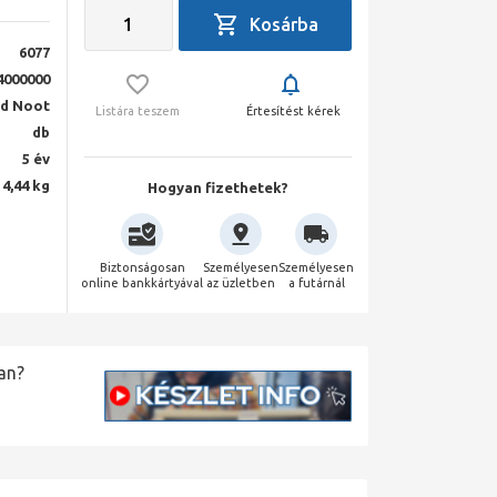
6077
4000000
nd Noot
Listára teszem
Értesítést kérek
db
5 év
14,44 kg
Hogyan fizethetek?
Biztonságosan
Személyesen
Személyesen
online bankkártyával
az üzletben
a futárnál
an?