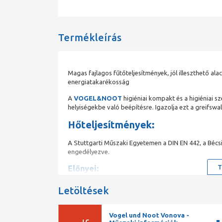
Termékleírás
Magas fajlagos fűtőteljesítmények, jól illeszthető al
energiatakarékosság
A
VOGEL&NOOT
higiéniai kompakt és a higiéniai sz
helyiségekbe való beépítésre. Igazolja ezt a greifsw
Hőteljesítmények:
A Stuttgarti Műszaki Egyetemen a DIN EN 442, a Bécs
engedélyezve.
T
Előnyei:
Nincs por- és szennyeződés lerakódás a lefed
Letöltések
Megfelelő távolság a fűtőlapokközött, konvek
Egyszerű tisztíthatóság
Gondosan megmunkált, lekerekített sarkok és
Vogel und Noot Vonova -