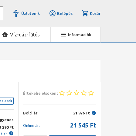
Üzleteink
Belépés
Kosár
Víz-gáz-fűtés
Információk
Értékelje elsőként
szletek
Bolti ár:
21 976 Ft
ngyenes
21 545
Ft
Online ár:
3 290 Ft
i árak