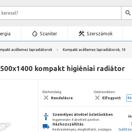
ergia
Szaniter
Szerszámok
mpakt acéllemez lapradiátorok
Kompakt acéllemez lapradiátorok, 10
500x1400 kompakt higiéniai radiátor
Elérhetőség:
Üzleteinkben:
Rendelésre
Elfogyott
Ré
Személyes átvétel üzletünkben
i
Ingyenesen 4 átvételi ponton.
Házhozszállítás
Kedvezményes, megbízható, országos.
Szállítás