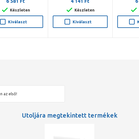
6 581 Ft
4 141 Ft
6
Készleten
Készleten
Kiválaszt
Kiválaszt
n az első!
Utoljára megtekintett termékek