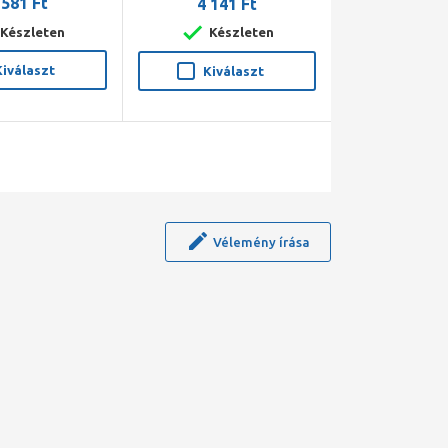
 581 Ft
4 141 Ft
Készleten
Készleten
Kiválaszt
Kiválaszt
Vélemény írása