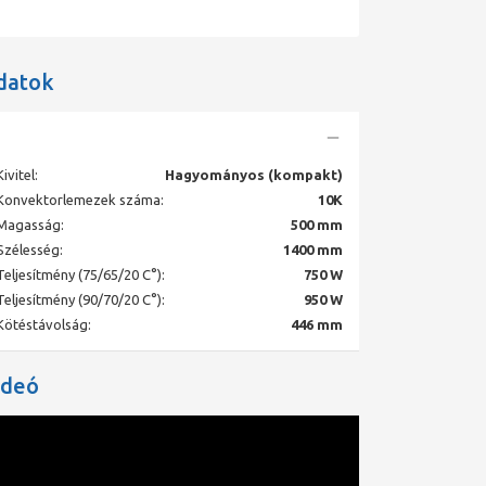
datok
Kivitel:
Hagyományos (kompakt)
Konvektorlemezek száma:
10K
Magasság:
500 mm
Szélesség:
1400 mm
Teljesítmény (75/65/20 C°):
750 W
Teljesítmény (90/70/20 C°):
950 W
Kötéstávolság:
446 mm
ideó