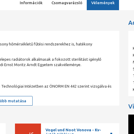
Információk
Csomagvarázsló
Vélemények
A
acsony hőmérsékletű fűtési rendszerekhez is, hatékony
elepes radiátorok alkalmasak a fokozott sterilitást igénylő
aldi Ernst Moritz Arndt Egyetem szakvéleménye.
i Technológiai Intézetben az ÖNORM EN 442 szerint vizsgálva és
öbb mutatása
V
éseken és az oldallemezeken
torlemez nélkül
 lemezszélek
Vogel und Noot Vonova - Kv-