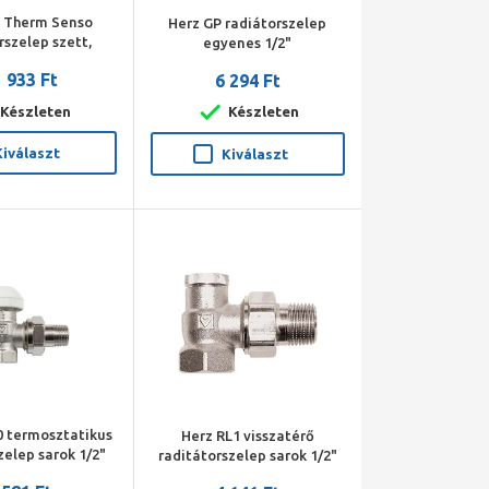
k Therm Senso
Herz GP radiátorszelep
rszelep szett,
egyenes 1/2"
es, 1/2" BM
 933 Ft
6 294 Ft
zelep, visszatérő
termosztát fej)
Készleten
Készleten
Kiválaszt
Kiválaszt
0 termosztatikus
Herz RL1 visszatérő
zelep sarok 1/2"
raditátorszelep sarok 1/2"