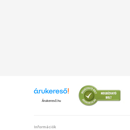
Árukereső.hu
Információk