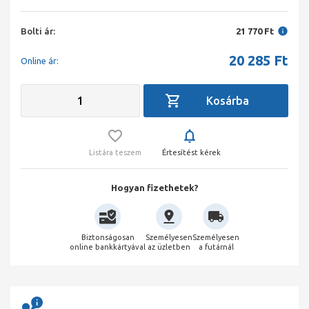
Bolti ár:
21 770 Ft
20 285
Ft
Online ár:
Listára teszem
Értesítést kérek
Hogyan fizethetek?
Biztonságosan
Személyesen
Személyesen
online bankkártyával
az üzletben
a futárnál