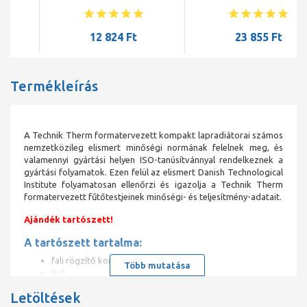
radiátor
12 824 Ft
23 855 Ft
Termékleírás
A Technik Therm formatervezett kompakt lapradiátorai számos
nemzetközileg elismert minőségi normának felelnek meg, és
valamennyi gyártási helyen ISO-tanúsítvánnyal rendelkeznek a
gyártási folyamatok. Ezen felül az elismert Danish Technological
Institute folyamatosan ellenőrzi és igazolja a Technik Therm
formatervezett fűtőtestjeinek minőségi- és teljesítmény-adatait.
Ajándék tartószett!
A tartószett tartalma:
fali rögzítő konzol
Több mutatása
tipli
csavar záródugó
Letöltések
kézi légtelenítő