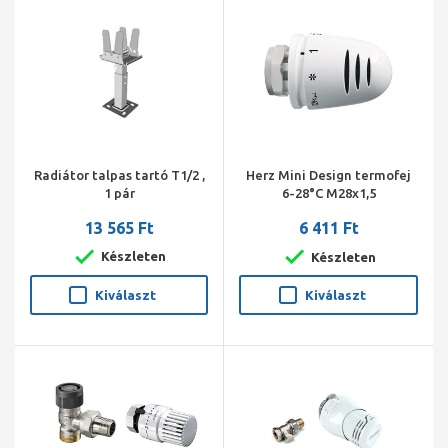
Radiátor talpas tartó T1/2 ,
Herz Mini Design termofej
1 pár
6-28°C M28x1,5
13 565 Ft
6 411 Ft
Készleten
Készleten
Kiválaszt
Kiválaszt