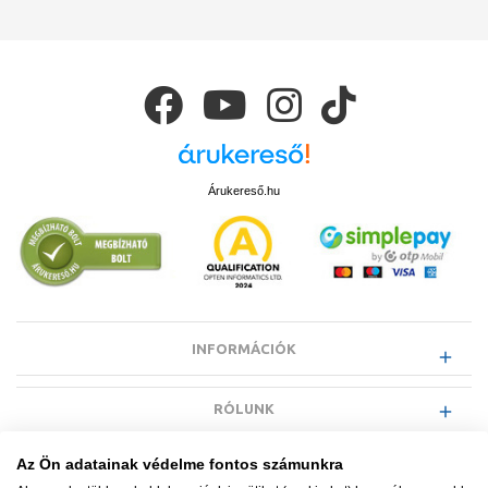
Árukereső.hu
INFORMÁCIÓK
RÓLUNK
Az Ön adatainak védelme fontos számunkra
EGYÉB INFORMÁCIÓK