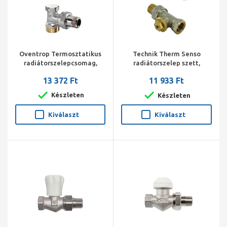
Oventrop Termosztatikus
Technik Therm Senso
radiátorszelepcsomag,
radiátorszelep szett,
DN15, sarok 3/4"x1/2" km
egyenes, 1/2" BM
13 372 Ft
11 933 Ft
(Vindo TH, A radiátorszelep,
(radiátorszelep, visszatérő
Combi 2)
szelep, termosztát fej)
Készleten
Készleten
Kiválaszt
Kiválaszt