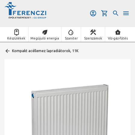
Készülékek
Megújuló energia
Szaniter
Szerszámok
Víz-gáz-fűtés
Kompakt acéllemez lapradiátorok, 11K