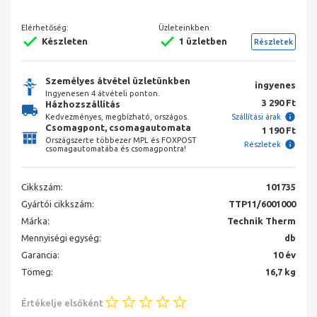
Elérhetőség:
Üzleteinkben:
Készleten
1 üzletben
Részletek
Személyes átvétel üzletünkben
ingyenes
Ingyenesen 4 átvételi ponton.
3 290 Ft
Házhozszállítás
Kedvezményes, megbízható, országos.
Szállítási árak
Csomagpont, csomagautomata
1 190 Ft
Országszerte többezer MPL és FOXPOST
Részletek
csomagautomatába és csomagpontra!
Cikkszám:
101735
Gyártói cikkszám:
TTP11/6001000
Márka:
Technik Therm
Mennyiségi egység:
db
Garancia:
10 év
Tömeg:
16,7 kg
Értékelje elsőként