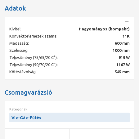
Adatok
Kivitel:
Hagyományos (kompakt)
Konvektorlemezek száma:
11K
Magasság:
600 mm
Szélesség:
1000 mm
Teljesítmény (75/65/20 C°):
919 W
Teljesítmény (90/70/20 C°):
1167 W
Kötéstávolság:
545 mm
Csomagvarázsló
Kategóriák
Víz-Gáz-Fűtés