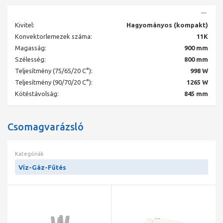
Kivitel:
Hagyományos (kompakt)
Konvektorlemezek száma:
11K
Magasság:
900 mm
Szélesség:
800 mm
Teljesítmény (75/65/20 C°):
998 W
Teljesítmény (90/70/20 C°):
1265 W
Kötéstávolság:
845 mm
Csomagvarázsló
Kategóriák
Víz-Gáz-Fűtés