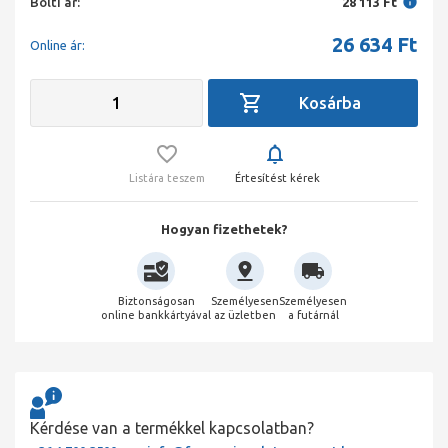
Bolti ár:
28 113 Ft
26 634
Ft
Online ár:
Listára teszem
Értesítést kérek
Hogyan fizethetek?
Biztonságosan
Személyesen
Személyesen
online bankkártyával
az üzletben
a futárnál
Kérdése van a termékkel kapcsolatban?