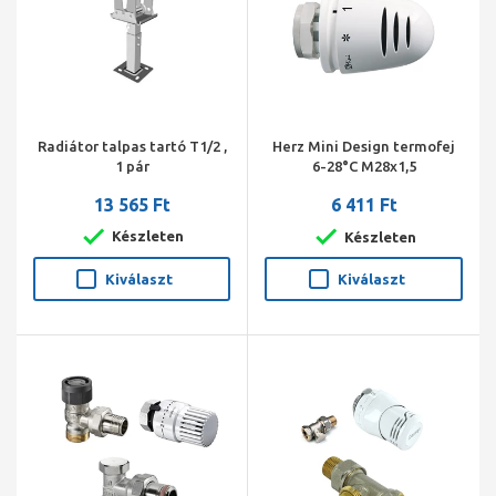
Radiátor talpas tartó T1/2 ,
Herz Mini Design termofej
1 pár
6-28°C M28x1,5
13 565 Ft
6 411 Ft
Készleten
Készleten
Kiválaszt
Kiválaszt