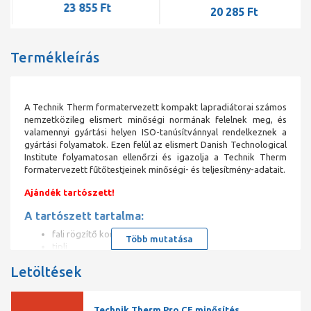
23 855 Ft
20 285 Ft
Termékleírás
A Technik Therm formatervezett kompakt lapradiátorai számos
nemzetközileg elismert minőségi normának felelnek meg, és
valamennyi gyártási helyen ISO-tanúsítvánnyal rendelkeznek a
gyártási folyamatok. Ezen felül az elismert Danish Technological
Institute folyamatosan ellenőrzi és igazolja a Technik Therm
formatervezett fűtőtestjeinek minőségi- és teljesítmény-adatait.
Ajándék tartószett!
A tartószett tartalma:
fali rögzítő konzol
Több mutatása
tipli
csavar záródugó
Letöltések
kézi légtelenítő
műanyag légtelenítő kulcs
Technik Therm 11K 900*800
acéllemez radiátor
Technik Therm Pro CE minősítés