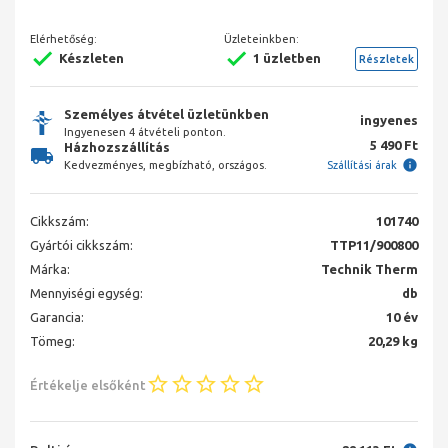
Elérhetőség:
Üzleteinkben:
Készleten
1 üzletben
Részletek
Személyes átvétel üzletünkben
ingyenes
Ingyenesen 4 átvételi ponton.
5 490 Ft
Házhozszállítás
Kedvezményes, megbízható, országos.
Szállítási árak
Cikkszám:
101740
Gyártói cikkszám:
TTP11/900800
Márka:
Technik Therm
Mennyiségi egység:
db
Garancia:
10 év
Tömeg:
20,29 kg
Értékelje elsőként