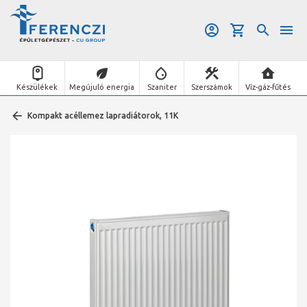
Készülékek
Megújuló energia
Szaniter
Szerszámok
Víz-gáz-fűtés
Kompakt acéllemez lapradiátorok, 11K