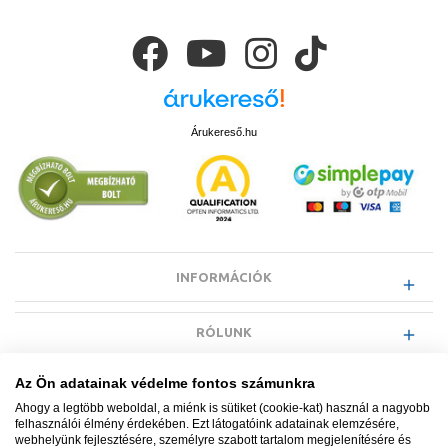
Árukereső.hu
INFORMÁCIÓK
RÓLUNK
Az Ön adatainak védelme fontos számunkra
EGYÉB INFORMÁCIÓK
Ahogy a legtöbb weboldal, a miénk is sütiket (cookie-kat) használ a nagyobb
felhasználói élmény érdekében. Ezt látogatóink adatainak elemzésére,
webhelyünk fejlesztésére, személyre szabott tartalom megjelenítésére és
VÁSÁRLÓI INFORMÁCIÓK