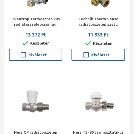
Oventrop Termosztatikus
Technik Therm Senso
radiátorszelepcsomag,
radiátorszelep szett,
DN15, sarok 3/4"x1/2" km
egyenes, 1/2" BM
13 372 Ft
11 933 Ft
(Vindo TH, A radiátorszelep,
(radiátorszelep, visszatérő
Combi 2)
szelep, termosztát fej)
Készleten
Készleten
Kiválaszt
Kiválaszt
Herz GP radiátorszelep
Herz TS-90 termosztatikus