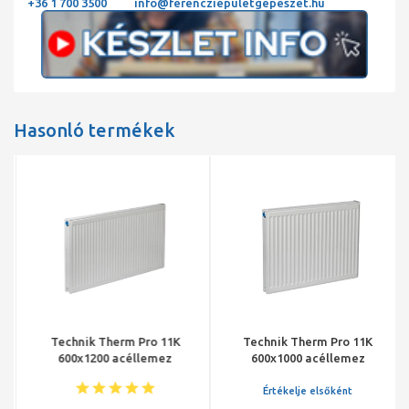
+36 1 700 3500
info@ferencziepuletgepeszet.hu
Hasonló termékek
Technik Therm Pro 11K
Technik Therm Pro 11K
600x1200 acéllemez
600x1000 acéllemez
radiátor
radiátor
Értékelje elsőként