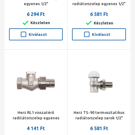
egyenes 1/2"
radiátorszelep egyenes 1/2"
6 294 Ft
6 581 Ft
Készleten
Készleten
Kiválaszt
Kiválaszt
Herz RL1 visszatérő
Herz TS-90 termosztatikus
raditátorszelep egyenes
radiátorszelep sarok 1/2"
1/2"
4 141 Ft
6 581 Ft