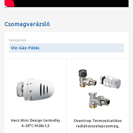
Műszaki adatok:
Építési magasság:600 mm
Építési hosszúság: 720 mm
Csomagvarázsló
Kötéstávolság: építési magasság mínusz 50 mm
Max.üzemi nyomás :10 bar
Max.üzemi hőmérséklet: 110 C
Kategóriák
Hőteljesítmény ( 75/65/20 C esetében): 676 Watt
Súly: 13,08 kg
Víz-Gáz-Fűtés
Herz Mini Design termofej
Oventrop Termosztatikus
6-28°C M28x1,5
radiátorszelepcsomag,
DN15, sarok 3/4"x1/2" km