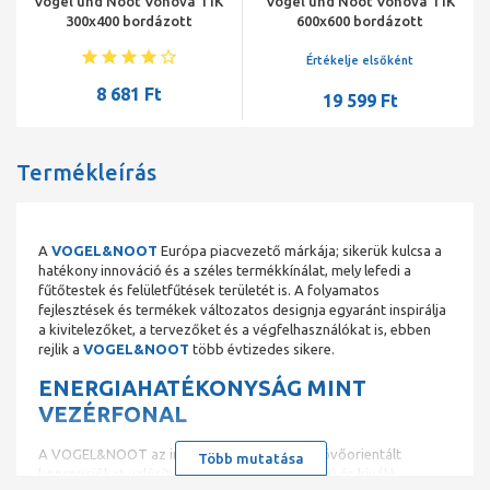
Vogel und Noot Vonova 11K
Vogel und Noot Vonova 11K
300x400 bordázott
600x600 bordázott
acéllemez radiátor
acéllemez radiátor
Értékelje elsőként
8 681 Ft
19 599 Ft
Termékleírás
A
VOGEL&NOOT
Európa piacvezető márkája; sikerük kulcsa a
hatékony innováció és a széles termékkínálat, mely lefedi a
fűtőtestek és felületfűtések területét is. A folyamatos
fejlesztések és termékek változatos designja egyaránt inspirálja
a kivitelezőket, a tervezőket és a végfelhasználókat is, ebben
rejlik a
VOGEL&NOOT
több évtizedes sikere.
ENERGIAHATÉKONYSÁG MINT
VEZÉRFONAL
A VOGEL&NOOT az innováció úttörőjeként jövőorientált
Több mutatása
koncepciókat valósít meg, hatékony hőleadású és kiváló