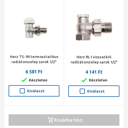
Herz TS-90 termosztatikus
Herz RL1 visszatérő
radiátorszelep sarok 1/2"
raditátorszelep sarok 1/2"
6 581 Ft
4 141 Ft
Készleten
Készleten
Kiválaszt
Kiválaszt
Kosárba tesz