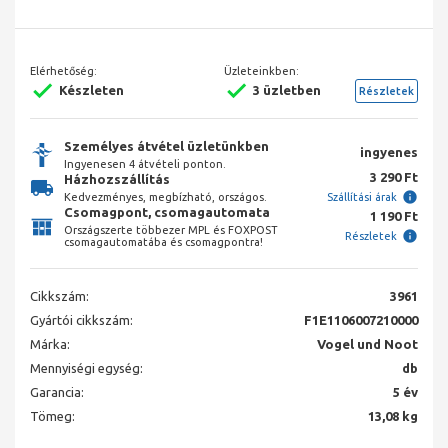
Elérhetőség:
Üzleteinkben:
Készleten
3 üzletben
Részletek
Személyes átvétel üzletünkben
ingyenes
Ingyenesen 4 átvételi ponton.
3 290 Ft
Házhozszállítás
Kedvezményes, megbízható, országos.
Szállítási árak
Csomagpont, csomagautomata
1 190 Ft
Országszerte többezer MPL és FOXPOST
Részletek
csomagautomatába és csomagpontra!
Cikkszám:
3961
Gyártói cikkszám:
F1E1106007210000
Márka:
Vogel und Noot
Mennyiségi egység:
db
Garancia:
5 év
Tömeg:
13,08 kg