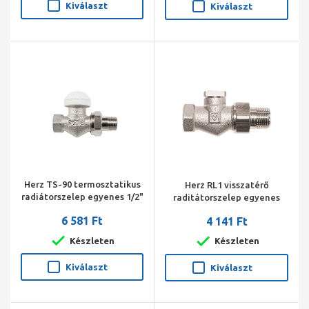
Kiválaszt
Kiválaszt
Herz TS-90 termosztatikus
Herz RL1 visszatérő
radiátorszelep egyenes 1/2"
raditátorszelep egyenes
1/2"
6 581 Ft
4 141 Ft
Készleten
Készleten
Kiválaszt
Kiválaszt