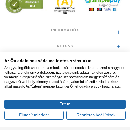
INFORMÁCIÓK
RÓLUNK
Az Ön adatainak védelme fontos számunkra
EGYÉB INFORMÁCIÓK
Ahogy a legtöbb weboldal, a miénk is sütiket (cookie-kat) használ a nagyobb
felhasználói élmény érdekében. Ezt látogatóink adatainak elemzésére,
webhelyünk fejlesztésére, személyre szabott tartalom megjelenítésére és
VÁSÁRLÓI INFORMÁCIÓK
nagyszerű webhely-élmény biztosítására, valamint célzott hirdetésekhez
alkalmazzuk. Az "Értem" gombra kattintva Ön elfogadja a sütik használatát.
Értem
Minden jog fenntartva. © Adatkezelés nyilvántartási száma NAIH-
87052/2015.
Elutasít mindent
Részletes beállítások
Ügyfélszolgálat: +36 1 700 3500
Tervezte és készítette:
Vision-Software, az Octopus 8 ERP