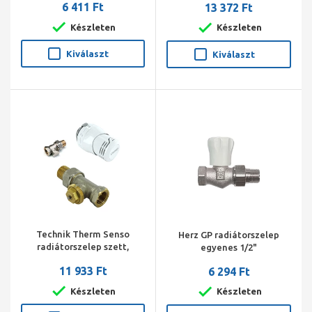
6 411 Ft
13 372 Ft
(Vindo TH, A radiátorszelep,
Combi 2)
Készleten
Készleten
Kiválaszt
Kiválaszt
Technik Therm Senso
Herz GP radiátorszelep
radiátorszelep szett,
egyenes 1/2"
egyenes, 1/2" BM
11 933 Ft
6 294 Ft
(radiátorszelep, visszatérő
szelep, termosztát fej)
Készleten
Készleten