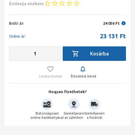
Értékelje elsőként
Bolti ár:
24 056 Ft
23 131
Ft
Online ár:
Listára teszem
Értesítést kérek
Hogyan fizethetek?
Biztonságosan
Személyesen
Személyesen
online bankkártyával
az üzletben
a futárnál