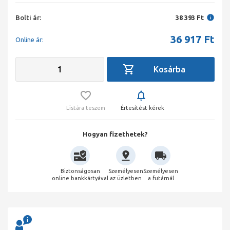
Bolti ár:
38 393 Ft
36 917
Ft
Online ár:
Listára teszem
Értesítést kérek
Hogyan fizethetek?
Biztonságosan
Személyesen
Személyesen
online bankkártyával
az üzletben
a futárnál