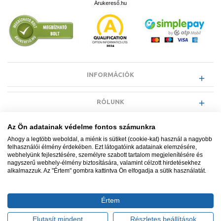
Árukereső.hu
INFORMÁCIÓK
RÓLUNK
Az Ön adatainak védelme fontos számunkra
EGYÉB INFORMÁCIÓK
Ahogy a legtöbb weboldal, a miénk is sütiket (cookie-kat) használ a nagyobb
felhasználói élmény érdekében. Ezt látogatóink adatainak elemzésére,
webhelyünk fejlesztésére, személyre szabott tartalom megjelenítésére és
VÁSÁRLÓI INFORMÁCIÓK
nagyszerű webhely-élmény biztosítására, valamint célzott hirdetésekhez
alkalmazzuk. Az "Értem" gombra kattintva Ön elfogadja a sütik használatát.
Értem
Minden jog fenntartva. © Adatkezelés nyilvántartási száma NAIH-
87052/2015.
Elutasít mindent
Részletes beállítások