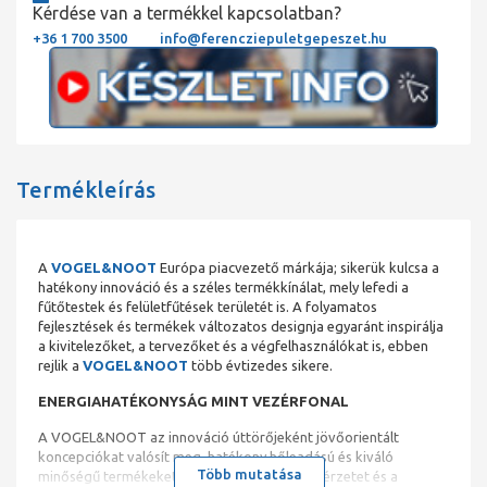
Kérdése van a termékkel kapcsolatban?
+36 1 700 3500
info@ferencziepuletgepeszet.hu
Termékleírás
A
VOGEL&NOOT
Európa piacvezető márkája; sikerük kulcsa a
hatékony innováció és a széles termékkínálat, mely lefedi a
fűtőtestek és felületfűtések területét is. A folyamatos
fejlesztések és termékek változatos designja egyaránt inspirálja
a kivitelezőket, a tervezőket és a végfelhasználókat is, ebben
rejlik a
VOGEL&NOOT
több évtizedes sikere.
ENERGIAHATÉKONYSÁG MINT VEZÉRFONAL
A VOGEL&NOOT az innováció úttörőjeként jövőorientált
koncepciókat valósít meg, hatékony hőleadású és kiváló
Több mutatása
minőségű termékeket kínál – a komfortos hőérzetet és a