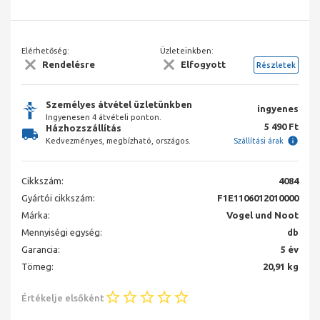
Elérhetőség:
Üzleteinkben:
Rendelésre
Elfogyott
Részletek
Személyes átvétel üzletünkben
ingyenes
Ingyenesen 4 átvételi ponton.
5 490 Ft
Házhozszállítás
Kedvezményes, megbízható, országos.
Szállítási árak
Cikkszám:
4084
Gyártói cikkszám:
F1E1106012010000
Márka:
Vogel und Noot
Mennyiségi egység:
db
Garancia:
5 év
Tömeg:
20,91 kg
Értékelje elsőként