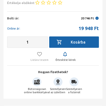
Értékelje elsőként
Bolti ár:
20 746 Ft
19 948
Ft
Online ár:
Listára teszem
Értesítést kérek
Hogyan fizethetek?
Biztonságosan
Személyesen
Személyesen
online bankkártyával
az üzletben
a futárnál