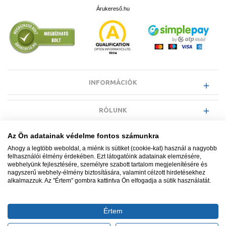
Árukereső.hu
INFORMÁCIÓK
RÓLUNK
Az Ön adatainak védelme fontos számunkra
EGYÉB INFORMÁCIÓK
Ahogy a legtöbb weboldal, a miénk is sütiket (cookie-kat) használ a nagyobb
felhasználói élmény érdekében. Ezt látogatóink adatainak elemzésére,
webhelyünk fejlesztésére, személyre szabott tartalom megjelenítésére és
VÁSÁRLÓI INFORMÁCIÓK
nagyszerű webhely-élmény biztosítására, valamint célzott hirdetésekhez
alkalmazzuk. Az "Értem" gombra kattintva Ön elfogadja a sütik használatát.
Értem
Minden jog fenntartva. © Adatkezelés nyilvántartási száma NAIH-