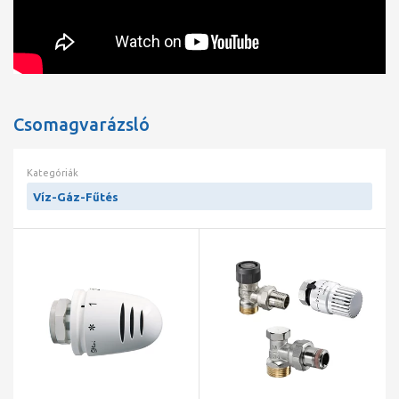
sávszélessége 90 C-tól 40 C alatti optimális alacsony
hőmérsékletű rendszerek kialakításához (hőszivattyú, szolár,
stb).
Csomagvarázsló
Kategóriák
Víz-Gáz-Fűtés