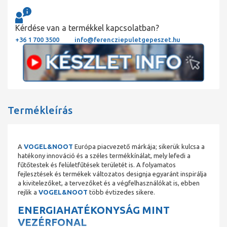
Kérdése van a termékkel kapcsolatban?
+36 1 700 3500
info@ferencziepuletgepeszet.hu
Termékleírás
A
VOGEL&NOOT
Európa piacvezető márkája; sikerük kulcsa a
hatékony innováció és a széles termékkínálat, mely lefedi a
fűtőtestek és felületfűtések területét is. A folyamatos
fejlesztések és termékek változatos designja egyaránt inspirálja
a kivitelezőket, a tervezőket és a végfelhasználókat is, ebben
rejlik a
VOGEL&NOOT
több évtizedes sikere.
ENERGIAHATÉKONYSÁG MINT
VEZÉRFONAL