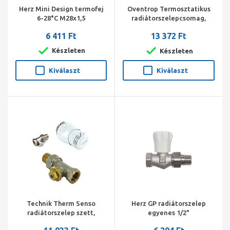
Herz Mini Design termofej
Oventrop Termosztatikus
6-28°C M28x1,5
radiátorszelepcsomag,
DN15, sarok 3/4"x1/2" km
6 411 Ft
13 372 Ft
(Vindo TH, A radiátorszelep,
Combi 2)
Készleten
Készleten
Kiválaszt
Kiválaszt
Technik Therm Senso
Herz GP radiátorszelep
radiátorszelep szett,
egyenes 1/2"
egyenes, 1/2" BM