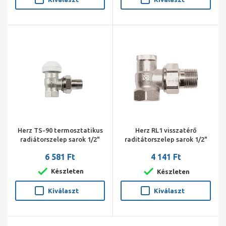
Herz TS-90 termosztatikus
Herz RL1 visszatérő
radiátorszelep sarok 1/2"
raditátorszelep sarok 1/2"
6 581 Ft
4 141 Ft
Készleten
Készleten
Kiválaszt
Kiválaszt