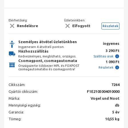
Elérhetőség:
Üzleteinkben:
Rendelésre
Elfogyott
Részletek
Személyes átvétel üzletünkben
ingyenes
Ingyenesen 4 átvételi ponton.
3 290 Ft
Házhozszállítás
Kedvezményes, megbízható, országos.
Szállítási árak
Csomagpont, csomagautomata
1 090 Ft
Országszerte többezer MPL és FOXPOST
Részletek
csomagautomatába és csomagpontra!
Cikkszám:
7264
Gyártói cikkszám:
F1E2105004010000
Márka:
Vogel und Noot
Mennyiségi egység:
db
Garancia:
5 év
Tömeg:
10,55 kg