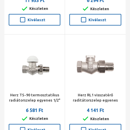
11 933 Ft
6 294 Ft
(radiátorszelep, visszatérő
szelep, termosztát fej)
Készleten
Készleten
Kiválaszt
Kiválaszt
Herz TS-90 termosztatikus
Herz RL1 visszatérő
radiátorszelep egyenes 1/2"
raditátorszelep egyenes
1/2"
6 581 Ft
4 141 Ft
Készleten
Készleten
Kiválaszt
Kiválaszt