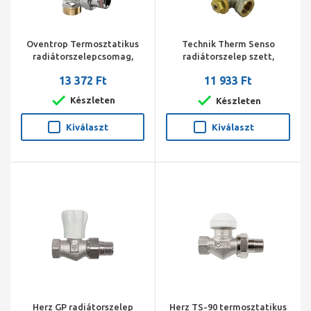
Oventrop Termosztatikus
Technik Therm Senso
radiátorszelepcsomag,
radiátorszelep szett,
DN15, sarok 3/4"x1/2" km
egyenes, 1/2" BM
13 372 Ft
11 933 Ft
(Vindo TH, A radiátorszelep,
(radiátorszelep, visszatérő
Combi 2)
szelep, termosztát fej)
Készleten
Készleten
Kiválaszt
Kiválaszt
Herz GP radiátorszelep
Herz TS-90 termosztatikus