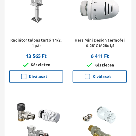
Radiátor talpas tartó T1/2 ,
Herz Mini Design termofej
1 pár
6-28°C M28x1,5
13 565 Ft
6 411 Ft
Készleten
Készleten
Kiválaszt
Kiválaszt