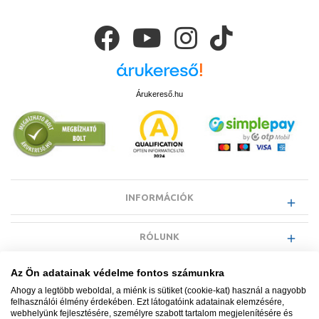
Árukereső.hu
INFORMÁCIÓK
RÓLUNK
Az Ön adatainak védelme fontos számunkra
EGYÉB INFORMÁCIÓK
Ahogy a legtöbb weboldal, a miénk is sütiket (cookie-kat) használ a nagyobb
felhasználói élmény érdekében. Ezt látogatóink adatainak elemzésére,
webhelyünk fejlesztésére, személyre szabott tartalom megjelenítésére és
VÁSÁRLÓI INFORMÁCIÓK