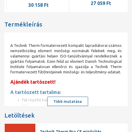
27 059 Ft
30 158 Ft
Termékleírás
A Technik Therm formatervezett kompakt lapradiátorai számos
nemzetközileg elismert minőségi normának felelnek meg, és
valamennyi gyártási helyen ISO-tanúsítvánnyal rendelkeznek a
gyártási folyamatok. Ezen felül az elismert Danish Technological
Institute folyamatosan ellenőrzi és igazolja a Technik Therm
formatervezett fűtőtestjeinek minőségi- és teljesítmény-adatait.
Ajándék tartószett!
A tartószett tartalma:
fali rögzítő konzol
Több mutatása
tipli
csavar záródugó
Letöltések
kézi légtelenítő
műanyag légtelenítő kulcs
Technik Therm acéllemez radiátor
Technik Therm Pro CE minősítés