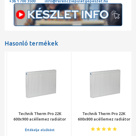
+36 1 700 3500
info@ferencziepuletgepeszet.hu
Hasonló termékek
Technik Therm Pro 22K
Technik Therm Pro 22K
600x900 acéllemez radiátor
600x800 acéllemez radiátor
Értékelje elsőként