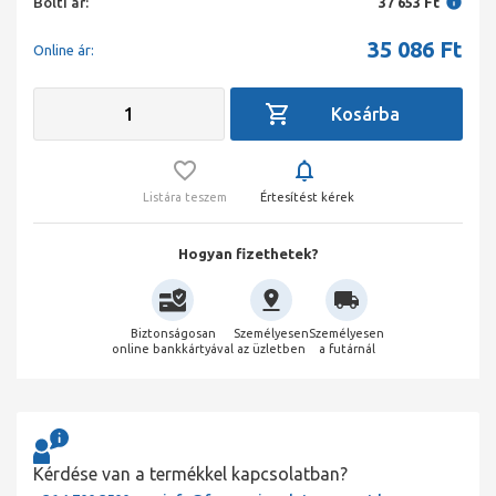
Bolti ár:
37 653 Ft
35 086
Ft
Online ár:
Listára teszem
Értesítést kérek
Hogyan fizethetek?
Biztonságosan
Személyesen
Személyesen
online bankkártyával
az üzletben
a futárnál
Kérdése van a termékkel kapcsolatban?