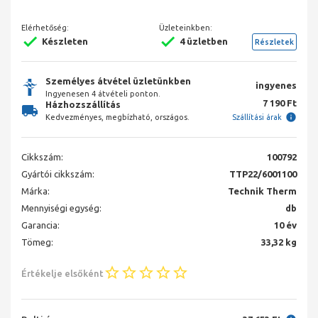
Elérhetőség:
Üzleteinkben:
Készleten
4 üzletben
Részletek
Személyes átvétel üzletünkben
ingyenes
Ingyenesen 4 átvételi ponton.
7 190 Ft
Házhozszállítás
Kedvezményes, megbízható, országos.
Szállítási árak
Cikkszám:
100792
Gyártói cikkszám:
TTP22/6001100
Márka:
Technik Therm
Mennyiségi egység:
db
Garancia:
10 év
Tömeg:
33,32 kg
Értékelje elsőként