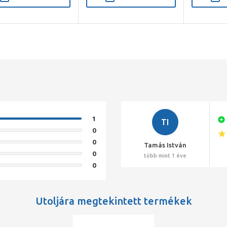
1
TI
0
0
Tamás István
0
több mint 1 éve
0
Utoljára megtekintett termékek