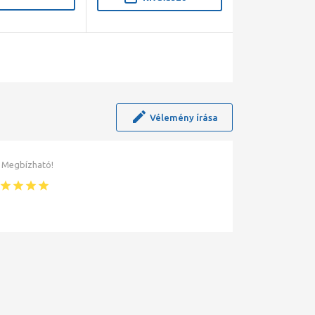
Vélemény írása
Megbízható!