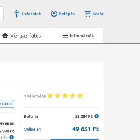
Üzleteink
Belépés
Kosár
Víz-gáz-fűtés
Információk
1 vélemény
szletek
Bolti ár:
53 284 Ft
ngyenes
49 651
Ft
Online ár:
5 990 Ft
i árak