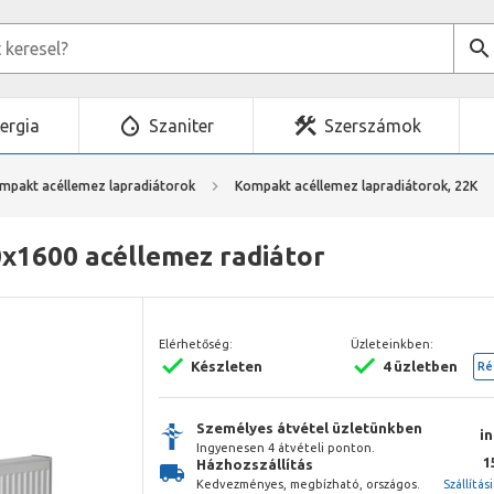
ergia
Szaniter
Szerszámok
mpakt acéllemez lapradiátorok
Kompakt acéllemez lapradiátorok, 22K
x1600 acéllemez radiátor
Elérhetőség:
Üzleteinkben:
Készleten
4 üzletben
Ré
Személyes átvétel üzletünkben
i
Ingyenesen 4 átvételi ponton.
1
Házhozszállítás
Kedvezményes, megbízható, országos.
Szállítás