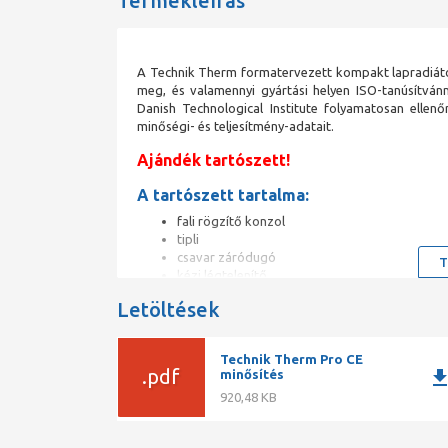
Termékleírás
A Technik Therm formatervezett kompakt lapradiáto
meg, és valamennyi gyártási helyen ISO-tanúsítvánn
Danish Technological Institute folyamatosan ellenő
minőségi- és teljesítmény-adatait.
Ajándék tartószett!
A tartószett tartalma:
fali rögzítő konzol
tipli
csavar záródugó
T
kézi légtelenítő
műanyag légtelenítő kulcs
Letöltések
Technik Therm acéllemez radiátor
Technik Therm Pro CE
Garancia:10év
.pdf
downlo
minősítés
szín: RAL9016 fehér
920,48 KB