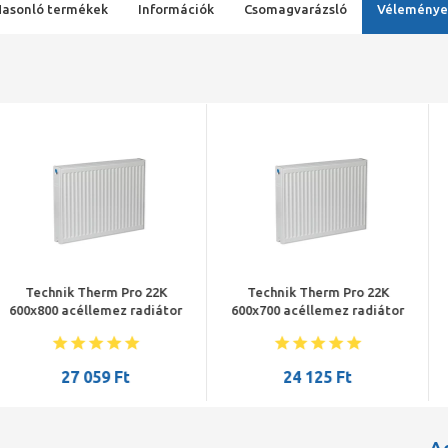
Hasonló termékek
Információk
Csomagvarázsló
Véleménye
erm Pro 22K
Technik Therm Pro 22K
Technik Th
lemez radiátor
600x700 acéllemez radiátor
600x600 acéll
59 Ft
24 125 Ft
21 2