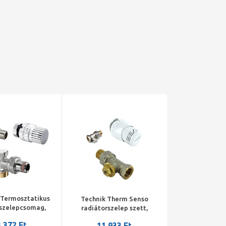
 Termosztatikus
Technik Therm Senso
rszelepcsomag,
radiátorszelep szett,
ok 3/4"x1/2" km
egyenes, 1/2" BM
 372 Ft
11 933 Ft
A radiátorszelep,
(radiátorszelep, visszatérő