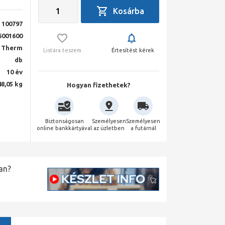
100797
6001600
 Therm
Listára teszem
Értesítést kérek
db
10 év
48,05 kg
Hogyan fizethetek?
Biztonságosan
Személyesen
Személyesen
online bankkártyával
az üzletben
a futárnál
an?