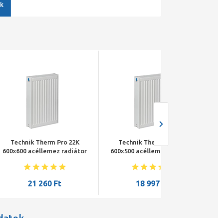
k
erm Pro 22K
Technik Therm Pro 22K
Technik The
emez radiátor
600x500 acéllemez radiátor
600x1000 acéll
60 Ft
18 997 Ft
32 21