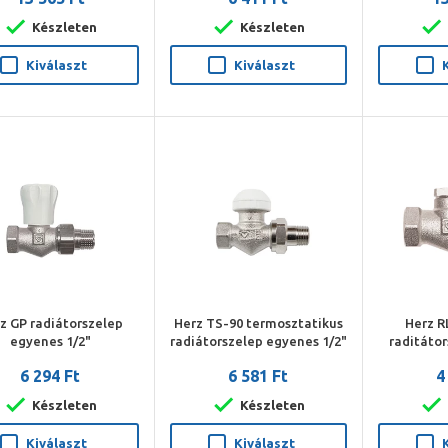
C
Készleten
Készleten
Kiválaszt
Kiválaszt
z GP radiátorszelep
Herz TS-90 termosztatikus
Herz R
egyenes 1/2"
radiátorszelep egyenes 1/2"
raditáto
6 294 Ft
6 581 Ft
4
Készleten
Készleten
Kiválaszt
Kiválaszt