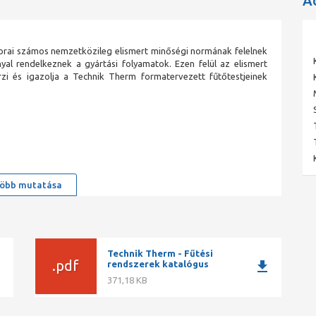
A
rai számos nemzetközileg elismert minőségi normának felelnek
yal rendelkeznek a gyártási folyamatok. Ezen felül az elismert
rzi és igazolja a Technik Therm formatervezett fűtőtestjeinek
öbb mutatása
Technik Therm - Fűtési
.pdf
ad
download
rendszerek katalógus
371,18 KB