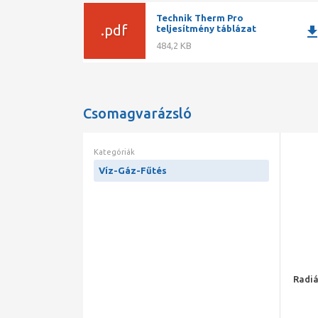
Technik Therm Pro
.pdf
downlo
teljesítmény táblázat
484,2 KB
Csomagvarázsló
Kategóriák
Víz-Gáz-Fűtés
Radiá