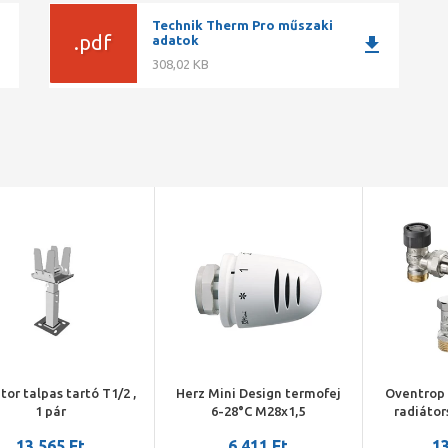
Technik Therm Pro műszaki
.pdf
ad
download
adatok
308,02 KB
tor talpas tartó T1/2 ,
Herz Mini Design termofej
Oventrop
1 pár
6-28°C M28x1,5
radiáto
DN15, sar
13 565 Ft
6 411 Ft
13
(Vindo TH, 