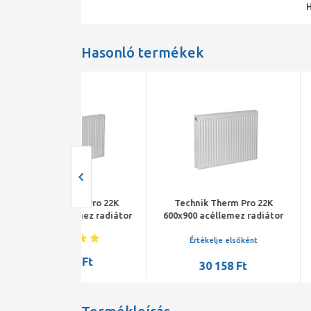
Hasonló termékek
herm Pro 22K
Technik Therm Pro 22K
Technik Th
llemez radiátor
600x900 acéllemez radiátor
600x800 acél
Értékelje elsőként
213 Ft
27 0
30 158 Ft