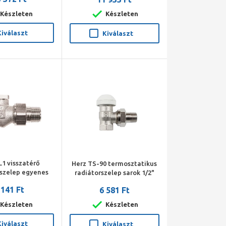
ombi 2)
szelep, termosztát fej)
Készleten
Készleten
Kiválaszt
Kiválaszt
L1 visszatérő
Herz TS-90 termosztatikus
rszelep egyenes
radiátorszelep sarok 1/2"
1/2"
 141 Ft
6 581 Ft
Készleten
Készleten
Kiválaszt
Kiválaszt