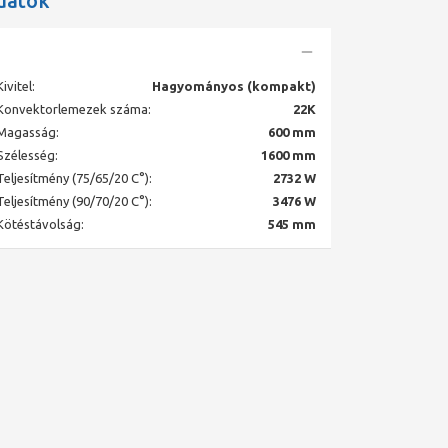
datok
Kivitel:
Hagyományos (kompakt)
Konvektorlemezek száma:
22K
Magasság:
600 mm
Szélesség:
1600 mm
Teljesítmény (75/65/20 C°):
2732 W
Teljesítmény (90/70/20 C°):
3476 W
Kötéstávolság:
545 mm