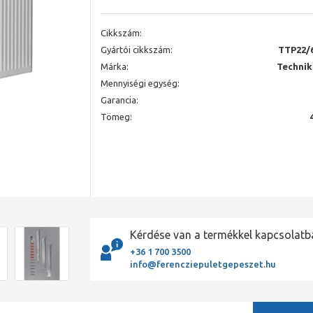
Cikkszám:
Gyártói cikkszám:
TTP22/
Márka:
Technik
Mennyiségi egység:
Garancia:
Tömeg:
Kérdése van a termékkel kapcsolatb
+36 1 700 3500
info@ferencziepuletgepeszet.hu