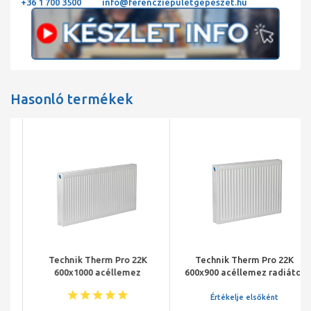
+36 1 700 3500
info@ferencziepuletgepeszet.hu
Hasonló termékek
Technik Therm Pro 22K
Technik Therm Pro 22K
600x1000 acéllemez
600x900 acéllemez radiátor
radiátor
Értékelje elsőként