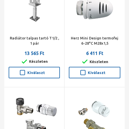
Radiátor talpas tartó T1/2 ,
Herz Mini Design termofej
1 pár
6-28°C M28x1,5
13 565 Ft
6 411 Ft
Készleten
Készleten
Kiválaszt
Kiválaszt