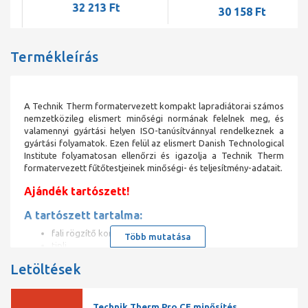
32 213 Ft
30 158 Ft
Termékleírás
A Technik Therm formatervezett kompakt lapradiátorai számos
nemzetközileg elismert minőségi normának felelnek meg, és
valamennyi gyártási helyen ISO-tanúsítvánnyal rendelkeznek a
gyártási folyamatok. Ezen felül az elismert Danish Technological
Institute folyamatosan ellenőrzi és igazolja a Technik Therm
formatervezett fűtőtestjeinek minőségi- és teljesítmény-adatait.
Ajándék tartószett!
A tartószett tartalma:
fali rögzítő konzol
Több mutatása
tipli
csavar záródugó
Letöltések
kézi légtelenítő
műanyag légtelenítő kulcs
Technik Therm acéllemez radiátor
Technik Therm Pro CE minősítés