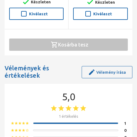
Készleten
Készleten
Kiválaszt
Kiválaszt
Kosárba tesz
Vélemények és
Vélemény írása
értékelések
5,0
1 értékelés
1
star
star
star
star
star
0
star
star
star
star
star_border