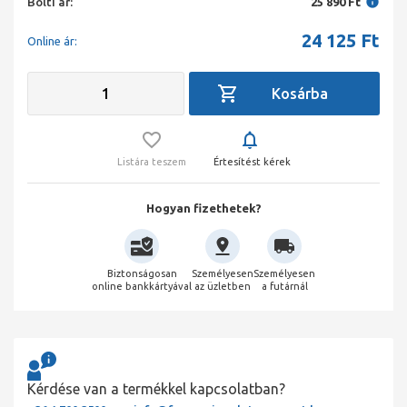
Bolti ár:
25 890 Ft
24 125
Ft
Online ár:
Listára teszem
Értesítést kérek
Hogyan fizethetek?
Biztonságosan
Személyesen
Személyesen
online bankkártyával
az üzletben
a futárnál
Kérdése van a termékkel kapcsolatban?