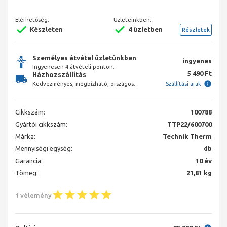
Elérhetőség:
Üzleteinkben:
Készleten
4 üzletben
Részletek
Személyes átvétel üzletünkben
ingyenes
Ingyenesen 4 átvételi ponton.
5 490 Ft
Házhozszállítás
Kedvezményes, megbízható, országos.
Szállítási árak
Cikkszám:
100788
Gyártói cikkszám:
TTP22/600700
Márka:
Technik Therm
Mennyiségi egység:
db
Garancia:
10 év
Tömeg:
21,81 kg
1 vélemény