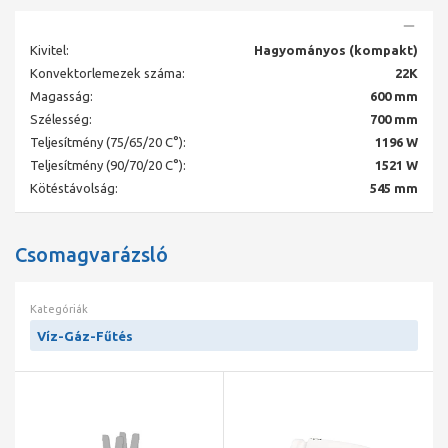
Kivitel:
Hagyományos (kompakt)
Konvektorlemezek száma:
22K
Magasság:
600 mm
Szélesség:
700 mm
Teljesítmény (75/65/20 C°):
1196 W
Teljesítmény (90/70/20 C°):
1521 W
Kötéstávolság:
545 mm
Csomagvarázsló
Kategóriák
Víz-Gáz-Fűtés