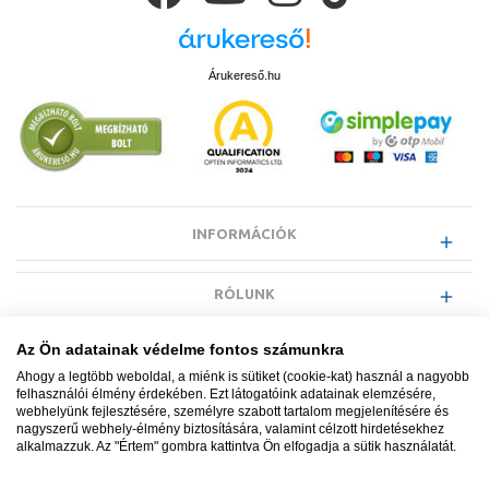
Árukereső.hu
INFORMÁCIÓK
RÓLUNK
Az Ön adatainak védelme fontos számunkra
EGYÉB INFORMÁCIÓK
Ahogy a legtöbb weboldal, a miénk is sütiket (cookie-kat) használ a nagyobb
felhasználói élmény érdekében. Ezt látogatóink adatainak elemzésére,
webhelyünk fejlesztésére, személyre szabott tartalom megjelenítésére és
VÁSÁRLÓI INFORMÁCIÓK
nagyszerű webhely-élmény biztosítására, valamint célzott hirdetésekhez
alkalmazzuk. Az "Értem" gombra kattintva Ön elfogadja a sütik használatát.