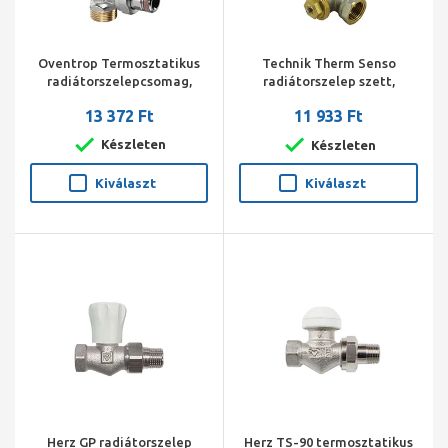
Oventrop Termosztatikus
Technik Therm Senso
radiátorszelepcsomag,
radiátorszelep szett,
DN15, sarok 3/4"x1/2" km
egyenes, 1/2" BM
13 372 Ft
11 933 Ft
(Vindo TH, A radiátorszelep,
(radiátorszelep, visszatérő
Combi 2)
szelep, termosztát fej)
Készleten
Készleten
Kiválaszt
Kiválaszt
Herz GP radiátorszelep
Herz TS-90 termosztatikus