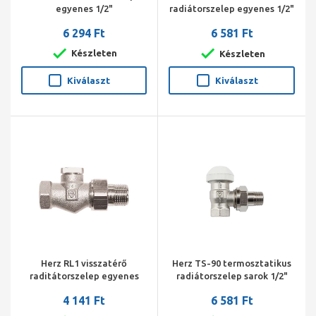
egyenes 1/2"
radiátorszelep egyenes 1/2"
6 294 Ft
6 581 Ft
Készleten
Készleten
Kiválaszt
Kiválaszt
Herz RL1 visszatérő
Herz TS-90 termosztatikus
raditátorszelep egyenes
radiátorszelep sarok 1/2"
1/2"
4 141 Ft
6 581 Ft