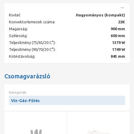
Kivitel:
Hagyományos (kompakt)
Konvektorlemezek száma:
22K
Magasság:
900 mm
Szélesség:
600 mm
Teljesítmény (75/65/20 C°):
1379 W
Teljesítmény (90/70/20 C°):
1749 W
Kötéstávolság:
845 mm
Csomagvarázsló
Kategóriák
Víz-Gáz-Fűtés