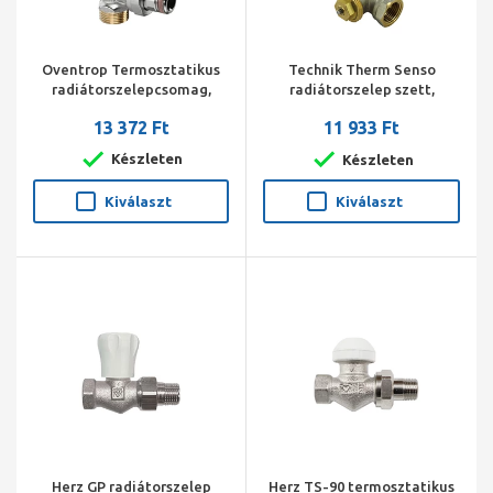
Oventrop Termosztatikus
Technik Therm Senso
radiátorszelepcsomag,
radiátorszelep szett,
DN15, sarok 3/4"x1/2" km
egyenes, 1/2" BM
13 372 Ft
11 933 Ft
(Vindo TH, A radiátorszelep,
(radiátorszelep, visszatérő
Combi 2)
szelep, termosztát fej)
Készleten
Készleten
Kiválaszt
Kiválaszt
Herz GP radiátorszelep
Herz TS-90 termosztatikus