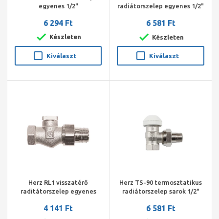
egyenes 1/2"
radiátorszelep egyenes 1/2"
6 294 Ft
6 581 Ft
Készleten
Készleten
Kiválaszt
Kiválaszt
Herz RL1 visszatérő
Herz TS-90 termosztatikus
raditátorszelep egyenes
radiátorszelep sarok 1/2"
1/2"
4 141 Ft
6 581 Ft