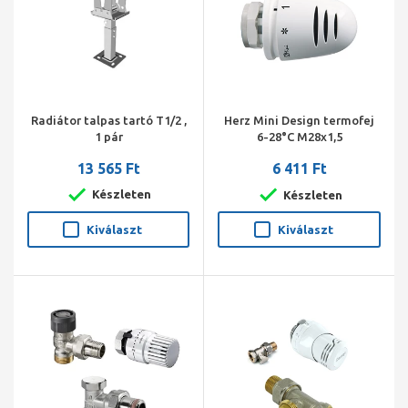
Radiátor talpas tartó T1/2 ,
Herz Mini Design termofej
1 pár
6-28°C M28x1,5
13 565 Ft
6 411 Ft
Készleten
Készleten
Kiválaszt
Kiválaszt