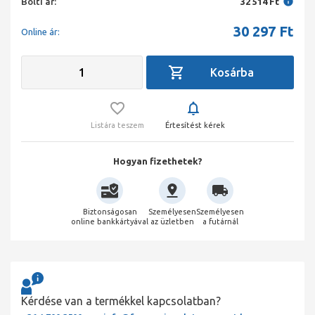
Bolti ár:
32 514 Ft
30 297
Ft
Online ár:
Listára teszem
Értesítést kérek
Hogyan fizethetek?
Biztonságosan
Személyesen
Személyesen
online bankkártyával
az üzletben
a futárnál
Kérdése van a termékkel kapcsolatban?