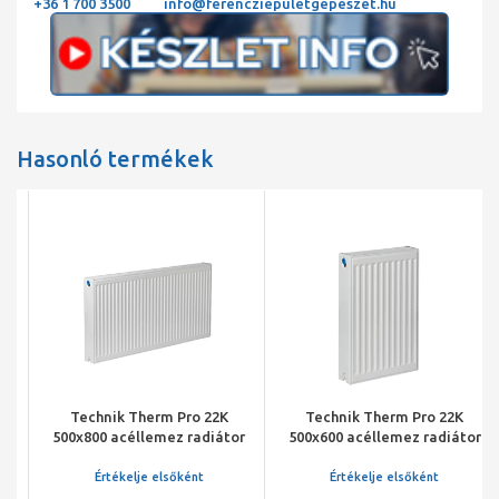
+36 1 700 3500
info@ferencziepuletgepeszet.hu
Hasonló termékek
Technik Therm Pro 22K
Technik Therm Pro 22K
500x800 acéllemez radiátor
500x600 acéllemez radiátor
Értékelje elsőként
Értékelje elsőként