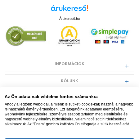
Árukereső.hu
INFORMÁCIÓK
RÓLUNK
Az Ön adatainak védelme fontos számunkra
EGYÉB INFORMÁCIÓK
Ahogy a legtöbb weboldal, a miénk is sütiket (cookie-kat) használ a nagyobb
felhasználói élmény érdekében. Ezt látogatóink adatainak elemzésére,
webhelyünk fejlesztésére, személyre szabott tartalom megjelenítésére és
VÁSÁRLÓI INFORMÁCIÓK
nagyszerű webhely-élmény biztosítására, valamint célzott hirdetésekhez
alkalmazzuk. Az "Értem" gombra kattintva Ön elfogadja a sütik használatát.