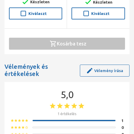
Készleten
Készleten
Kiválaszt
Kiválaszt
Kosárba tesz
Vélemények és
Vélemény írása
értékelések
5,0
1 értékelés
1
star
star
star
star
star
0
star
star
star
star
star_border