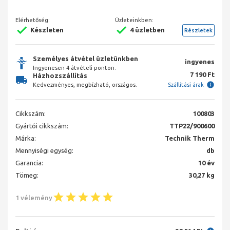
Elérhetőség:
Üzleteinkben:
Készleten
4 üzletben
Részletek
Személyes átvétel üzletünkben
ingyenes
Ingyenesen 4 átvételi ponton.
7 190 Ft
Házhozszállítás
Kedvezményes, megbízható, országos.
Szállítási árak
Cikkszám:
100803
Gyártói cikkszám:
TTP22/900600
Márka:
Technik Therm
Mennyiségi egység:
db
Garancia:
10 év
Tömeg:
30,27 kg
1 vélemény