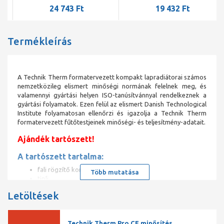
24 743 Ft
19 432 Ft
Termékleírás
A Technik Therm formatervezett kompakt lapradiátorai számos
nemzetközileg elismert minőségi normának felelnek meg, és
valamennyi gyártási helyen ISO-tanúsítvánnyal rendelkeznek a
gyártási folyamatok. Ezen felül az elismert Danish Technological
Institute folyamatosan ellenőrzi és igazolja a Technik Therm
formatervezett fűtőtestjeinek minőségi- és teljesítmény-adatait.
Ajándék tartószett!
A tartószett tartalma:
fali rögzítő konzol
Több mutatása
tipli
csavar záródugó
Letöltések
kézi légtelenítő
műanyag légtelenítő kulcs
Technik Therm acéllemez radiátor
Technik Therm Pro CE minősítés