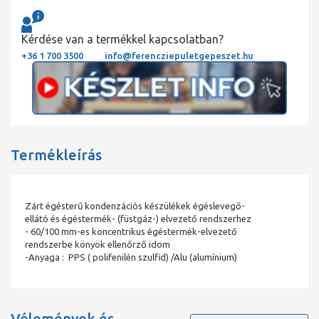
Kérdése van a termékkel kapcsolatban?
+36 1 700 3500
info@ferencziepuletgepeszet.hu
Termékleírás
Zárt égésterű kondenzációs készülékek égéslevegő-
ellátó és égéstermék- (füstgáz-) elvezető rendszerhez
- 60/100 mm-es koncentrikus égéstermék-elvezető
rendszerbe könyök ellenőrző idom
-Anyaga : PPS ( polifenilén szulfid) /Alu (alumínium)
Vélemények és