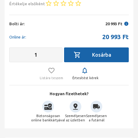
Értékelje elsőként
Bolti ár:
20 993 Ft
20 993
Ft
Online ár:
Listára teszem
Értesítést kérek
Hogyan fizethetek?
Biztonságosan
Személyesen
Személyesen
online bankkártyával
az üzletben
a futárnál