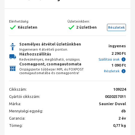
Elérhetőség:
Üzleteinkben:
Készleten
2 üzletben
Részletek
Személyes átvétel üzletünkben
ingyenes
Ingyenesen 4 átvételi ponton.
2 290 Ft
Házhozszállítás
Kedvezményes, megbízható, országos.
Szállítási árak
Csomagpont, csomagautomata
1 090 Ft
Országszerte többezer MPL és FOXPOST
Részletek
csomagautomatába és csomagpontra!
Cikkszám:
109224
Gyártói cikkszám:
0020257011
Márka:
Saunier Duval
Mennyiségi egység:
db
Garancia:
2 év
Tömeg:
0,77 kg