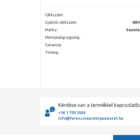
Cikkszám:
Gyártói cikkszám:
001
Márka:
Saunie
Mennyiségi egység:
Garancia:
Tömeg:
Kérdése van a termékkel kapcsolatb
+36 1 700 3500
info@ferencziepuletgepeszet.hu