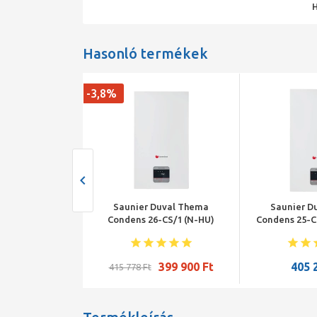
Hasonló termékek
-3,8%
Duval Thema
Saunier Duval Thema
Saunier D
-CS/1 (N-HU)
Condens 26-CS/1 (N-HU)
Condens 25-C
ós fali kombi
kondenzációs kombi
fali konde
kazán
gázkazán EU-ERP
gáz
je elsőként
399 900 Ft
405 
415 778 Ft
867 Ft