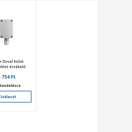
r Duval külső
klet érzékelő
 754 Ft
Rendelésre
Kiválaszt