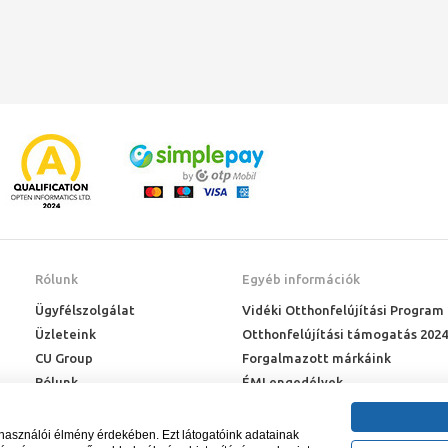
Rólunk
Egyéb információk
Ügyfélszolgálat
Vidéki Otthonfelújítási Program
Üzleteink
Otthonfelújítási támogatás 2024
CU Group
Forgalmazott márkáink
Rólunk
ÉMI engedélyek
Karrier
Letöltések
Adatkezelési kérelem
lhasználói élmény érdekében. Ezt látogatóink adatainak