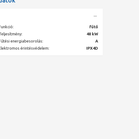
datok
Funkció:
fűtő
Teljesítmény:
48 kW
Fűtési energiabesorolás:
A
Elektromos érintésvédelem:
IPX4D