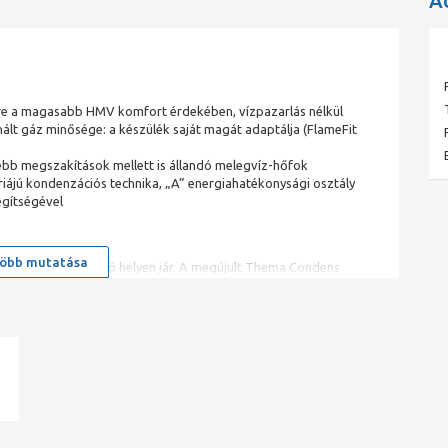
A
tre a magasabb HMV komfort érdekében, vízpazarlás nélkül
nált gáz minősége: a készülék saját magát adaptálja (FlameFit
b megszakítások mellett is állandó melegvíz-hőfok
iájú kondenzációs technika, „A” energiahatékonysági osztály
egítségével
öbb mutatása
megoldást keres, jó helyen jár. A megújult Thema Condens
lt dizájn mellett csendben teszik a háttérben a dolgukat,
rsasházi lakások fűtésére egyaránt alkalmasak. Működésük
et & MiPro Sense szabályozóival. A hőtermelő fogyasztása
 fürdőszobai sarokban, a konyhában, háztartási helyiségben, a
ad
onnal megkapja.