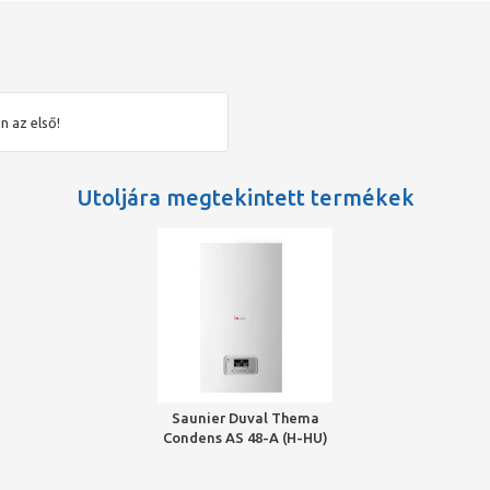
n az első!
Utoljára megtekintett termékek
Saunier Duval Thema
Condens AS 48-A (H-HU)
kondenzációs fali fűtő
gázkazán