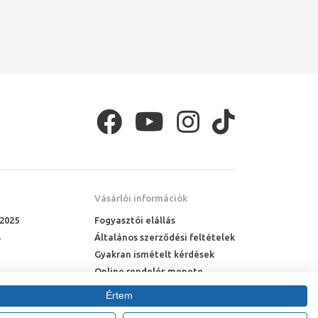
Vásárlói információk
 2025
Fogyasztói elállás
Általános szerződési feltételek
Gyakran ismételt kérdések
Online rendelés menete
Fizetési feltételek
Értem
Házhozszállítás