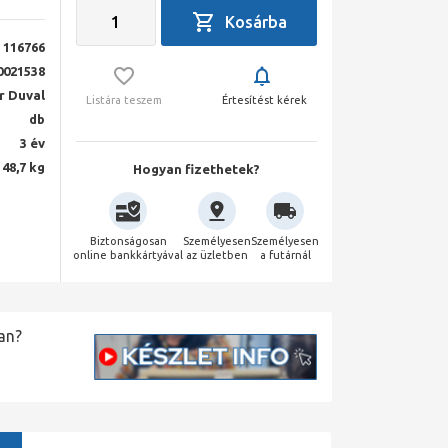
116766
0021538
r Duval
Listára teszem
Értesítést kérek
db
3 év
48,7 kg
Hogyan fizethetek?
Biztonságosan
Személyesen
Személyesen
online bankkártyával
az üzletben
a futárnál
an?