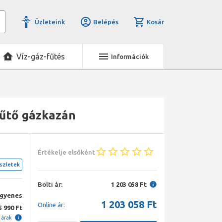
Üzleteink
Belépés
Kosár
Víz-gáz-fűtés
Információk
fűtő gázkazán
Értékelje elsőként
szletek
Bolti ár:
1 203 058 Ft
ngyenes
1 203 058
Ft
Online ár:
5 990 Ft
i árak