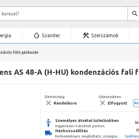
ergia
Szaniter
Szerszámok
zációs fűtő gázkazán
ns AS 48-A (H-HU) kondenzációs fali 
Elérhetőség:
Üzleteinkben:
Rendelésre
Elfogyott
Ré
Személyes átvétel üzletünkben
i
Ingyenesen 4 átvételi ponton.
1
Házhozszállítás
Kedvezményes, megbízható, országos.
Szállítás