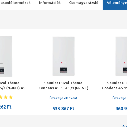
Hasonló termékek
Információk
Csomagvarázsló
Véleménye
uval Thema
Saunier Duval Thema
Saunier D
S/1 (N-INT) AS
Condens AS 30-CS/1 (N-INT)
Condens AS 1
nzációs fűtő
kondenzációs fali fűtő
INT) kondenzá
kazán
gázkazán
gázk
Értékelje elsőként
Értékelje
262 Ft
533 867 Ft
460 9