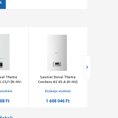
k
uval Thema
Saunier Duval Thema
Saunier Du
5-CS/1 (N-HU-
Condens AS 65-A (H-HU)
Condens 31-
ciós fali fűtő
kondenzációs fali fűtő
kondenzációs
azán
gázkazán
gázk
 elsőként
Értékelje elsőként
Értékelje 
08 Ft
1 608 046 Ft
533 8