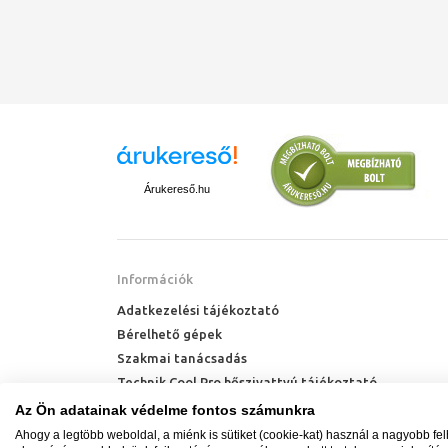
Árukereső.hu
Információk
Adatkezelési tájékoztató
Bérelhető gépek
Szakmai tanácsadás
Technik Cool Pro hőszivattyú tájékoztató
Milyen radiátort vegyek?
Az Ön adatainak védelme fontos számunkra
Hőszivattyú kalkulátor
Ahogy a legtöbb weboldal, a miénk is sütiket (cookie-kat) használ a nagyobb fe