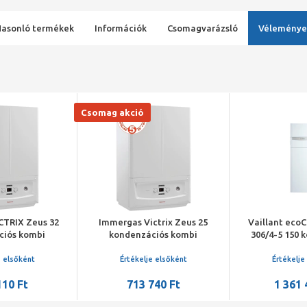
Hasonló termékek
Információk
Csomagvarázsló
Véleménye
Csomag akció
CTRIX Zeus 32
Immergas Victrix Zeus 25
Vaillant ec
ciós kombi
kondenzációs kombi
306/4-5 150 
ített tárolóval
gázkazán, 45 literes tárolóval
kompakt gázka
EU-ERP
rétegtá
e elsőként
Értékelje elsőként
Értékelje
110 Ft
713 740 Ft
1 361 