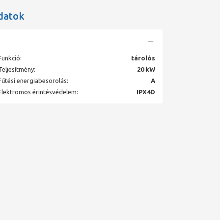
datok
Funkció:
tárolós
Teljesítmény:
20 kW
Fűtési energiabesorolás:
A
Elektromos érintésvédelem:
IPX4D