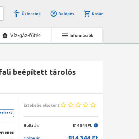
Üzleteink
Belépés
Kosár
Víz-gáz-fűtés
Információk
ali beépített tárolós
Értékelje elsőként
szletek
Bolti ár:
814 344 Ft
ngyenes
814 344
Ft
Online ár: