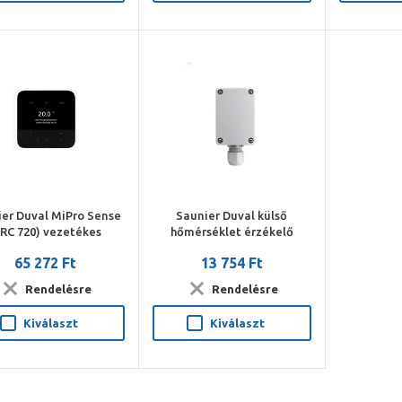
y önmagától kezeli az ingadozásokat
 földgáz minősége a fűtési szezon során és ez a jövőben sem
koz a beépített tárolós készülékek számára: az új FlameFit
olyamatot. Ennek hozadéka a legmagasabb hatásfok, valamint
er Duval MiPro Sense
Saunier Duval külső
SRC 720) vezetékes
hőmérséklet érzékelő
endszerszabályzó
65 272 Ft
13 754 Ft
Rendelésre
Rendelésre
Kiválaszt
Kiválaszt