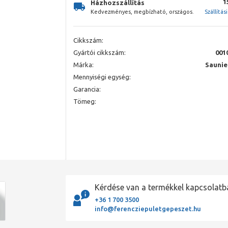
1
Házhozszállítás
Kedvezményes, megbízható, országos.
Szállítás
Cikkszám:
Gyártói cikkszám:
001
Márka:
Saunie
Mennyiségi egység:
Garancia:
Tömeg:
Kérdése van a termékkel kapcsolatb
+36 1 700 3500
info@ferencziepuletgepeszet.hu