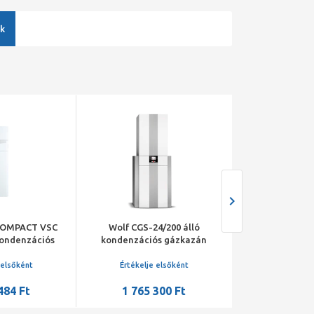
k
oCOMPACT VSC
Wolf CGS-24/200 álló
Saunier Duv
kondenzációs
kondenzációs gázkazán
Condens T31-
zán beépített
beépített tárolóval
kondenzác
rolóval
gázkazán, beépí
 elsőként
Értékelje elsőként
Értékelje 
484 Ft
1 765 300 Ft
917 1