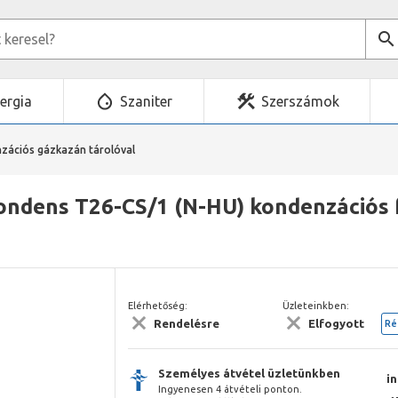
ergia
Szaniter
Szerszámok
zációs gázkazán tárolóval
ondens T26-CS/1 (N-HU) kondenzációs f
Elérhetőség:
Üzleteinkben:
Rendelésre
Elfogyott
Ré
Személyes átvétel üzletünkben
i
Ingyenesen 4 átvételi ponton.