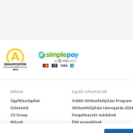
kondenzációs fali
beépített tárolós
gázkazán
Rólunk
Egyéb információk
Ügyfélszolgálat
Vidéki Otthonfelújítási Program
Üzleteink
Otthonfelújítási támogatás 2024
CU Group
Forgalmazott márkáink
Rólunk
ÉMI engedélyek
Karrier
Letöltések