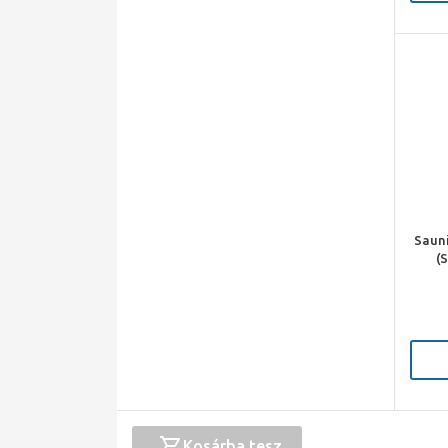
Innovatív égésszabályozás, amel
Már manapság is jelentősen váltakozhat a vezetékes
lesz másként. Ez azonban semmilyen problémát nem o
technológia automatikusan optimalizálja az égési f
szükségtelen lesz a későbbi, kézi utánállítás.
Sauni
(
r
Kosárba tesz