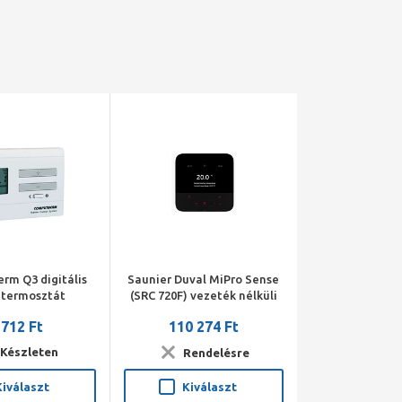
rm Q3 digitális
Saunier Duval MiPro Sense
atermosztát
(SRC 720F) vezeték nélküli
rendszerszabályzó
 712 Ft
110 274 Ft
Készleten
Rendelésre
Kiválaszt
Kiválaszt