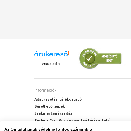
Árukereső.hu
Információk
Adatkezelési tájékoztató
Bérelhető gépek
Szakmai tanácsadás
Technik Cool Pro hőszivattyú tájékoztató
Milyen radiátort vegyek?
Az Ön adatainak védelme fontos számunkra