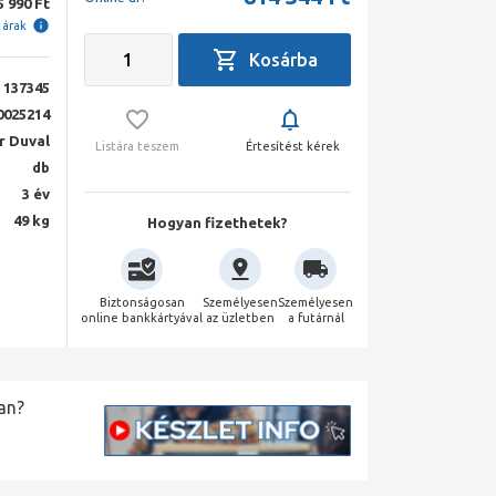
5 990 Ft
i árak
137345
0025214
r Duval
Listára teszem
Értesítést kérek
db
3 év
49 kg
Hogyan fizethetek?
Biztonságosan
Személyesen
Személyesen
online bankkártyával
az üzletben
a futárnál
an?