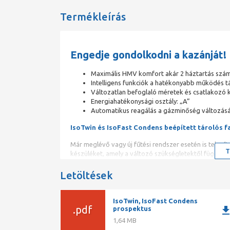
Termékleírás
Engedje gondolkodni a kazánját!
Maximális HMV komfort akár 2 háztartás szám
Intelligens funkciók a hatékonyabb működés 
Változatlan befoglaló méretek és csatlakozó 
Energiahatékonysági osztály: „A”
Automatikus reagálás a gázminőség változás
IsoTwin és IsoFast Condens beépített tárolós f
Már meglévő vagy új fűtési rendszer esetén is telepít
T
készüléket, amely a változó szükségletektől független
Az új IsoTwin Condens teljes mértékben képes minden ig
Letöltések
vagy ikerházak számára. Ez a hőtermelő a legmagasa
felhasználási helyet tud kellő mennyiségű meleg vízzel
200 m2 alapterületű lakóingatlanokat. Az IsoTwin Con
IsoTwin, IsoFast Condens
.pdf
tárolót tartalmaz. Ennek köszönhetően 10 percen belü
downlo
prospektus
ingadozások nélkül egy forró kádfürdőhöz. Intelligen
1,64 MB
csak akkor melegíti fel a HMV tárolókat, amennyiben 