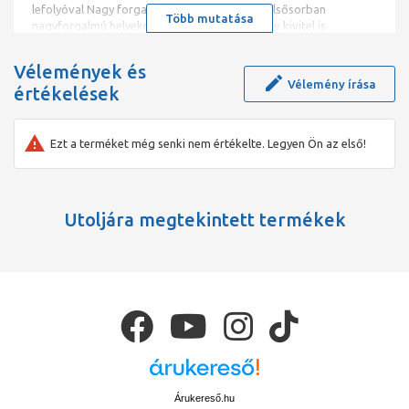
lefolyóval Nagy forgalmú nyilvános WC-kbe Elsősorban
Több mutatása
nagyforgalmú helyekre ajánljuk, ahol a masszív kivitel is
követelmény, pl.: stadionokba, sportlétesítményekbe. Masszív
kivitel Könnyű tisztíthatóság Oldalsó-, vagy felső vízbekötéssel
Vélemények és
Jobb-, vagy baloldali lefolyóval Paraméterek Szélesség 1200
Vélemény írása
értékelések
mm Bemeneti vízcsatlakozás 2 x C1/2" külső menetes felső
csonk Kifolyás átmérője Bal oldali C5/4" kivezetés
Ezt a terméket még senki nem értékelte. Legyen Ön az első!
Utoljára megtekintett termékek
Árukereső.hu