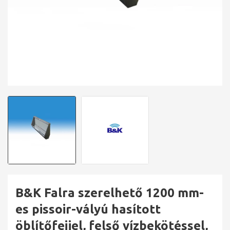
B&K Falra szerelhető 1200 mm-
es pissoir-vályú hasított
öblítőfejjel, felső vízbekötéssel,