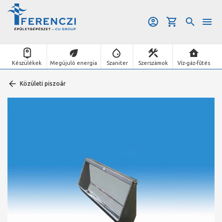
Készülékek
Megújuló energia
Szaniter
Szerszámok
Víz-gáz-fűtés
Közületi piszoár