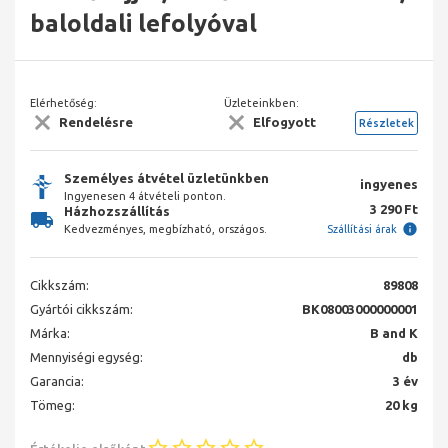
baloldali lefolyóval
Elérhetőség:
Üzleteinkben:
Rendelésre
Elfogyott
Részletek
Személyes átvétel üzletünkben
ingyenes
Ingyenesen 4 átvételi ponton.
3 290 Ft
Házhozszállítás
Kedvezményes, megbízható, országos.
Szállítási árak
Cikkszám:
89808
Gyártói cikkszám:
BK08003000000001
Márka:
B and K
Mennyiségi egység:
db
Garancia:
3 év
Tömeg:
20 kg