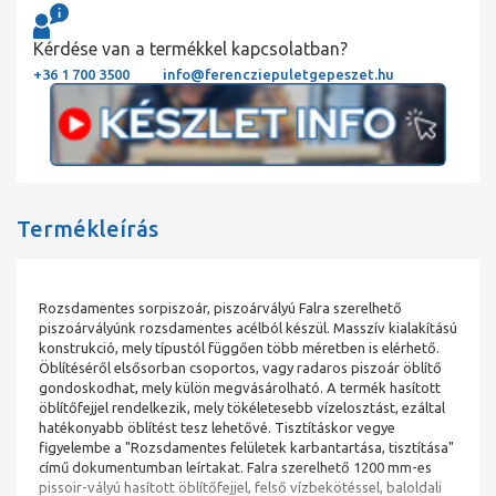
Kérdése van a termékkel kapcsolatban?
+36 1 700 3500
info@ferencziepuletgepeszet.hu
Termékleírás
Rozsdamentes sorpiszoár, piszoárvályú Falra szerelhető
piszoárvályúnk rozsdamentes acélból készül. Masszív kialakítású
konstrukció, mely típustól függően több méretben is elérhető.
Öblítéséről elsősorban csoportos, vagy radaros piszoár öblítő
gondoskodhat, mely külön megvásárolható. A termék hasított
öblítőfejjel rendelkezik, mely tökéletesebb vízelosztást, ezáltal
hatékonyabb öblítést tesz lehetővé. Tisztításkor vegye
figyelembe a "Rozsdamentes felületek karbantartása, tisztítása"
című dokumentumban leírtakat. Falra szerelhető 1200 mm-es
pissoir-vályú hasított öblítőfejjel, felső vízbekötéssel, baloldali