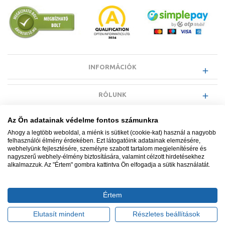
INFORMÁCIÓK
RÓLUNK
Az Ön adatainak védelme fontos számunkra
EGYÉB INFORMÁCIÓK
Ahogy a legtöbb weboldal, a miénk is sütiket (cookie-kat) használ a nagyobb
felhasználói élmény érdekében. Ezt látogatóink adatainak elemzésére,
webhelyünk fejlesztésére, személyre szabott tartalom megjelenítésére és
VÁSÁRLÓI INFORMÁCIÓK
nagyszerű webhely-élmény biztosítására, valamint célzott hirdetésekhez
alkalmazzuk. Az "Értem" gombra kattintva Ön elfogadja a sütik használatát.
Értem
Minden jog fenntartva. © Adatkezelés nyilvántartási száma NAIH-
87052/2015.
Elutasít mindent
Részletes beállítások
Ügyfélszolgálat: +36 1 700 3500