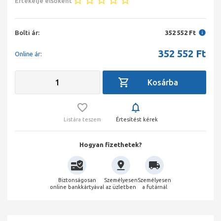
Értékelje elsőként
Bolti ár:
352 552 Ft
352 552
Ft
Online ár:
Listára teszem
Értesítést kérek
Hogyan fizethetek?
Biztonságosan
Személyesen
Személyesen
online bankkártyával
az üzletben
a futárnál